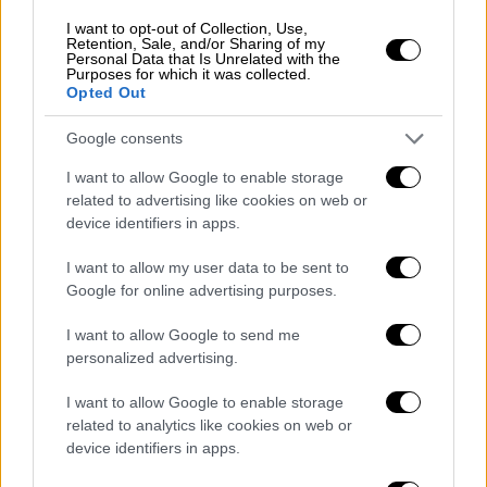
Παράλληλα, μίλησε για τις δυσκολίες που
I want to opt-out of Collection, Use,
αντιμετώπισε ο πατέρας της, ο οποίος
Retention, Sale, and/or Sharing of my
πάλεψε με την
κατάθλιψη
.
«Είναι σαν να
Personal Data that Is Unrelated with the
Purposes for which it was collected.
έχεις ένα μικρό παιδάκι και πρέπει να
Opted Out
φερθείς ανάλογα. Τον μπαμπά μου τον
Google consents
έδιωχνε. Ο μπαμπάς μου έπεσε σε
κατάθλιψη. Δεν μπορούσε να επικοινωνήσει,
I want to allow Google to enable storage
είχε γίνει ένας σκελετός με πέτσα, δεν
related to advertising like cookies on web or
device identifiers in apps.
ήθελε να τρώει».
I want to allow my user data to be sent to
Google for online advertising purposes.
I want to allow Google to send me
personalized advertising.
I want to allow Google to enable storage
related to analytics like cookies on web or
device identifiers in apps.