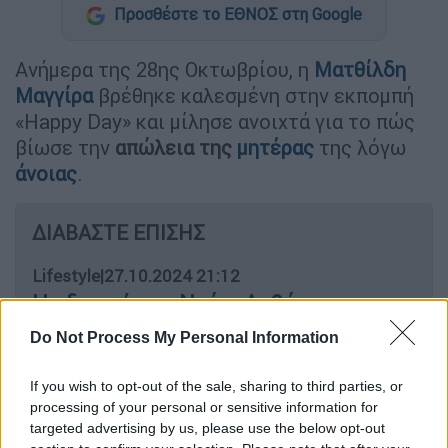
Προσθέστε το ΕΘΝΟΣ στη Google
Ανήμερα της 28ης Οκτωβρίου, η
Ματθίλδη
Μαγγίρα
βρέθηκε καλεσμένη στην εκπομπή
«Happy Day» και μίλησε ανοιχτά για το πώς
βίωσε την
απώλεια της
μητέρας
της λόγω
άνοιας
.
ΔΙΑΒΑΣΤΕ ΕΠΙΣΗΣ
Lifestyle
|
27.10.2024 21:12
Η αδερφή της Ντέμι Λοβάτο
απέβαλλε από προχωρημένη
Do Not Process My Personal Information
εγκυμοσύνη: Η συγκινητική
ανάρτηση της τραγουδίστριας
If you wish to opt-out of the sale, sharing to third parties, or
processing of your personal or sensitive information for
targeted advertising by us, please use the below opt-out