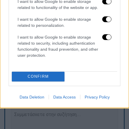
I want to allow Google to enable storage
related to functionality of the website or app.
Κλείνοντας, η Ματθίλδη Μαγγίρα
I want to allow Google to enable storage
αναφέρθηκε στην κόρη της και στη στενή
related to personalization.
σχέση που διατηρεί με την αδελφή της,
I want to allow Google to enable storage
Μπέττυ, επισημαίνοντας τη σημασία της
related to security, including authentication
οικογενειακής στήριξης σε τέτοιες
functionality and fraud prevention, and other
δύσκολες στιγμές.
user protection.
CONFIRM
Τα σχολιά σας δημοσιεύονται άμεσα με δική σας ευθύνη. Το
ΕΘΝΟΣ θα παρεμβαίνει και τα προσβλητικά σχόλια θα
διαγράφονται
Data Deletion
Data Access
Privacy Policy