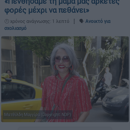
«Πενθήσαμε τη μαμά μας αρκετές
φορές μέχρι να πεθάνει»
🕛 χρόνος ανάγνωσης: 1 λεπτό ┋ 🗣️
Ανοικτό για
σχολιασμό
Ματθίλδη Μαγγίρα (Copyright: NDP)