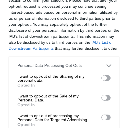
section to confirm your selection. Please note that after your
opt-out request is processed you may continue seeing
Με ειλικρίνεια, μοιράστηκε πώς η
interest-based ads based on personal information utilized by
συγκεκριμένη ασθένεια απομάκρυνε
us or personal information disclosed to third parties prior to
σταδιακά τη μητέρα της από την οικογένεια.
your opt-out. You may separately opt-out of the further
«Ηταν σαν να λυτρώθηκε που έφυγε από τη
disclosure of your personal information by third parties on the
IAB’s list of downstream participants. This information may
ζωή» είπε η ίδια, περιγράφοντας πώς
η
also be disclosed by us to third parties on the
IAB’s List of
μητέρα της υπήρχε μεν σωματικά, αλλά δεν
Downstream Participants
that may further disclose it to other
ήταν πια πνευματικά παρούσα
.
third parties.
Η
ηθοποιός
εξήγησε πως η οικογένεια βίωνε
Please note that this website/app uses one or more Google
Personal Data Processing Opt Outs
services and may gather and store information including but
μια ιδιόμορφη μορφή πένθους, καθώς έχαναν
not limited to your visit or usage behaviour. You may click to
I want to opt-out of the Sharing of my
τη μητέρα της σταδιακά, χωρίς εκείνη να
personal data.
grant or deny consent to Google and its third-party tags to
Opted In
είναι πια συνειδητά παρούσα. «
Πήρε επτά
use your data for below specified purposes in below Google
χρόνια
. Εφτασε σ' ένα σημείο που δεν
consent section.
I want to opt-out of the Sale of my
Personal Data.
υπήρχε συνειρμός. Μια σε αναγνώριζε, μία
Opted In
όχι. Νόμιζε ότι ήμουν η οικονόμος του
I want to opt-out of processing my
σπιτιού».
Personal Data for Targeted Advertising.
Opted In