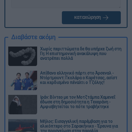
καταχώρηση
Διαβάστε ακόμη
Χωρίς περιττώματα δε θα υπήρχε ζωή στη
Γη: Η επιστημονική ανακάλυψη που
ανατρέπει πολλά
Απίθανο ελληνικό πάρτι στο Άρσεναλ -
Ντόρτμουντ: Γκολάρα ο Καρέτσας, ασίστ
και κερδισμένο πέναλτι ο Τζόλης!
Ιράν: Βίντεο με τον Μοτζτάμπα Χαμενεΐ
έδωσε στη δημοσιότητα η Τεχεράνη -
Αμφισβητείται το πότε τραβήχτηκε
Μήλος: Εισαγγελική παρέμβαση για το
ελικόπτερο στο Σαρακήνικο - Έρευνα για
την προσγείωση στην παραλία