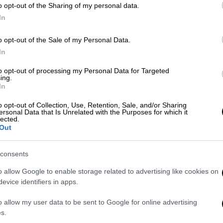
o opt-out of the Sharing of my personal data.
In
πή της μετά την αποκαλυπτική
ι αναρτήσεις στα social media
o opt-out of the Sale of my Personal Data.
In
to opt-out of processing my Personal Data for Targeted
ing.
τή
In
o opt-out of Collection, Use, Retention, Sale, and/or Sharing
ου, αγάπη μου μοναδική. Πόσο πονάει η
ersonal Data that Is Unrelated with the Purposes for which it
lected.
αν μια υπομονή από τα παιδικά σου χρόνια,
Out
ια και επέλεξες να φύγεις. Μια υπομονή
τό και γκρίνια, γεμάτη θετική σκέψη και
consents
o allow Google to enable storage related to advertising like cookies on
α, σε όλο τον κόσμο γύρω σου και που μας
evice identifiers in apps.
τα, τη δικαιοσύνη, την περηφάνεια, την
o allow my user data to be sent to Google for online advertising
τές που χρειάζεται κάθε άνθρωπος.
s.
 κόσμου τις χαρακτηρίζει η αγάπη, αλλά