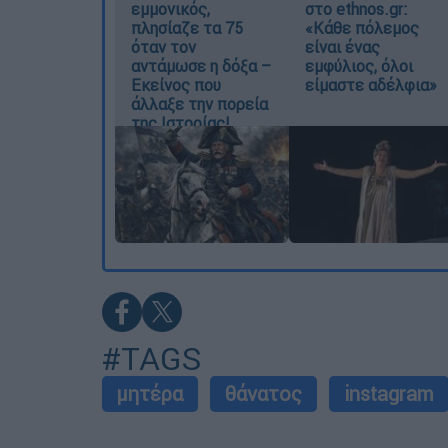
εμμονικός,
στο ethnos.gr:
πλησίαζε τα 75
«Κάθε πόλεμος
όταν τον
είναι ένας
αντάμωσε η δόξα –
εμφύλιος, όλοι
Εκείνος που
είμαστε αδέλφια»
άλλαξε την πορεία
της Ιστορίας!
#TAGS
μητέρα
θάνατος
instagram