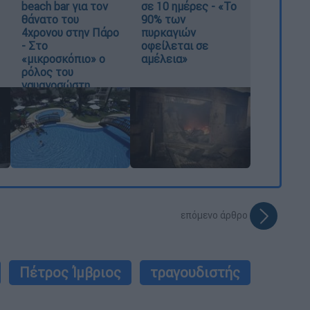
beach bar για τον
σε 10 ημέρες - «Το
θάνατο του
90% των
4χρονου στην Πάρο
πυρκαγιών
- Στο
οφείλεται σε
«μικροσκόπιο» ο
αμέλεια»
ρόλος του
ναυαγοσώστη
επόμενο άρθρο
Πέτρος Ίμβριος
τραγουδιστής