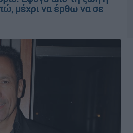
απώ, μέχρι να έρθω να σε