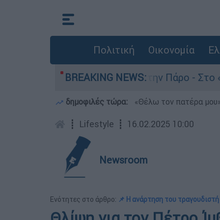
Πολιτική
Οικονομία
Ελ
τον θάνατο του 4χρονου στην Πάρο - Στο «μικρο
BREAKING NEWS:
δημοφιλές τώρα:
«Θέλω τον πατέρα μου»:
┋
Lifestyle
┋
16.02.2025 10:00
Newsroom
Ενότητες στο άρθρο:
📌 Η ανάρτηση του τραγουδιστή
Θλίψη για τον Πέτρο Ίμ