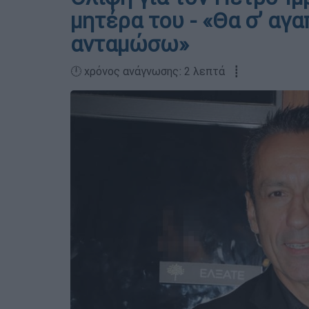
μητέρα του - «Θα σ’ αγ
ανταμώσω»
🕛 χρόνος ανάγνωσης: 2 λεπτά ┋