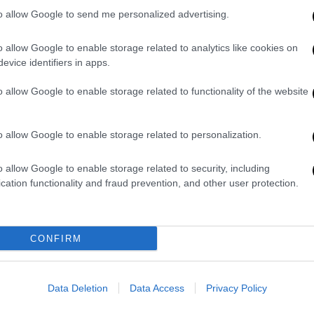
ιδή είσαι η μάνα η δικιά μας. Αλλά επειδή
to allow Google to send me personalized advertising.
α την καλοσύνη της και την αγάπη που έδινε
ια! Είσαι η Χρύσα με γνώσεις του
o allow Google to enable storage related to analytics like cookies on
evice identifiers in apps.
συμπεριφορά χιλίων πανεπιστημιακών
θα σ αγαπώ, μέχρι να έρθω να σε ανταμώσω.
o allow Google to enable storage related to functionality of the website
o allow Google to enable storage related to personalization.
o allow Google to enable storage related to security, including
cation functionality and fraud prevention, and other user protection.
CONFIRM
Data Deletion
Data Access
Privacy Policy