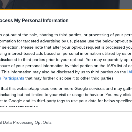
ocess My Personal Information
to opt-out of the sale, sharing to third parties, or processing of your per
formation for targeted advertising by us, please use the below opt-out s
r selection. Please note that after your opt-out request is processed y
eing interest-based ads based on personal information utilized by us or
disclosed to third parties prior to your opt-out. You may separately opt-
losure of your personal information by third parties on the IAB’s list of
 το ΕΘΝΟΣ στη Google
. This information may also be disclosed by us to third parties on the
IA
Participants
that may further disclose it to other third parties.
τής
Πέτρος Ίμβριος
, καθώς
έφυγε από τη
 that this website/app uses one or more Google services and may gath
ς, με βαθιά συγκίνηση, μοιράστηκε την
including but not limited to your visit or usage behaviour. You may click 
 λογαριασμό στο
Instagram
, γράφοντας ένα
 to Google and its third-party tags to use your data for below specifi
ότητα.
ogle consent section.
l Data Processing Opt Outs