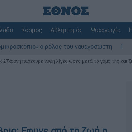
λάδα
Κόσμος
Αθλητισμός
Ψυχαγωγία
F
σκόπιο» ο ρόλος του ναυαγοσώστη
Συναγερ
 27χρονη παρέσυρε νύφη λίγες ώρες μετά το γάμο της και ζη
βριο: Εφυγε από τη ζωή η