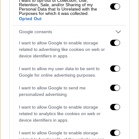
I want to opt-out of Collection, Use,
πένθους υπήρξε ιδιαίτερα απαιτητική, ενώ η
Retention, Sale, and/or Sharing of my
Personal Data that Is Unrelated with the
ίδια επικεντρώνεται πλέον στον ρόλο της
Purposes for which it was collected.
Opted Out
ως μητέρα.
Google consents
John Cleese was a comedy icon –
I want to allow Google to enable storage
he’s ruining his legacy
related to advertising like cookies on web or
https://t.co/3kuWN9ANxV
device identifiers in apps.
— Metro (@MetroUK)
March 24, 2026
I want to allow my user data to be sent to
Google for online advertising purposes.
Το πρώην ζευγάρι, που
γνωριζόταν εδώ και
27 χρόνια, έχει αποκτήσει μαζί έναν γιο, τον
I want to allow Google to send me
personalized advertising.
Σίντνεϊ, τριών ετών
. Παρά τις προσπάθειες
να ξεπεράσουν τις δυσκολίες στη σχέση
I want to allow Google to enable storage
τους, κυρίως για το καλό του παιδιού τους,
related to analytics like cookies on web or
αποφάσισαν τελικά να ακολουθήσουν
device identifiers in apps.
χωριστούς δρόμους.
I want to allow Google to enable storage