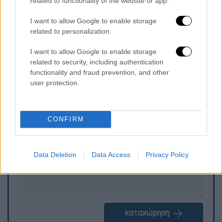
related to functionality of the website or app.
Η Κέλι
είχε κάνει την τελευταία της δημόσια
εμφάνιση με τον Γουίλσον στα βραβεία
I want to allow Google to enable storage
Grammy τον περασμένο Φεβρουάριο
, ενώ
related to personalization.
έκτοτε εμφανίζεται κυρίως με φίλους ή με
I want to allow Google to enable storage
τη μητέρα της, Σάρον.
related to security, including authentication
functionality and fraud prevention, and other
user protection.
Τα σχολιά σας δημοσιεύονται άμεσα με δική σας ευθύνη. Το
ΕΘΝΟΣ θα παρεμβαίνει και τα προσβλητικά σχόλια θα
διαγράφονται
CONFIRM
Data Deletion
Data Access
Privacy Policy
καταχώρηση