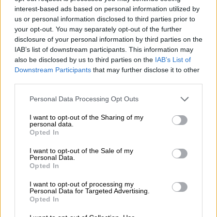
interest-based ads based on personal information utilized by
την 28χρονη Λουίζα Λέμελ μετά το
us or personal information disclosed to third parties prior to
χωρισμό από την Κέιτι Πέρι
your opt-out. You may separately opt-out of the further
disclosure of your personal information by third parties on the
IAB’s list of downstream participants. This information may
also be disclosed by us to third parties on the
IAB’s List of
Το άδοξο τέλος
Downstream Participants
that may further disclose it to other
third parties.
Η πρόταση είχε πραγματοποιηθεί
κατά τη
Please note that this website/app uses one or more Google
Personal Data Processing Opt Outs
διάρκεια της τελευταίας συναυλίας του
services and may gather and store information including but
πατέρα της
, Όζι Όσμπορν (Ozzy Osbourne) με
not limited to your visit or usage behaviour. You may click to
I want to opt-out of the Sharing of my
personal data.
grant or deny consent to Google and its third-party tags to
τους Black Sabbath στο Μπέρμιγχαμ, σε μια
Opted In
use your data for below specified purposes in below Google
ιδιαίτερα φορτισμένη στιγμή.
consent section.
I want to opt-out of the Sale of my
Personal Data.
Σύμφωνα με πηγές από το περιβάλλον της,
η
Opted In
Όσμπορν διανύει μια δύσκολη περίοδο,
I want to opt-out of processing my
καθώς προσπαθεί να διαχειριστεί τόσο τον
Personal Data for Targeted Advertising.
χωρισμό όσο και την απώλεια του πατέρα
Opted In
της.
Όπως αναφέρεται, η διαδικασία του