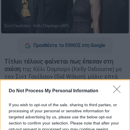
Σιντ Γουίλσον - Κέλι Όσμπορν (AP)
Προσθέστε το ΕΘΝΟΣ στη Google
Τίτλοι τέλους φαίνεται πως έπεσαν στη
σχέση
της Κέλι Όσμπορν (Kelly Osbourne) με
τον Σιντ Γουίλσον (Sid Wilson), μόλις επτά
μήνες μετά την
πρόταση γάμου
που της είχε
κάνει ο μουσικός των Slipknot.
Do Not Process My Personal Information
If you wish to opt-out of the sale, sharing to third parties, or
ΔΙΑΒΑΣΤΕ ΕΠΙΣΗΣ
processing of your personal or sensitive information for
targeted advertising by us, please use the below opt-out
Lifestyle
|
24.03.2026 14:16
section to confirm your selection. Please note that after your
Σε νέα σχέση ο Ορλάντο Μπλουμ με
opt-out request is processed you may continue seeing