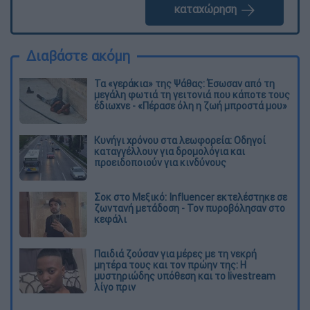
καταχώρηση
Διαβάστε ακόμη
Τα «γεράκια» της Ψάθας: Έσωσαν από τη
μεγάλη φωτιά τη γειτονιά που κάποτε τους
έδιωχνε - «Πέρασε όλη η ζωή μπροστά μου»
Κυνήγι χρόνου στα λεωφορεία: Οδηγοί
καταγγέλλουν για δρομολόγια και
προειδοποιούν για κινδύνους
Σοκ στο Μεξικό: Influencer εκτελέστηκε σε
ζωντανή μετάδοση - Τον πυροβόλησαν στο
κεφάλι
Παιδιά ζούσαν για μέρες με τη νεκρή
μητέρα τους και τον πρώην της: Η
μυστηριώδης υπόθεση και το livestream
λίγο πριν