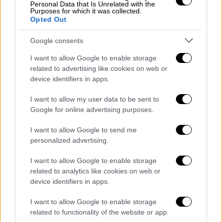
σκοπό να του εξασφαλίσουμε ένα σταθερό
Personal Data that Is Unrelated with the
Purposes for which it was collected.
μέλλον
», ανέφερε χαρακτηριστικά.
Opted Out
Google consents
I want to allow Google to enable storage
related to advertising like cookies on web or
device identifiers in apps.
I want to allow my user data to be sent to
Google for online advertising purposes.
I want to allow Google to send me
personalized advertising.
I want to allow Google to enable storage
Όπως εξήγησε, πρόκειται για ένα σπίτι που
related to analytics like cookies on web or
θα μπορέσει
να αποτελέσει μια ουσιαστική
device identifiers in apps.
βάση για τη νέα καθημερινότητα του
22χρονου, προσφέροντάς του μεγαλύτερη
I want to allow Google to enable storage
related to functionality of the website or app.
οικονομική ασφάλεια και λιγότερη πίεση για