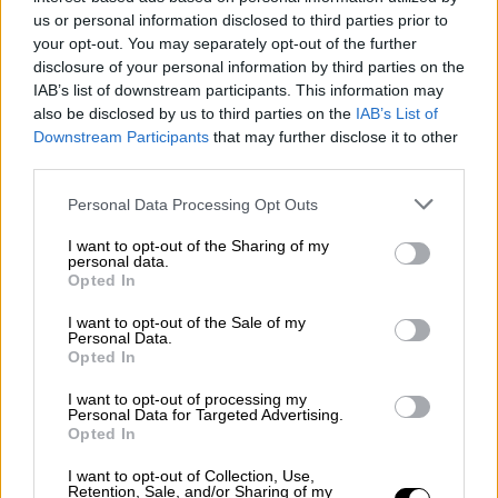
us or personal information disclosed to third parties prior to
Σύμφωνα με πληροφορίες, ο Σταύρος
your opt-out. You may separately opt-out of the further
Φλώρος
υπέστη ακρωτηριασμό στο
disclosure of your personal information by third parties on the
αριστερό πόδι και σοβαρό τραυματισμό στον
IAB’s list of downstream participants. This information may
δεξί αστράγαλο
, ωστόσο η κατάσταση της
also be disclosed by us to third parties on the
IAB’s List of
Downstream Participants
that may further disclose it to other
υγείας του παραμένει σταθερή και εκτός
third parties.
κινδύνου.
Please note that this website/app uses one or more Google
Personal Data Processing Opt Outs
Ο πατέρας του αποκάλυψε πως η οικογένεια
services and may gather and store information including but
έχει αποφασίσει να παραχωρήσει στον γιο
not limited to your visit or usage behaviour. You may click to
I want to opt-out of the Sharing of my
personal data.
grant or deny consent to Google and its third-party tags to
της ένα σημαντικό περιουσιακό στοιχείο, με
Opted In
use your data for below specified purposes in below Google
στόχο να διασφαλίσει την οικονομική και
consent section.
I want to opt-out of the Sale of my
προσωπική του σταθερότητα μετά την
Personal Data.
Opted In
περιπέτεια υγείας που περνά. «
Έχουμε
αποφασίσει ως οικογένεια να περάσουμε ένα
I want to opt-out of processing my
Personal Data for Targeted Advertising.
σημαντικό περιουσιακό μας στοιχείο στον
Opted In
Σταύρο, που έχει μεγάλη χρηματική και
I want to opt-out of Collection, Use,
συναισθηματική αξία για όλους μας, με
Retention, Sale, and/or Sharing of my