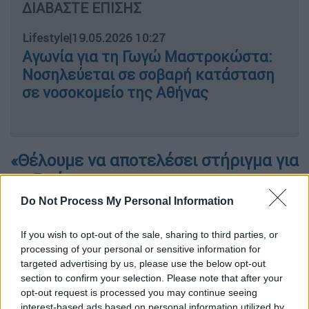
ΔΙΑΒΑΣΤΕ ΕΠΙΣΗΣ
Lifestyle
|
19.05.2026 10:27
Αγωνία για τη Γωγώ Μαστροκώστα:
Νοσηλεύεται σε σοβαρή κατάσταση
σε νοσοκομείο της Αθήνας
«Θέλουμε να αποτελέσει στήριγμα για
τη ζωή του»
Do Not Process My Personal Information
Ο 22χρονος παίκτης του
Survivor
συνεχίζει
να νοσηλεύεται στο Μαϊάμι, όπου
If you wish to opt-out of the sale, sharing to third parties, or
μεταφέρθηκε μετά το σοβαρό ατύχημα που
processing of your personal or sensitive information for
είχε στη θάλασσα, όταν
τραυματίστηκε από
targeted advertising by us, please use the below opt-out
διερχόμενο ταχύπλοο ενώ έκανε
section to confirm your selection. Please note that after your
opt-out request is processed you may continue seeing
ψαροντούφεκο μαζί με τον Μάνο Μαλλιαρό
.
interest-based ads based on personal information utilized by