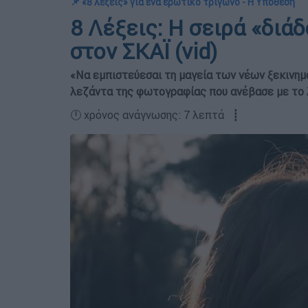
📌 «8 λέξεις» για ένα ερωτικό τρίγωνο - Η Υπόθεση
8 Λέξεις: Η σειρά «διά
στον ΣΚΑΪ (vid)
«Να εμπιστεύεσαι τη μαγεία των νέων ξεκινημ
λεζάντα της φωτογραφίας που ανέβασε με το 
🕛 χρόνος ανάγνωσης: 7 λεπτά ┋