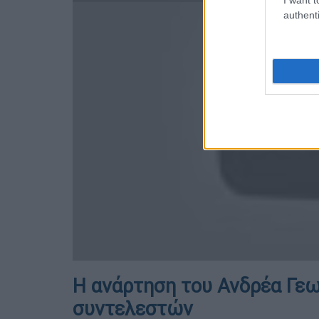
authenti
Η ανάρτηση του Ανδρέα Γεω
συντελεστών