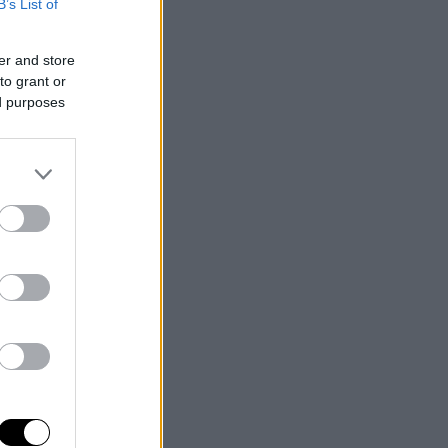
B’s List of
er and store
to grant or
ed purposes