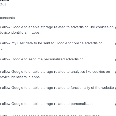
Out
τούν, μεταξύ άλλων οι: Πέμυ Ζούνη,
consents
αλάκης, Θάλεια Ματίκα Δανάη Παππά,
o allow Google to enable storage related to advertising like cookies on
αματθαίου.
evice identifiers in apps.
 Η νέα μούσα του Αντρέα Γεωργίου μετά το
o allow my user data to be sent to Google for online advertising
s.
ρελθόν. Ένας τολμηρός καλλιτέχνης που ζει
to allow Google to send me personalized advertising.
που δεν έχει μέλλον. Όμως η μοίρα παίζει
o allow Google to enable storage related to analytics like cookies on
δι όποιος χάσει θα χάσει τα πάντα. Τώρα ο
evice identifiers in apps.
 κάπως έτσι ξαναρχίζουν. Μια δυνατή ιστορία
 αποκαλύψεις. Το μυστικό κρύβεται σε 8
o allow Google to enable storage related to functionality of the website
o allow Google to enable storage related to personalization.
o allow Google to enable storage related to security, including