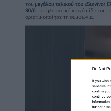
του
μεγάλου τελικού του «Survivor Ε
30/6
το τηλεοπτικό κοινό είδε και το
οριστικοποίησε τη συμφωνία.
Do Not Pr
If you wish 
sensitive in
confirm you
continue se
information 
further disc