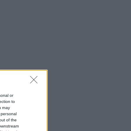
sonal or
ection to
ou may
 personal
out of the
 downstream