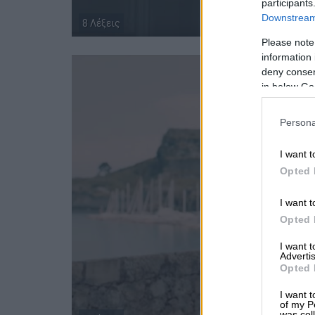
participants
Downstream 
8 Λέξεις
Please note
information 
deny consent
in below Go
Persona
I want t
Opted 
I want t
Opted 
I want 
Advertis
Opted 
I want t
of my P
was col