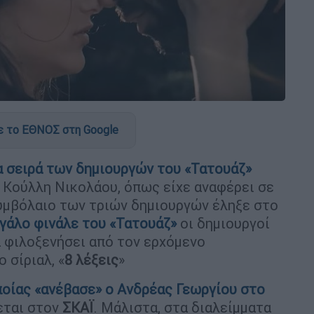
 το ΕΘΝΟΣ στη Google
έα σειρά των δημιουργών του «Τατουάζ»
, Κούλλη Νικολάου, όπως είχε αναφέρει σε
συμβόλαιο των τριών δημιουργών έληξε στο
γάλο φινάλε του «
Τατουάζ
»
οι δημιουργοί
α φιλοξενήσει από τον ερχόμενο
 σίριαλ, «
8 λέξεις
»
οποίας «ανέβασε» ο Ανδρέας Γεωργίου στο
εται στον
ΣΚΑΪ
. Μάλιστα, στα διαλείμματα