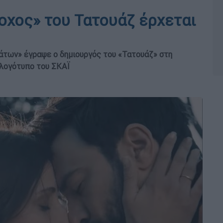
δοχος» του Τατουάζ έρχεται
άτων» έγραψε ο δημιουργός του «Τατουάζ» στη
λογότυπο του ΣΚΑΪ