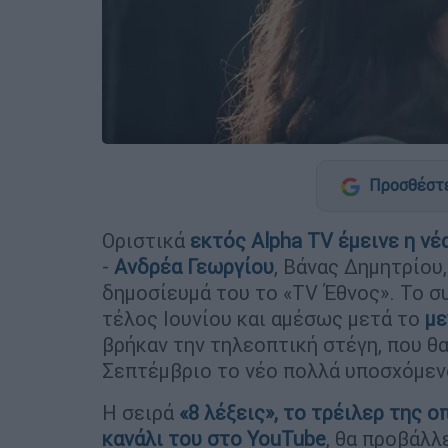
Προσθέστε
Οριστικά
εκτός Alpha TV έμεινε η ν
-
Ανδρέα Γεωργίου
, Βάνας Δημητρίου
δημοσίευμά του το «TV Έθνος». Το 
τέλος Ιουνίου και αμέσως μετά το
με
βρήκαν την τηλεοπτική στέγη, που θ
Σεπτέμβριο το νέο πολλά υποσχόμενο
Η σειρά
«8 λέξεις», το τρέιλερ της 
κανάλι του στο YouTube
, θα προβάλλ