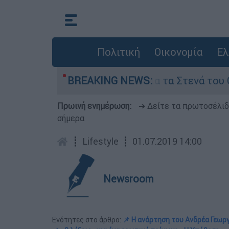
Πολιτική
Οικονομία
Ελ
στου
Η μάχη για τα Στενά του Ορμούζ: Τι 
BREAKING NEWS:
Πρωινή ενημέρωση:
➔ Δείτε τα πρωτοσέλι
σήμερα
┋
Lifestyle
┋
01.07.2019 14:00
Newsroom
Ενότητες στο άρθρο:
📌 Η ανάρτηση του Ανδρέα Γεωρ