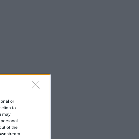
sonal or
ection to
ou may
 personal
out of the
 downstream