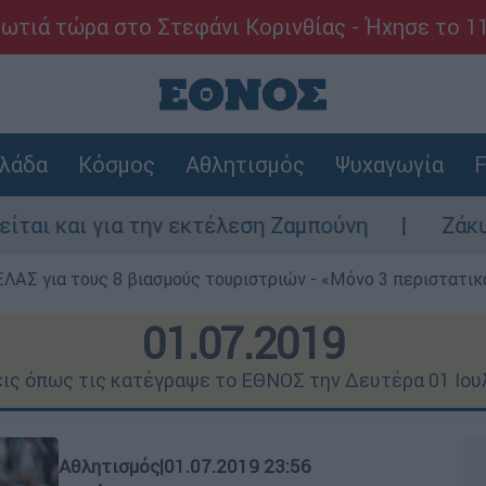
ωτιά τώρα στο Στεφάνι Κορινθίας - Ήχησε το 1
λάδα
Κόσμος
Αθλητισμός
Ψυχαγωγία
F
ην εκτέλεση Ζαμπούνη
Ζάκυνθος: Τι απαντ
ΕΛΑΣ για τους 8 βιασμούς τουριστριών - «Μόνο 3 περιστατικ
01.07.2019
εις όπως τις κατέγραψε το ΕΘΝΟΣ την Δευτέρα 01 Ιου
Αθλητισμός
|
01.07.2019 23:56