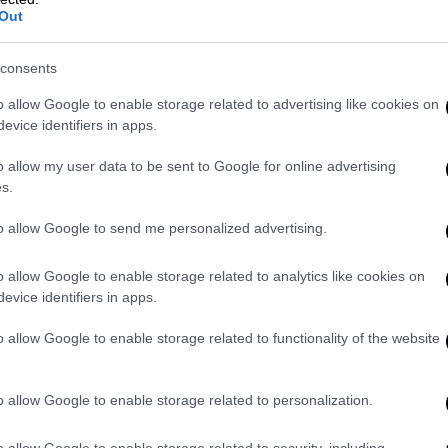
του αερίου στα γραφεία του μέσου
Out
κοινωνικής δικτύωσης
consents
o allow Google to enable storage related to advertising like cookies on
evice identifiers in apps.
Ελλάδα
|
01.07.2019 23:12
Διαβάστε στο Έθνος που
o allow my user data to be sent to Google for online advertising
κυκλοφορεί την Τρίτη 2/7/2019
s.
Το πρωτοσέλιδο της εφημερίδας, σε
to allow Google to send me personalized advertising.
τίτλους
o allow Google to enable storage related to analytics like cookies on
evice identifiers in apps.
o allow Google to enable storage related to functionality of the website
Ελλάδα
|
01.07.2019 22:49
o allow Google to enable storage related to personalization.
Άγνωστοι βανδάλισαν την είσοδο
των γραφείων της Athens Voice
o allow Google to enable storage related to security, including