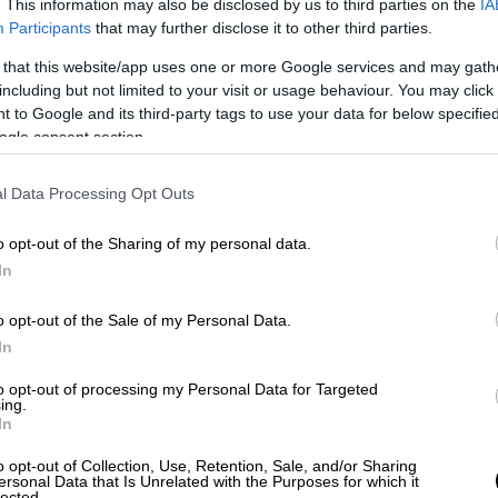
. This information may also be disclosed by us to third parties on the
IA
Participants
that may further disclose it to other third parties.
Πολιτική
|
01.07.2019 23:24
Τσίπρας στο Ηράκλειο: Η Ελλάδα
 that this website/app uses one or more Google services and may gath
ανήκει στους Έλληνες, όχι σε
including but not limited to your visit or usage behaviour. You may click 
 to Google and its third-party tags to use your data for below specifi
τρεις οικογένειες
ogle consent section.
Τα βασικά σημεία της ομιλίας του
πρωθυπουργού από την Κρήτη
l Data Processing Opt Outs
o opt-out of the Sharing of my personal data.
In
o opt-out of the Sale of my Personal Data.
Κόσμος
|
01.07.2019 23:16
In
Καλιφόρνια: Πληροφορίες ότι
βρέθηκε αέριο Σαρίν στα γραφεία
to opt-out of processing my Personal Data for Targeted
ing.
του Facebook
In
Δοκιμές ρουτίνας ανίχνευσαν την
o opt-out of Collection, Use, Retention, Sale, and/or Sharing
παρουσία της βασικής ουσίας αυτού
ersonal Data that Is Unrelated with the Purposes for which it
lected.