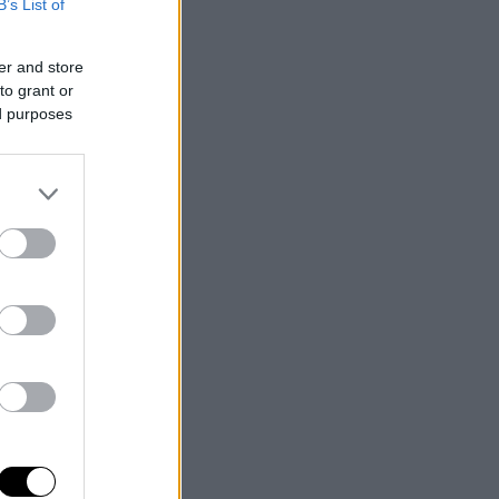
B’s List of
er and store
to grant or
ed purposes