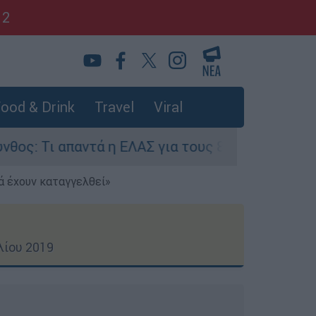
12
ood & Drink
Travel
Viral
ά η ΕΛΑΣ για τους 8 βιασμούς τουριστριών - «Μ
ά έχουν καταγγελθεί»
λίου 2019