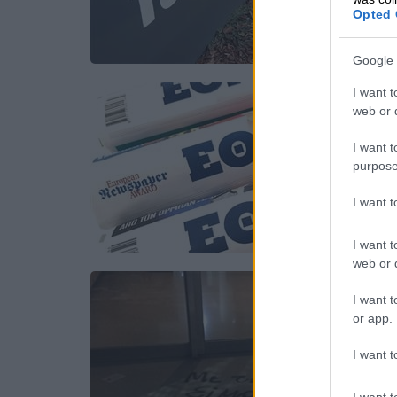
Opted 
Google 
I want t
web or d
I want t
purpose
I want 
I want t
web or d
I want t
or app.
I want t
I want t