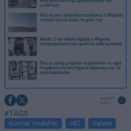
«δεν βγαίνουν» και προειδοποιούν για
κινδύνους
Πώς έγινε η τραγωδία στα Μάλια: Η 40χρονη
πνίγηκε για να σώσει τη φίλη της
Marfin: Στην Αθήνα σήμερα η 46χρονη
κατηγορούμενη που αρνείται κάθε εμπλοκή
Πώς οι χάκερ μπορούν να μολύνουν το νερό:
Η εισβολή στα συστήματα ύδρευσης και τα
κενά ασφαλείας
επόμενο
άρθρο
#TAGS
Κώστας Λειβαδάς
ΛΕΞ
Σφίγγα