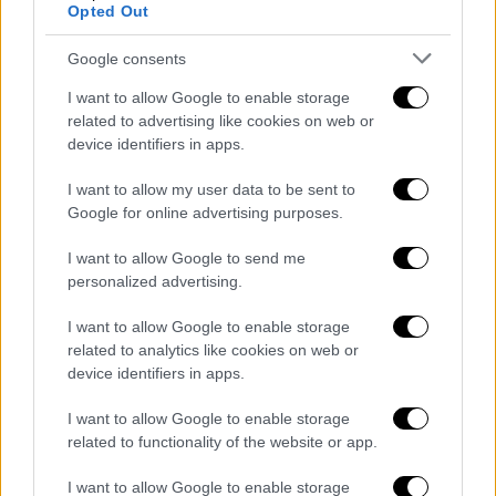
αισθηματικά κομμάτια- που έχουν τη χάρη
Opted Out
τους και αυτά - και άλλο τα ερωτικά. Το
Google consents
ερωτικό μπορεί να είναι και πολιτικό μαζί
και το αντίστροφο. Πραγματικά, ο έρωτας
I want to allow Google to enable storage
related to advertising like cookies on web or
είναι το παντοδύναμο φάρμακο που πολλές
device identifiers in apps.
φορές βέβαια γίνεται αρρώστια. Εκεί θέλει
λίγο προσοχή (Γέλια)! Είναι αυτό που κάνει
I want to allow my user data to be sent to
τον κόσμο από ασπρόμαυρο σ' έγχρωμο.
Google for online advertising purposes.
Τροφοδοτεί, δίνει φτερά και κίνητρο και
I want to allow Google to send me
όταν δίνει και στόχους μαζί με προορισμό,
personalized advertising.
είναι το απόλυτο. Είτε φεύγει γρήγορα είτε
μετασχηματίζεται, κρατώντας κάποια
I want to allow Google to enable storage
related to analytics like cookies on web or
κομμάτια του ισχυρά είτε μαζεύεις τις
device identifiers in apps.
πληγές σου είτε μοιράζεσαι τη χαρά σου
είναι όλα μέσα στο τραγούδι από την
I want to allow Google to enable storage
αρχαιότητα μέχρι σήμερα. Χαίρομαι πολύ που
related to functionality of the website or app.
κόσμος παντρεύεται, σμίγει και βαφτίζει τα
I want to allow Google to enable storage