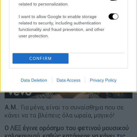
παιδιά του με τραγούδια μου. Πρωταθλητές
related to personalization.
σε αυτό είναι «Η επιμονή σου» και το «Για να
σε συναντήσω».
I want to allow Google to enable storage
related to security, including authentication
functionality and fraud prevention, and other
user protection.
CONFIRM
video
Data Deletion
Data Access
Privacy Policy
Α.Μ.
: Για μένα, είναι το συναίσθημα που σε
κάνει να τα βλέπεις όλα ωραία, μαγικό!
O ΛΕΞ έγινε ορόσημο του φετινού μουσικού
καλοκαιριού, καθώς κατάφερε να κάνει
τις