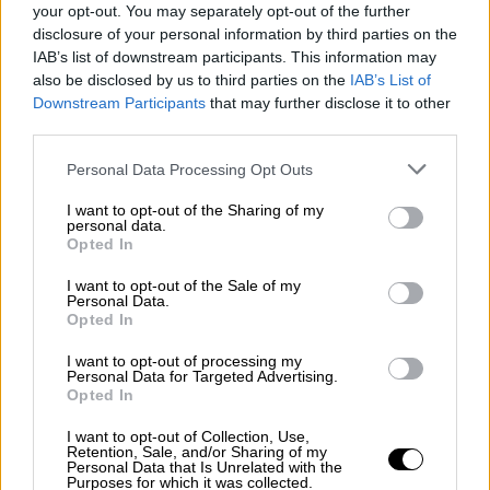
your opt-out. You may separately opt-out of the further
disclosure of your personal information by third parties on the
IAB’s list of downstream participants. This information may
also be disclosed by us to third parties on the
IAB’s List of
Downstream Participants
that may further disclose it to other
Α.Μ.
: Η πανδημία πιστεύω μας άλλαξε για
third parties.
πάντα. Εγώ για παράδειγμα τη μάσκα την έχω
Please note that this website/app uses one or more Google
Personal Data Processing Opt Outs
πάντα μαζί μου. Υπάρχει γενικά μια
services and may gather and store information including but
δυσοιωνία, η οποία προβάλλεται και έντονα
not limited to your visit or usage behaviour. You may click to
I want to opt-out of the Sharing of my
personal data.
grant or deny consent to Google and its third-party tags to
απ' όλα τα μέσα κι ένα κλίμα τρομοκρατίας.
Opted In
use your data for below specified purposes in below Google
Επιλέγω να μην πανικοβληθώ μέχρι να
consent section.
I want to opt-out of the Sale of my
φτάσει η στιγμή που θα πανικοβληθώ
Personal Data.
Opted In
αναγκαστικά.
I want to opt-out of processing my
Στη φαρέτρα σας έχετε κάποια από τα πιο
Personal Data for Targeted Advertising.
όμορφα ερωτικά κομμάτια. Τι σημαίνει ο
Opted In
έρωτας για σας;
I want to opt-out of Collection, Use,
Retention, Sale, and/or Sharing of my
Personal Data that Is Unrelated with the
Κ.Λ.
: Χαίρομαι που το λες έτσι. Άλλο τα
Purposes for which it was collected.