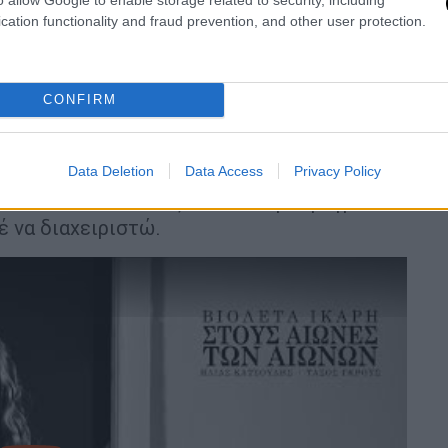
αγαπημένους μου δημιουργούς, και το να
cation functionality and fraud prevention, and other user protection.
ώρο ανεκτίμητο. Και σαν να μην έφτανε
τα ερμήνευσα ενώ ήμουν έγκυος. Η
CONFIRM
 που νιώθετε πιο κοντά σας;
Data Deletion
Data Access
Privacy Policy
ν» μ' έχει στοιχειώσει. Μιλάει για την
που και είναι ίσως από τα λίγα πράγματα
έ να διαχειριστώ.