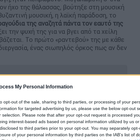
τον ήχο της θάλασσας, βούτηξε στη μουσική
βυζαντινή μουσική, η λαϊκή παράδοση, το
ραγούδια της αναζητά πάντα τον εαυτό της
ει την ψυχή της για να βγει από τα χείλη
ιβάζεται. Το πρώτο «ραντεβού» της με κάθε
 διεργασία, ένας σιωπηλός όρκος πως αν δεν
ocess My Personal Information
ει και οι υπεύθυνοι θα τιμωρηθούν»:
to opt-out of the sale, sharing to third parties, or processing of your per
gr
formation for targeted advertising by us, please use the below opt-out s
r selection. Please note that after your opt-out request is processed y
eing interest-based ads based on personal information utilized by us or
disclosed to third parties prior to your opt-out. You may separately opt-
η συναυλία για τον Θάνο Μικρούτσικο
losure of your personal information by third parties on the IAB’s list of