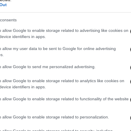
, χωρίς αμφιβολία, το κάνει.
Out
 έρχεται πρώτη στο μυαλό σας όταν
consents
o allow Google to enable storage related to advertising like cookies on
άκουσα τα τραγούδια του δίσκου σε μορφή
evice identifiers in apps.
ε ένα υλικό τραγουδιών, γεννημένο στα
Ηλία Κατσούλη και τον Τάσο Γκρους, το
o allow my user data to be sent to Google for online advertising
s.
 δει κανείς – δεν ενορχηστρώθηκε ποτέ από
μούσε βαθιά. Τραγούδια τόσο δυνατά, τόσο
to allow Google to send me personalized advertising.
 ανήκουν στα κλασικά διαμάντια του
ναν σιωπηλά σε ένα συρτάρι για 35 χρόνια…
o allow Google to enable storage related to analytics like cookies on
ιξε.
evice identifiers in apps.
νετε φωνή σε τραγούδια που γεννήθηκαν από
o allow Google to enable storage related to functionality of the website
, του Τάσου Γκρους και του Ηλία Κατσούλη;
o allow Google to enable storage related to personalization.
λίας Κατσούλης και ο Τάσος Γκρους έχουν
ν, που με θεράπευαν από τα εφηβικά μου
o allow Google to enable storage related to security, including