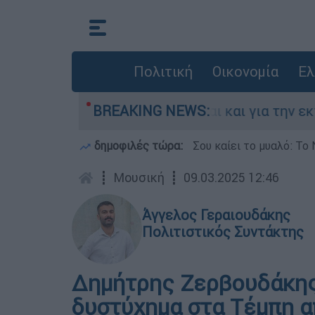
Πολιτική
Οικονομία
Ελ
λάδα - Κατηγορείται και για την εκτέλεση Ζαμ
BREAKING NEWS:
δημοφιλές τώρα:
Σου καίει το μυαλό: Το 
┋
Μουσική
┋
09.03.2025 12:46
Άγγελος Γεραιουδάκης
Πολιτιστικός Συντάκτης
Δημήτρης Ζερβουδάκης 
δυστύχημα στα Τέμπη α