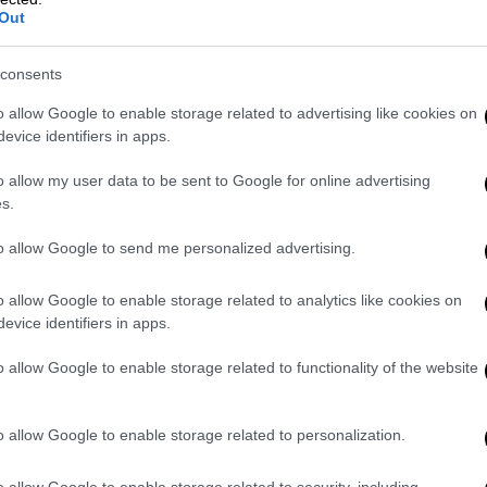
Out
consents
o allow Google to enable storage related to advertising like cookies on
υ ή την όρεξή μου για το τραγούδι»: Η
evice identifiers in apps.
o allow my user data to be sent to Google for online advertising
s.
: «Η αφόρητη καταπίεση και όλο το
to allow Google to send me personalized advertising.
λιτέχνη»
o allow Google to enable storage related to analytics like cookies on
evice identifiers in apps.
nos.gr: «Η μουσική σκηνή άλλαξε,
o allow Google to enable storage related to functionality of the website
ιντάχτα»
o allow Google to enable storage related to personalization.
o allow Google to enable storage related to security, including