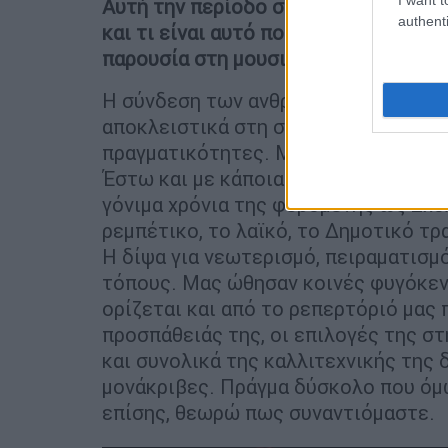
Αυτή την περίοδο συνεργάζεστε με τ
authenti
και τι είναι αυτό που εκτιμάτε περι
παρουσία στη μουσική σκηνή;
Η σύνδεση των ανθρώπων μέσα από τα
αποκλειστικά στη σφαίρα του ονείρου
πραγματικότητες. Μην ξεχνάτε πως μ
Έστω και με κάποια μικρή χρονική δι
γόνιμα χρόνια της φερόμενης ως Σχο
ρεμπέτικο, το λαϊκό, το Δημοτικό τρ
Η δίψα για νεωτερισμό, πειραματισμό
τόπους. Μας ώθησαν κοινές φυγόκε
ορίζεται και από το ρεπερτόριό μας
προσπάθειάς της, οι επιλογές της σ
και συνολικά της καλλιτεχνικής της 
μονάκριβες. Πράγμα δύσκολο που όμω
επίσης, θεωρώ πως συναντιόμαστε.