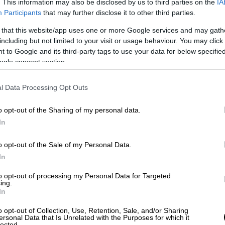
Τ’ ανείπωτα
» μέχρι τα πιο εσωτερικά και
. This information may also be disclosed by us to third parties on the
IA
Participants
that may further disclose it to other third parties.
 Ζερβουδάκης μιλάει για την αγάπη, την
λεια, τη χαρά της στιγμής, τη δίψα για ζωή.
 that this website/app uses one or more Google services and may gath
δρομές, τραγούδια που δεν μένουν απλώς
including but not limited to your visit or usage behaviour. You may click 
 to Google and its third-party tags to use your data for below specifi
ogle consent section.
 μια περιπέτεια γεμάτη συγκινήσεις,
ιος συχνά μιλά για τα τραγούδια του σαν να
l Data Processing Opt Outs
δοιπόροι που τον ακολουθούν και τον
o opt-out of the Sharing of my personal data.
από τη φωνή του, μέσα από την τέχνη του,
In
κόσμο όπου η μουσική δεν είναι μόνο
 ανακαλύψει κανείς τον εαυτό του.
o opt-out of the Sale of my Personal Data.
In
Μελίνα Κανά
, ενώνει ξανά το παρόν με το
μια γιορτή της μουσικής, της μνήμης και
to opt-out of processing my Personal Data for Targeted
ing.
τα Σάββατα του Μαρτίου (15 ,22, 29)
, θα
In
ξαν δρόμους, που έγιναν αναμνήσεις και
o opt-out of Collection, Use, Retention, Sale, and/or Sharing
ίναι, πάνω απ’ όλα, αλήθεια.
ersonal Data that Is Unrelated with the Purposes for which it
lected.