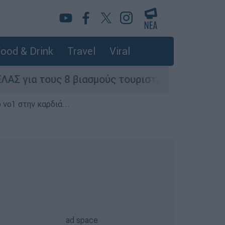
ood & Drink
Travel
Viral
ς 8 βιασμούς τουριστριών - «Μόνο 3 περιστατικ
 νο1 στην καρδιά...