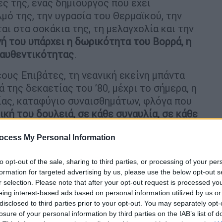
ς της, ένας δημιουργός που έχει
μό της, την υγρασία του Θερμαϊκού, την
ι στα σοκάκια της, τη μελαγχολία και την
ή του υπάρχει η δωρικότητα του Βορρά, η
ς αυθεντικότητας
.
ους Επιβάτες, τη νεανική εκείνη μπάντα
 της δεκαετίας του ’80, μέχρι το σήμερα, η
ίας, καταφύγιο συναισθημάτων, φλόγα που
κή του δουλειά, σε κάθε συναυλία, σε κάθε
του την ανάγκη για αληθινή επικοινωνία, για
ocess My Personal Information
ξεχαστούν, αλλά για να γίνουν μέρος της
ίνους τους καλλιτέχνες που δεν
to opt-out of the sale, sharing to third parties, or processing of your per
, που έμειναν πιστοί στο δικό τους
formation for targeted advertising by us, please use the below opt-out s
 χωρίς να λοξοδρομήσουν από την
r selection. Please note that after your opt-out request is processed y
eing interest-based ads based on personal information utilized by us or
disclosed to third parties prior to your opt-out. You may separately opt-
τορίες γραμμένες με πάθος και ειλικρίνεια.
losure of your personal information by third parties on the IAB’s list of