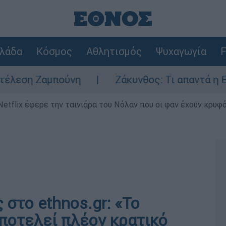
λάδα
Κόσμος
Αθλητισμός
Ψυχαγωγία
F
πούνη
Ζάκυνθος: Τι απαντά η ΕΛΑΣ για του
Netflix έφερε την ταινιάρα του Νόλαν που οι φαν έχουν κρυφό
στο ethnos.gr: «Το
ποτελεί πλέον κρατικό