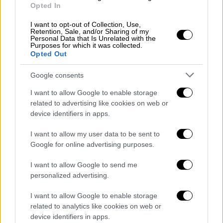
Opted In
ένας κύκλος στενών συνεργατών
του, µε καθοριστικό τον ρόλο του
I want to opt-out of Collection, Use,
Retention, Sale, and/or Sharing of my
Ρόµπερτ Κένεντι, αδελφού του
Personal Data that Is Unrelated with the
Purposes for which it was collected.
προέδρου και υπουργού
Opted Out
∆ικαιοσύνης, µε αλλά λόγια θεσµικά
απολύτως αναρµόδιου για παρόµοια
Google consents
διαπραγµάτευση
I want to allow Google to enable storage
related to advertising like cookies on web or
device identifiers in apps.
Στην άτυπη συµφωνία κυρίων, στην οποία ο
Λευκός Οίκος είχε περιθώριο έξι µηνών να
I want to allow my user data to be sent to
αποσύρει τους πυραύλους από την Τουρκία,
Google for online advertising purposes.
περιλαµβανόταν και δέσµευση της
I want to allow Google to send me
αµερικανικής πλευράς ότι δεν θα
personalized advertising.
επιχειρήσει να ανατρέψει την κυβέρνηση
του Κάστρο στην Αβάνα.
I want to allow Google to enable storage
related to analytics like cookies on web or
Ολα τα παραπάνω τα συµφώνησαν ο Κένεντι
device identifiers in apps.