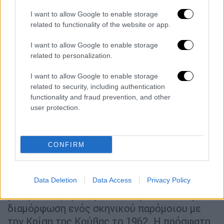
και ένας κύκλος στενών συνεργατών του, µε
I want to allow Google to enable storage
καθοριστικό τον ρόλο του Ρόµπερτ Κένεντι,
related to functionality of the website or app.
αδελφού του προέδρου και υπουργού
∆ικαιοσύνης, µε αλλά λόγια θεσµικά
I want to allow Google to enable storage
απολύτως αναρµόδιου για παρόµοια
related to personalization.
διαπραγµάτευση. Ο Ρόµπερτ Κένεντι
I want to allow Google to enable storage
παρέκαµψε εντελώς το Στέιτ Ντιπάρτµεντ
related to security, including authentication
και το Πεντάγωνο και διαπραγµατεύθηκε τη
functionality and fraud prevention, and other
συµβιβαστική λύση µε την οποία
user protection.
τερµατίσθηκε η κρίση διαπραγµατευόµενος
µε τον τότε πρέσβη της ΕΣΣ∆ στην
CONFIRM
Ουάσιγκτον, Ντοµπρίνιν.
Η συµφωνία Ρέιγκαν - Γκορµπατσόφ του
1987 για απαγόρευση των πυραύλων µέσου
Data Deletion
Data Access
Privacy Policy
βεληνεκούς πρόλαβε στο παρά πέντε τη
διαµόρφωση ενός σκηνικού παρόµοιου µε
την Κρίση της Κούβας το 1962. Η πρόσφατη