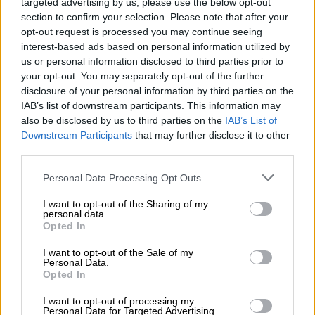
targeted advertising by us, please use the below opt-out
της Φλόριντα.
section to confirm your selection. Please note that after your
opt-out request is processed you may continue seeing
Η ιστορία είναι εντελώς διαφορετική, µε
interest-based ads based on personal information utilized by
την κυριαρχία του µύθου να είναι µέρος της
us or personal information disclosed to third parties prior to
άτυπης συµφωνίας Κένεντι – Χρουστσόφ,
your opt-out. You may separately opt-out of the further
disclosure of your personal information by third parties on the
για να διευκολυνθεί ο πρώτος στην
IAB’s list of downstream participants. This information may
επικοινωνιακή διαχείριση της κρίσης. Η
also be disclosed by us to third parties on the
IAB’s List of
Σοβιετική Ενωση αποδέχθηκε να αποσύρει
Downstream Participants
that may further disclose it to other
τους πυραύλους µέσου βεληνεκούς από την
third parties.
Κούβα όταν ο Κένεντι διαµήνυσε ότι
Please note that this website/app uses one or more Google
Personal Data Processing Opt Outs
αποδέχεται να αποσύρει αντίστοιχους
services and may gather and store information including but
αµερικανικούς πυραύλους που είχαν
not limited to your visit or usage behaviour. You may click to
I want to opt-out of the Sharing of my
personal data.
grant or deny consent to Google and its third-party tags to
αναπτυχθεί στην Τουρκία, τη µόνη χώρα του
Opted In
use your data for below specified purposes in below Google
ΝΑΤΟ µαζί µε τη Νοορβηγία που είχαν κοινά
consent section.
I want to opt-out of the Sale of my
σύνορα µε την ΕΣΣ∆.
Personal Data.
Opted In
Πρωταγωνιστές της συµφωνίας
I want to opt-out of processing my
ΗΠΑ - Ρωσίας ήταν ο Κένεντι και
Personal Data for Targeted Advertising.