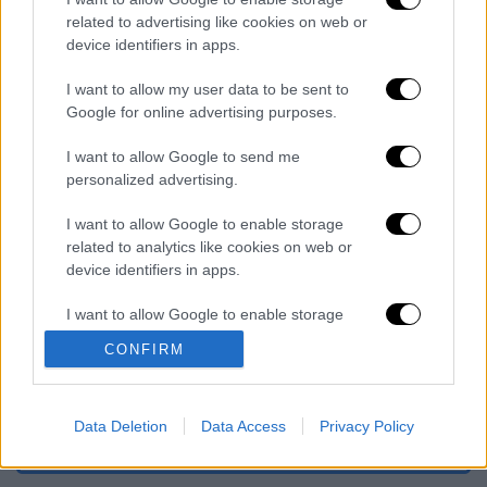
related to advertising like cookies on web or
device identifiers in apps.
Διαβάστε ακόμη
I want to allow my user data to be sent to
Google for online advertising purposes.
Τα «γεράκια» της Ψάθας: Έσωσαν από τη
μεγάλη φωτιά τη γειτονιά που κάποτε τους
έδιωχνε
I want to allow Google to send me
personalized advertising.
«Κλειδί» η ιατροδικαστική για τον 90χρονο
που έκρυβε ο γιος του στον καταψύκτη -
I want to allow Google to enable storage
«Τον αγαπούσε παθολογικά»
related to analytics like cookies on web or
device identifiers in apps.
Άνω Λιόσια: Πήγαν να κλέψουν καλώδια,
έπαθε ηλεκτροπληξία ο ένας και τον
I want to allow Google to enable storage
άφησαν νεκρό στο σημείο
related to functionality of the website or app.
CONFIRM
Το βαρύ τίμημα της υπογεννητικότητας: 11
I want to allow Google to enable storage
σχολεία λιγότερα τη νέα σχολική χρονιά
related to personalization.
στα Δωδεκάνησα
Data Deletion
Data Access
Privacy Policy
I want to allow Google to enable storage
related to security, including authentication