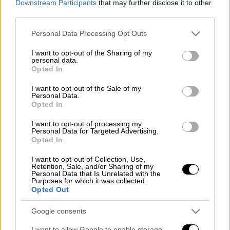
Downstream Participants
that may further disclose it to other
Το κοινό την ψήφισε ως τη νούμερο 1 της
third parties.
σεζόν για το Netflix έως τώρα.
Please note that this website/app uses one or more Google
Personal Data Processing Opt Outs
Διαβάστε για τη σειρά - κόλλημα που κάνει
services and may gather and store information including but
θραύση με
ένα κλικ στο θέμα του
not limited to your visit or usage behaviour. You may click to
I want to opt-out of the Sharing of my
personal data.
menshouse.gr
grant or deny consent to Google and its third-party tags to
Opted In
use your data for below specified purposes in below Google
consent section.
I want to opt-out of the Sale of my
Personal Data.
Opted In
Τα σχολιά σας δημοσιεύονται άμεσα με δική σας ευθύνη. Το
ΕΘΝΟΣ θα παρεμβαίνει και τα προσβλητικά σχόλια θα
διαγράφονται
I want to opt-out of processing my
Personal Data for Targeted Advertising.
Opted In
I want to opt-out of Collection, Use,
Retention, Sale, and/or Sharing of my
Personal Data that Is Unrelated with the
Purposes for which it was collected.
Opted Out
Google consents
καταχώρηση
I want to allow Google to enable storage