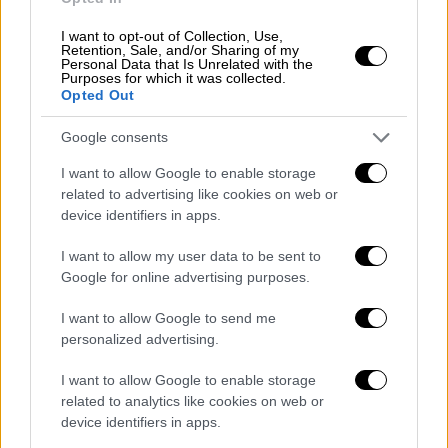
αναγκαία καταγραφή σχετικά με την πρόοδο
I want to opt-out of Collection, Use,
της διδακτέας ύλης στα Λύκεια, όπως έγινε
Retention, Sale, and/or Sharing of my
Personal Data that Is Unrelated with the
και πέρσι.
Purposes for which it was collected.
Opted Out
Η πολιτική ηγεσία του υπουργείου πάντως
θεωρεί ότι η φετινή σχολική χρονιά δεν
Google consents
είναι ίδια με την περσυνή καθώς τα σχολεία
I want to allow Google to enable storage
λειτουργούν κανονικά και χωρίς να κάνουν
related to advertising like cookies on web or
device identifiers in apps.
τηλεκπαίδευση.
I want to allow my user data to be sent to
Απανωτές διαμαρτυρίες
Google for online advertising purposes.
Οι μαθητές πάντως επιμένουν και όπως λένε
I want to allow Google to send me
θα επιμένουν μέχρι την τελευταία στιγμή
personalized advertising.
καθώς όπως επισημαίνουν και οι μαθητές
του Εσπερινού Λυκείου Ευόσμου προς την κ.
I want to allow Google to enable storage
related to analytics like cookies on web or
Κεραμέως «διανύουμε μια πολύ δύσκολη
device identifiers in apps.
χρονιά σε όλα τα επίπεδα. Επομένως το