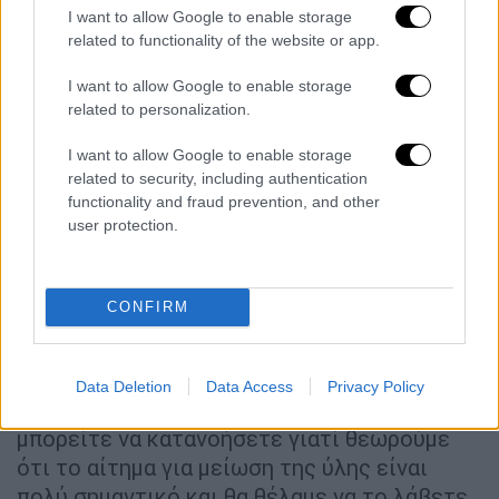
βάρος της εξεταστέας ύλης για τη σχολική
I want to allow Google to enable storage
χρονιά 2021-2022 είναι πραγματικά μη
related to functionality of the website or app.
αντιμετωπίσιμο. Για το λόγο αυτό ζητάμε
I want to allow Google to enable storage
εναγωνίως τη μείωση της εξεταστέας ύλης
related to personalization.
όπως πολύ σωστά έγινε την περσινή χρονιά.
I want to allow Google to enable storage
Λόγω κορονοϊού πολλοί μαθητές χάνουν
related to security, including authentication
αρκετά μαθήματα. Όχι μόνο λόγω νόσησης
functionality and fraud prevention, and other
από covid-19 αλλά και πολλών άλλων
user protection.
ιώσεων. Το ίδιο συμβαίνει με αρκετούς
καθηγητές.
CONFIRM
Ως αποτέλεσμα μαθητές ή καθηγητές
απουσιάζουν για εβδομάδες από το σχολείο.
Αν προσθέσουμε και το γεγονός ότι η
Data Deletion
Data Access
Privacy Policy
ψυχολογική πίεση για όλους είναι αυξημένη,
μπορείτε να κατανοήσετε γιατί θεωρούμε
ότι το αίτημα για μείωση της ύλης είναι
πολύ σημαντικό και θα θέλαμε να το λάβετε