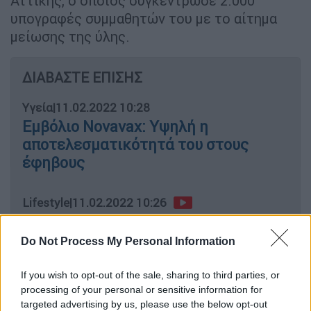
Αττικής, ο οποίος συγκέντρωσε 2.000
υπογραφές συμμαθητών του με το αίτημα
μείωσης της ύλης.
ΔΙΑΒΑΣΤΕ ΕΠΙΣΗΣ
Υγεία
|
11.02.2022 10:28
Εμβόλιο Novavax: Υψηλή η
αποτελεσματικότητά του στους
έφηβους
Lifestyle
|
11.02.2022 10:26
Καμίλα: Πώς η πιο αντιπαθητική
γυναίκα της Αγγλίας θα γίνει
Do Not Process My Personal Information
βασίλισσα με τις ευχές της Ελισάβετ
If you wish to opt-out of the sale, sharing to third parties, or
processing of your personal or sensitive information for
Πολιτική
|
11.02.2022 10:22
targeted advertising by us, please use the below opt-out