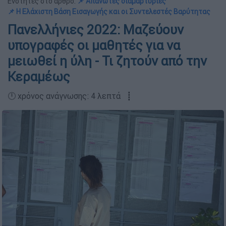
Ενότητες στο άρθρο:
📌 Απανωτές διαμαρτυρίες
📌 Η Ελάχιστη Βάση Εισαγωγής και οι Συντελεστές Βαρύτητας
Πανελλήνιες 2022: Μαζεύουν
υπογραφές οι μαθητές για να
μειωθεί η ύλη - Τι ζητούν από την
Κεραμέως
🕛 χρόνος ανάγνωσης: 4 λεπτά ┋