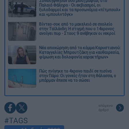
Συνελήφθησαν δύο μέλη μαφίας στο
Παλαιό Φάληρο - Οι εκβιασμοί, οι
ξυλοδαρμοί και τα προσωνύμια «πίτμπουλ»
και «μπουλντόγκ»
Βίντεο-σοκ από το μακελειό σε σχολείο
στην Ταϊλάνδη: Η στιγμή που ο 14χρονος
ανοίγει πυρ - Στους 9 ανέβηκαν οι νεκροί
Νέα αποχώρηση από το κόμμα Καρυστιανού:
Καταγγελίες Μπρουτζάκη για «αυθαιρεσία,
φίμωση και δολοφονία χαρακτήρων»
Πώς πνίγηκε το 4χρονο παιδί σε πισίνα
στην Πάρο: Οι γονείς ήταν στη θάλασσα, ο
μπάρμαν έπεσε να το σώσει
επόμενο
άρθρο
#TAGS