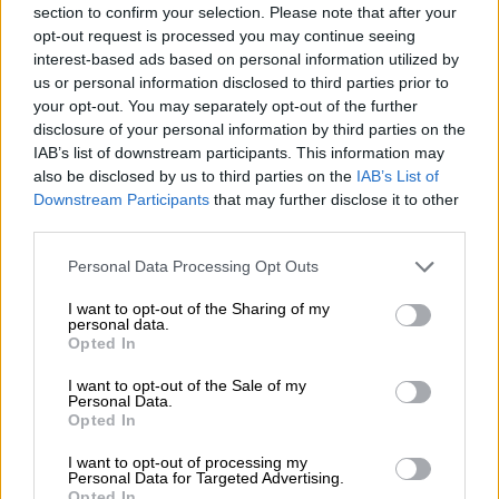
Θεοδωρικάκος: Εμπλέκεται κι άλλο
section to confirm your selection. Please note that after your
πρόσωπο στη δολοφονία του Άλκη -
opt-out request is processed you may continue seeing
interest-based ads based on personal information utilized by
Θα συλληφθεί και ο τελευταίος
us or personal information disclosed to third parties prior to
your opt-out. You may separately opt-out of the further
disclosure of your personal information by third parties on the
IAB’s list of downstream participants. This information may
Το αίτημα αυτό έχει καταθέσει και η
also be disclosed by us to third parties on the
IAB’s List of
Downstream Participants
that may further disclose it to other
Ομοσπονδία Λειτουργών Μέσης
third parties.
Εκπαίδευσης λέγοντας ότι η μείωση της
ύλης είναι αναγκαία και φέτος ενώ
Please note that this website/app uses one or more Google
Personal Data Processing Opt Outs
services and may gather and store information including but
υπογραμμίζουν ότι οι μαθητές που θα
not limited to your visit or usage behaviour. You may click to
I want to opt-out of the Sharing of my
δώσουν Πανελλαδικές δεν έχουν δώσει ξανά
personal data.
grant or deny consent to Google and its third-party tags to
Opted In
εξετάσεις στο Λύκειο, καθώς τα δύο
use your data for below specified purposes in below Google
προηγούμενα χρόνια είχαν αναβληθεί οι
consent section.
I want to opt-out of the Sale of my
Personal Data.
προαγωγικές. Από την πλευρά του το
Opted In
υπουργείο Παιδείας μέχρι αυτή τη στιγμή,
είναι αρνητικό στη μείωση της ύλης, κάτι
I want to opt-out of processing my
Personal Data for Targeted Advertising.
όμως που μπορεί ν΄αλλάξει όταν θα γίνει η
Opted In