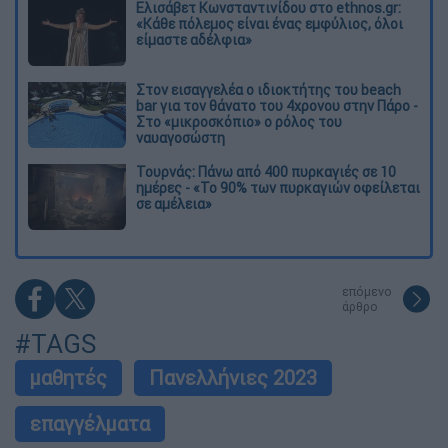
Ελισάβετ Κωνσταντινίδου στο ethnos.gr:
«Κάθε πόλεμος είναι ένας εμφύλιος, όλοι
είμαστε αδέλφια»
Στον εισαγγελέα ο ιδιοκτήτης του beach
bar για τον θάνατο του 4χρονου στην Πάρο -
Στο «μικροσκόπιο» ο ρόλος του
ναυαγοσώστη
Τουρνάς: Πάνω από 400 πυρκαγιές σε 10
ημέρες - «Το 90% των πυρκαγιών οφείλεται
σε αμέλεια»
επόμενο
άρθρο
#TAGS
μαθητές
Πανελλήνιες 2023
επαγγέλματα