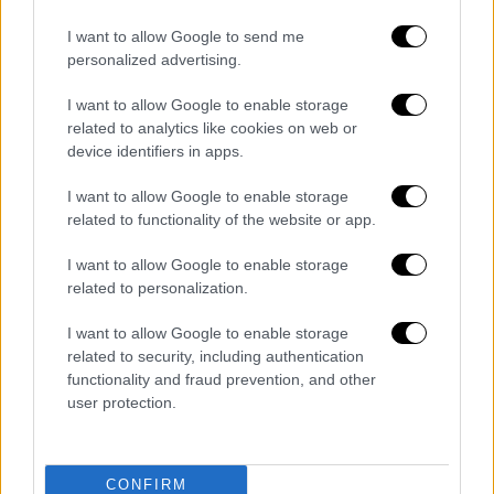
συνδεδεμένα που οι επιπτώσεις σε ένα
I want to allow Google to send me
είδος επηρεάζουν τη ζωή σε ολόκληρο τον
personalized advertising.
πλανήτη. Από τη μια αντιλαμβανόμαστε πως
I want to allow Google to enable storage
η περιβαλλοντική κρίση αποτελεί μία
related to analytics like cookies on web or
υπαρξιακή απειλή
για όλους μας, από την
device identifiers in apps.
άλλη όμως είναι μια ευκαιρία μελλοντικής
απασχόλησης, λόγω της παγκόσμιας
I want to allow Google to enable storage
related to functionality of the website or app.
προσπάθειας για την αντιμετώπισή της.
Κατά τη ΔΟΕ (Διεθνής Οργάνωση Εργασίας,
I want to allow Google to enable storage
International Labour Organization, «World
related to personalization.
Employment and Social Outlook 2022», «World
I want to allow Google to enable storage
Employment and Social Outlook – Greening
related to security, including authentication
with jobs») οι ευκαιρίες για θέσεις εργασίας
functionality and fraud prevention, and other
το 2035 χωρίζονται σε τρεις κατηγορίες:
user protection.
1. Ενεργειακή βιωσιμότητα
CONFIRM