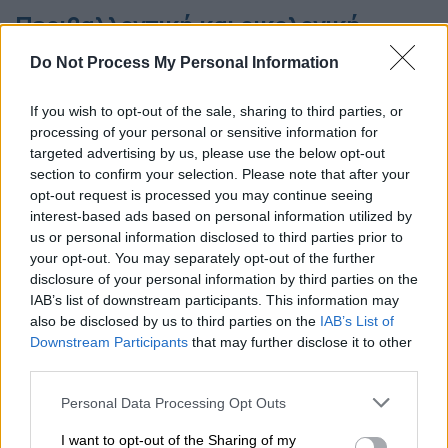
Περιβαλλοντική και οικολογική
κατάρρευση: Απειλές και ευκαιρίες
Do Not Process My Personal Information
στον κόσμο της εργασίας
If you wish to opt-out of the sale, sharing to third parties, or
Η κλιματική αλλαγή και η κρίση της
processing of your personal or sensitive information for
βιοποικιλότητας έχουν τεράστιες
targeted advertising by us, please use the below opt-out
επιπτώσεις στην μελλοντική αγορά
section to confirm your selection. Please note that after your
opt-out request is processed you may continue seeing
εργασίας. Η
κλιματική αλλαγή
interest-based ads based on personal information utilized by
χαρακτηρίζεται κυρίως από την
us or personal information disclosed to third parties prior to
υπερθέρμανση του πλανήτη και της
your opt-out. You may separately opt-out of the further
ατμόσφαιρας, η οποία προκαλείται σε
disclosure of your personal information by third parties on the
IAB’s list of downstream participants. This information may
μεγάλο βαθμό από την καύση ορυκτών
also be disclosed by us to third parties on the
IAB’s List of
καυσίμων, συμπεριλαμβανομένου του
Downstream Participants
that may further disclose it to other
πετρελαίου, του άνθρακα και του φυσικού
third parties.
αερίου. Η
κρίση βιοποικιλότητας
, είναι η
Please note that this website/app uses one or more Google
Personal Data Processing Opt Outs
απώλεια τεράστιων πληθυσμών φυτών και
services and may gather and store information including but
ζώων
λόγω των επιπτώσεων της
not limited to your visit or usage behaviour. You may click to
I want to opt-out of the Sharing of my