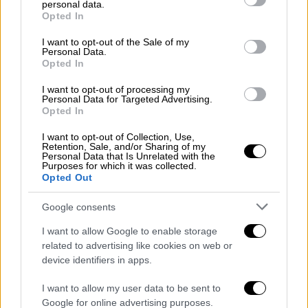
personal data.
ανθρώπινης δραστηριότητας, που μπορεί να
grant or deny consent to Google and its third-party tags to
Opted In
use your data for below specified purposes in below Google
οδηγήσει ακόμη και στον αφανισμό
consent section.
I want to opt-out of the Sale of my
ορισμένων ειδών. Σύμφωνα με την Έκθεση
Personal Data.
«WWF Living Planet Report 2020» υπήρξε
Opted In
μείωση 68% στους πληθυσμούς των
I want to opt-out of processing my
θηλαστικών, των πτηνών, των αμφιβίων, των
Personal Data for Targeted Advertising.
Opted In
ερπετών και των ψαριών συγκριτικά με το
1970.
I want to opt-out of Collection, Use,
Retention, Sale, and/or Sharing of my
Personal Data that Is Unrelated with the
Μερικοί επιστήμονες υποστηρίζουν ότι
Purposes for which it was collected.
Opted Out
ζούμε την
6η μαζική εξαφάνιση
. Όπως είναι
λογικό σοβαρές είναι και οι επιπτώσεις για
Google consents
το είδος μας, καθώς ήδη είναι έντονα τα
I want to allow Google to enable storage
προβλήματα στον πρωτογενή τομέα
related to advertising like cookies on web or
παραγωγής (ανάγκες για περισσότερα
device identifiers in apps.
τρόφιμα, έλλειψη πρώτων υλών και πόρων,
έλλειψη καλλιεργήσιμων εδαφών κ.ά.). Τα
I want to allow my user data to be sent to
Google for online advertising purposes.
οικοσυστήματα είναι τόσο στενά