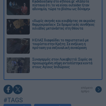
Kadebostany στο ethnos.gr: «Κάποτε
πίστευα ότι το να είσαι outsider ήταν
αδυναμία, τώρα το βλέπω ως δύναμη»
«Χωρίς σκηνές και κουβέρτες σε ακραίες
θερμοκρασίες»: Σε δραματικές συνθήκες
χιλιάδες μετανάστες στη Θέουτα
Η ΕΛΑΣ διαψεύδει το περιστατικό με
τουρίστα στην Κρήτη: Σε ενήλικη η
πρόταση για σεξουαλική συνεύρεση
Συναγερμός στον Λυκαβηττό: Σορός σε
προχωρημένη σήψη εντοπίστηκε κοντά
στους Αγίους Ισιδώρους
επόμενο
άρθρο
#TAGS