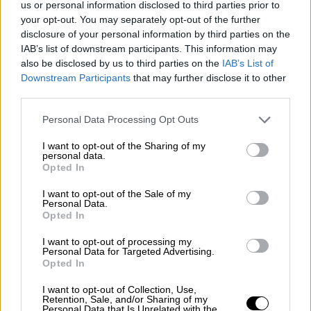
η υπηκοότητα αφορά μόνο στο πρόσωπο του
us or personal information disclosed to third parties prior to
your opt-out. You may separately opt-out of the further
φοιτητή και όχι στων γονέων ή κηδεμόνων
disclosure of your personal information by third parties on the
αυτού.
IAB’s list of downstream participants. This information may
also be disclosed by us to third parties on the
IAB’s List of
Διαδικασία υποβολής της αίτησης
Downstream Participants
that may further disclose it to other
third parties.
Η αίτηση υποβάλλεται από τον
δικαιούχο
του επιδόματος
, δηλαδή το πρόσωπο που
Please note that this website/app uses one or more Google
Personal Data Processing Opt Outs
services and may gather and store information including but
θεωρείται ότι βαρύνει ο φοιτητής, σύμφωνα
not limited to your visit or usage behaviour. You may click to
I want to opt-out of the Sharing of my
με τις
διατάξεις του άρθρου 11 του ν.
personal data.
grant or deny consent to Google and its third-party tags to
Opted In
4172/2013 (Α’ 167)
. Σε περίπτωση
use your data for below specified purposes in below Google
διαζευγμένων ή εν διαστάσει συζύγων,
consent section.
I want to opt-out of the Sale of my
Personal Data.
δικαιούχος του επιδόματος είναι ο γονέας
Opted In
τον οποίο βαρύνει ο φοιτητής και τον
I want to opt-out of processing my
εμφανίζει ως
προστατευόμενο μέλος
.
Personal Data for Targeted Advertising.
Opted In
Κατ` εξαίρεση, δικαιούχος θα είναι ο ίδιος ο
I want to opt-out of Collection, Use,
φοιτητής εφόσον: α)
είναι ορφανός από
Retention, Sale, and/or Sharing of my
τους δύο γονείς
ή β) οι γονείς του είναι
Personal Data that Is Unrelated with the