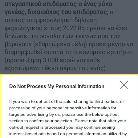
στεγαστικού επιδόματος ο ένας μόνο
γονέας, δικαιούχος του επιδόματος
, ο
οποίος στη φορολογική δήλωση
φορολογικού έτους 2022 θα πρέπει να έχει
δηλώσει το σύνολο των τέκνων που τον
βαρύνουν (εξαρτώμενα μέλη) προκειμένου να
διαμορφωθεί σωστά το οικονομικό κριτήριο
(προσαύξηση 3.000 ευρώ για κάθε
εξαρτώμενο τέκνο πέραν του ενός).
Απαραίτητη προϋπόθεση για την υποβολή
Do Not Process My Personal Information
της αίτησης είναι ο φοιτητής για τον οποίο
χορηγείται το επίδομα
να είναι Έλληνας
If you wish to opt-out of the sale, sharing to third parties, or
υπήκοος ή υπήκοος άλλης χώρας της
processing of your personal or sensitive information for
targeted advertising by us, please use the below opt-out
Ευρωπαϊκής Ένωσης,
να είναι κάτοχος
section to confirm your selection. Please note that after your
Ακαδημαϊκής Ταυτότητας σε ισχύ και να
opt-out request is processed you may continue seeing
είναι και κάτοχος Α.Φ.Μ.. Διευκρινίζεται ότι
interest-based ads based on personal information utilized by