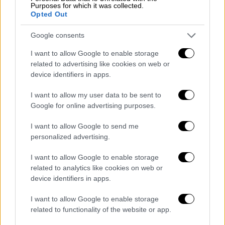
Purposes for which it was collected.
κάτοικοι εξωτερικού ή γ) είναι πάνω από
Opted Out
είκοσι πέντε (25) ετών ή δ) είναι υπόχρεος
Google consents
σε υποβολή φορολογικής δήλωσης και δεν
θεωρείται εξαρτώμενο μέλος, σύμφωνα με
I want to allow Google to enable storage
το άρθρο 11 του ν. 4172/2013 (Α’ 167). Για
την
related to advertising like cookies on web or
device identifiers in apps.
είσοδό του στην ηλεκτρονική εφαρμογή ο
δικαιούχος
(γονέας ή φοιτητής) θα
I want to allow my user data to be sent to
χρησιμοποιήσει το όνομα χρήστη (username)
Google for online advertising purposes.
και τον κωδικό (password), που του
I want to allow Google to send me
χορηγήθηκε από την ΑΑΔΕ για τις
personalized advertising.
ηλεκτρονικές υπηρεσίες του TAXISnet. Η
εισαγωγή των κωδικών πρόσβασης επέχει
I want to allow Google to enable storage
θέση δήλωσης συναίνεσης διασταύρωσης
related to analytics like cookies on web or
device identifiers in apps.
των στοιχείων του.
I want to allow Google to enable storage
Ο αιτών συμπληρώνει υποχρεωτικά στα
related to functionality of the website or app.
αντίστοιχα πεδία της αίτησης τα ακόλουθα