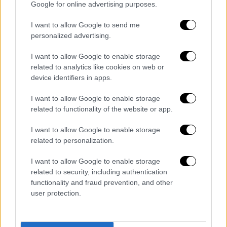
τέταρτου επιστημονικού πεδίου οι οποίοι
Google for online advertising purposes.
θέλουν να ασχοληθούν είτε με το δημόσιο
I want to allow Google to send me
τομέα ως οικονομολόγοι είτε με την
personalized advertising.
εκπαίδευση είτε γενικότερα με την
Οργάνωση και Διοίκηση Επιχειρήσεων, τον
I want to allow Google to enable storage
Τουρισμό και το Εμπόριο, ακολουθώντας μια
related to analytics like cookies on web or
device identifiers in apps.
μεταπτυχιακή εξειδίκευση.
I want to allow Google to enable storage
Ψηφιακών Μέσων & Επικοινωνίας
related to functionality of the website or app.
Αργοστολίου (1ο-4ο Πεδίο και 8.675
μόρια) - Επικοινωνίας και Ψηφιακών
I want to allow Google to enable storage
related to personalization.
Μέσων Καστοριάς (1ο-4ο Πεδίο και
10.420 μόρια)
I want to allow Google to enable storage
related to security, including authentication
Τα τμήματα αποτελούν μια επιλογή για
functionality and fraud prevention, and other
όλους τους μαθητές, οι οποίοι επιθυμούν να
user protection.
εργαστούν στον σύγχρονο χώρο των
Ψηφιακών Μέσων και στα social media
.