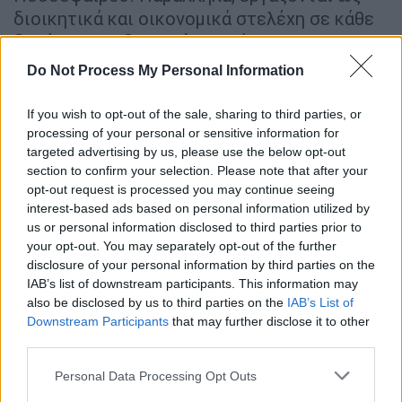
διοικητικά και οικονομικά στελέχη σε κάθε
δημόσια και ιδιωτική επιχείρηση, με
αντικείμενο τις αθλητικές δραστηριότητες.
Do Not Process My Personal Information
Μηχανικών Επιστήμης Υλικών
If you wish to opt-out of the sale, sharing to third parties, or
Ιωαννίνων (2ο Πεδίο και 10.475 μόρια
processing of your personal or sensitive information for
)
targeted advertising by us, please use the below opt-out
section to confirm your selection. Please note that after your
Αποτελούν τη δεύτερη ευκαιρία να γίνεις
opt-out request is processed you may continue seeing
interest-based ads based on personal information utilized by
Χημικός Μηχανικός με αναγνωρισμένα
us or personal information disclosed to third parties prior to
επαγγελματικά δικαιώματα από το Τεχνικό
your opt-out. You may separately opt-out of the further
Επιμελητήριο Ελλάδος. Το πρόγραμμα
disclosure of your personal information by third parties on the
σπουδών του προσφέρει μεγάλη
IAB’s list of downstream participants. This information may
also be disclosed by us to third parties on the
IAB’s List of
εξειδίκευση σε όλο το φάσμα των υλικών
Downstream Participants
that may further disclose it to other
και ειδικότερα στα μέταλλα, κράματα και
third parties.
χάλυβες, στα κεραμικά, στις υάλους και στα
Please note that this website/app uses one or more Google
συνδετικά και δομικά υλικά, στα πολυμερή,
Personal Data Processing Opt Outs
services and may gather and store information including but