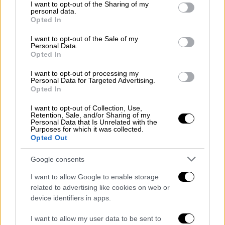
στα σύνθετα υλικά, και στα βιοϋλικά. Οι
not limited to your visit or usage behaviour. You may click to
I want to opt-out of the Sharing of my
απόφοιτοι μπορούν να δραστηριοποιηθούν
personal data.
grant or deny consent to Google and its third-party tags to
Opted In
και σε σύγχρονους τομείς όπως τα
use your data for below specified purposes in below Google
consent section.
νανοϋλικά, τα έξυπνα υλικά, τις
I want to opt-out of the Sale of my
Personal Data.
νανοσυσκευές, τα φωτοβολταϊκά, τα
Opted In
φωτονικά υλικά, τα ηλεκτρονικά και
I want to opt-out of processing my
μαγνητικά υλικά, την εμβιομηχανική κ.α.
Personal Data for Targeted Advertising.
Opted In
Δημόσιας Διοίκησης Αθήνας (1ο-4ο
I want to opt-out of Collection, Use,
Πεδίο και 13.150 μόρια)
Retention, Sale, and/or Sharing of my
Personal Data that Is Unrelated with the
Purposes for which it was collected.
Αποτελεί μία από τις πέντε επιλογές του
Opted Out
1ου επιστημονικού πεδίου για να γίνεις
Google consents
οικονομολόγος
με
πρόγραμμα σπουδών
, το
οποίο περιλαμβάνει
μαθήματα Δικαίου και
I want to allow Google to enable storage
μαθήματα οικονομίας και διοίκησης
.
related to advertising like cookies on web or
device identifiers in apps.
Αποτελεί μία αξιόλογη επιλογή για τους
υποψηφίους και του πρώτου και του
I want to allow my user data to be sent to