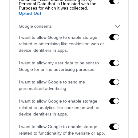
κατόπιν υποδείξεως του Δασαρχείου
και σε
Personal Data that Is Unrelated with the
Purposes for which it was collected.
στενή συνεργασία με τους κατά τόπους
Opted Out
δήμους. Η υπουργός Τουρισμού Όλγα
Κεφαλογιάννη δήλωσε ότι σχεδιάζεται η
Google consents
σύνδεση του «Έβρος Pass» με τις σχολικές
I want to allow Google to enable storage
εκδρομές ώστε να έχουν εκπαιδευτικό
related to advertising like cookies on web or
device identifiers in apps.
χαρακτήρα στηρίζοντας παράλληλα τις
περιοχές.
I want to allow my user data to be sent to
Google for online advertising purposes.
Τα σχολεία “υιοθετούν” χερσαία και
παράκτια οικοσυστήματα της
I want to allow Google to send me
Ελλάδας
personalized advertising.
I want to allow Google to enable storage
Με στόχο να
ευαισθητοποιήσει τους
related to analytics like cookies on web or
μαθητές και τις μαθήτριες
σχετικά με την
device identifiers in apps.
πρόληψη πλημμυρών και δασικών πυρκαγιών,
αλλά και να τους βοηθήσει να αποκτήσουν
I want to allow Google to enable storage
related to functionality of the website or app.
γνώσεις που αφορούν στην προστασία του