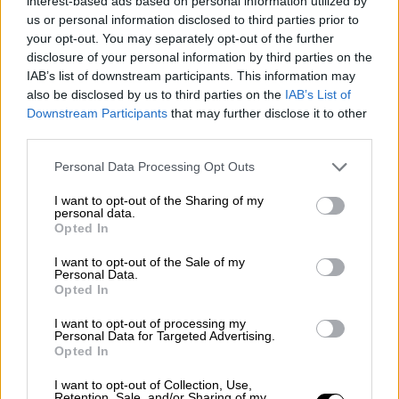
interest-based ads based on personal information utilized by
του Έβρου καθώς μέσα από τις
us or personal information disclosed to third parties prior to
επιδοτούμενες σχολικές εκδρομές τα
your opt-out. You may separately opt-out of the further
disclosure of your personal information by third parties on the
υπόλοιπα Ελληνόπουλα θα έχουν τη ευκαιρία
IAB’s list of downstream participants. This information may
να γνωρίσουν τις ομορφιές της ευρύτερης
also be disclosed by us to third parties on the
IAB’s List of
περιοχής μας και να συνεχιστεί η
υψηλή
Downstream Participants
that may further disclose it to other
επισκεψιμότητα των σχολείων σε μία
third parties.
περίοδο που υπάρχει τουριστική ύφεση,
Please note that this website/app uses one or more Google
Personal Data Processing Opt Outs
όπως είναι ο χειμώνας και η άνοιξη.”
services and may gather and store information including but
Παράλληλα συζητήθηκε να δοθεί στις
not limited to your visit or usage behaviour. You may click to
I want to opt-out of the Sharing of my
personal data.
grant or deny consent to Google and its third-party tags to
εκδρομές αυτές εκπαιδευτικός χαρακτήρας
Opted In
use your data for below specified purposes in below Google
με στόχο οι χιλιάδες μαθητές
που θα
consent section.
I want to opt-out of the Sale of my
ταξιδέψουν και θα
γνωρίσουν την περιοχή
Personal Data.
Opted In
του Έβρου
να έρθουν σε άμεση επαφή με το
φυσικό τοπίο, τους ημιορεινούς όγκους της
I want to opt-out of processing my
Personal Data for Targeted Advertising.
Κίρκης, του Άβαντα, την Τραϊανούπολη και το
Opted In
δάσος της Δαδιάς
και να προχωρήσουν ανά
σχολείο σε
δράσεις δενδροφύτευσης
I want to opt-out of Collection, Use,
Retention, Sale, and/or Sharing of my