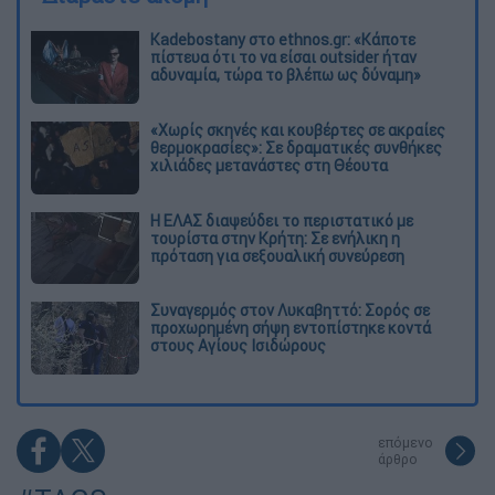
Kadebostany στο ethnos.gr: «Κάποτε
πίστευα ότι το να είσαι outsider ήταν
αδυναμία, τώρα το βλέπω ως δύναμη»
«Χωρίς σκηνές και κουβέρτες σε ακραίες
θερμοκρασίες»: Σε δραματικές συνθήκες
χιλιάδες μετανάστες στη Θέουτα
Η ΕΛΑΣ διαψεύδει το περιστατικό με
τουρίστα στην Κρήτη: Σε ενήλικη η
πρόταση για σεξουαλική συνεύρεση
Συναγερμός στον Λυκαβηττό: Σορός σε
προχωρημένη σήψη εντοπίστηκε κοντά
στους Αγίους Ισιδώρους
επόμενο
άρθρο