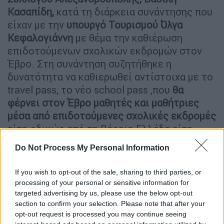
Κασαπίδη,
κατά τη διάρκεια συνάντησης που
είχαν με την
υπουργό Τουρισμού Όλγα
Κεφαλογιάννη
με θέμα την καθιέρωση
επιδοτούμενων σχολικών εκδρομών στον
Έβρο. Στη συνάντηση συζητήθηκε η
δυνατότητα να καθιερωθεί αντίστοιχα με το
travel pass, το νέο school pass ,που
θα
φέρνει στον Έβρο μαθητές και μαθήτριες
μέσα από επιδοτούμενες σχολικές εκδρομές
είτε οδικώς από τη Βόρειο Ελλάδα είτε
αεροπορικώς από την υπόλοιπη ηπειρωτική
Do Not Process My Personal Information
και νησιωτική χώρα. Ο Δήμαρχος
Αλεξανδρούπολης τόνισε ότι “οφείλουμε να
If you wish to opt-out of the sale, sharing to third parties, or
μετατρέψουμε τη δοκιμασία με τις
processing of your personal or sensitive information for
πυρκαγιές σε μια νέα δυνατότητα και
targeted advertising by us, please use the below opt-out
section to confirm your selection. Please note that after your
ευκαιρία για την τουριστική προώθηση και
opt-out request is processed you may continue seeing
ανάπτυξη της περιοχής μας και ολόκληρου