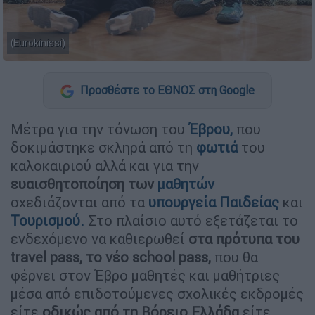
(Eurokinissi)
Προσθέστε το ΕΘΝΟΣ στη Google
Μέτρα για την τόνωση του
Έβρου,
που
δοκιμάστηκε σκληρά από τη
φωτιά
του
καλοκαιριού αλλά και για την
ευαισθητοποίηση των
μαθητών
σχεδιάζονται από τα
υπουργεία Παιδείας
και
Τουρισμού.
Στο πλαίσιο αυτό εξετάζεται το
ενδεχόμενο να καθιερωθεί
στα πρότυπα του
travel pass, το νέο school pass,
που θα
φέρνει στον Έβρο μαθητές και μαθήτριες
μέσα από επιδοτούμενες σχολικές εκδρομές
είτε
οδικώς από τη Βόρειο Ελλάδα
είτε