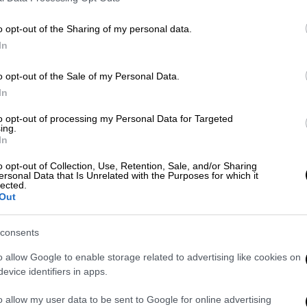
να δηλώνουν τις στρατιωτικές σχολές. Στο
τικές σχολές θα ενταχθούν και στα τέσσερα
o opt-out of the Sharing of my personal data.
ικές του 2025 ή 2026 αλλά και άλλα κίνητρα
In
να διεκδικήσουν θέσεις στις Ένοπλες
o opt-out of the Sale of my Personal Data.
In
όφοιτοι των στρατιωτικών
to opt-out of processing my Personal Data for Targeted
ing.
In
ώσει το Συντονιστικό
Συμβούλιο Συλλόγων
o opt-out of Collection, Use, Retention, Sale, and/or Sharing
ές πανελλαδικές δήλωναν ότι τα μέλη των
ersonal Data that Is Unrelated with the Purposes for which it
lected.
ν το Συντονιστικό Συμβούλιο Συλλόγων
Out
άκι στις Γενικές τους Συνελεύσεις,
ου επηρεάζουν το σύνολο των αποφοίτων
consents
 Υπαξιωματικών (ΑΣΣΥ) κι εκφράζοντας
o allow Google to enable storage related to advertising like cookies on
η που έχει διαμορφωθεί.
Εκτός του ότι ο
evice identifiers in apps.
άλυψη βασικών βιοτικών αναγκών,
η έλλειψη
μένου αριθμού στελεχών που
o allow my user data to be sent to Google for online advertising