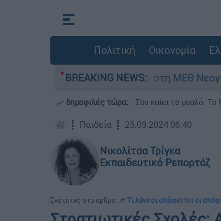
Πολιτική
Οικονομία
Ελ
ημερών - Νοσηλευόταν στη ΜΕΘ Νεογνών
BREAKING NEWS:
M
δημοφιλές τώρα:
Σου καίει το μυαλό: Το 
┋
Παιδεία
┋
25.09.2024 06:40
Νικολίτσα Τρίγκα
Εκπαιδευτικό Ρεπορτάζ
Ενότητες στο άρθρο:
📌 Τι λένε οι απόφοιτοι οι απ
Στρατιωτικές Σχολές: 