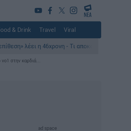
ood & Drink
Travel
Viral
έει η 46χρονη - Τι αποκάλυψε στους αστυνομικού
 νο1 στην καρδιά...