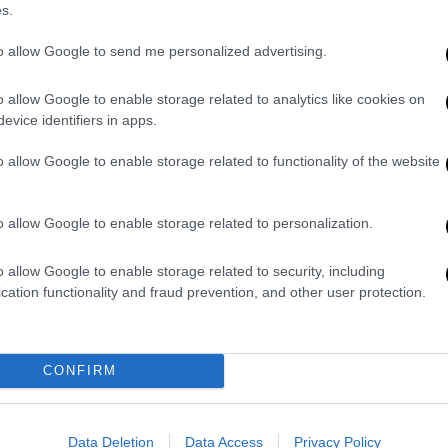
ις αυξανόμενες απαιτήσεις για συνδρομή
s.
ρατικής διοίκησης,
δημιουργούν ένα
to allow Google to send me personalized advertising.
ς νέους να σταδιοδρομήσουν στι
ς Ένοπλες
ούλιο υπέβαλε επίσης ουσιαστικές
o allow Google to enable storage related to analytics like cookies on
χολών ΑΣΣΥ, ζητώντας την ένταξή τους
evice identifiers in apps.
ιας εκπαίδευσης, ώστε τα πτυχία τους να
o allow Google to enable storage related to functionality of the website
 που απονέμονται από σχολές ανώτατης
ές ΑΣΣΥ γίνεται μέσω πανελληνίων
τοβάθμια εκπαίδευση, και αυτό πρέπει να
o allow Google to enable storage related to personalization.
των πτυχίων. Απαιτείται άμεση δράση και
βλημάτων αυτών. Καλούμε το ΥΠΕΘΑ, τα
o allow Google to enable storage related to security, including
cation functionality and fraud prevention, and other user protection.
 τους αρμόδιους φορείς να συμμετάσχουν
λογο για την αντιμετώπιση των προκλήσεων
μεις και να υιοθετήσουν τις προτάσεις του
CONFIRM
ν Αποφοίτων ΑΣΣΥ,
για να εξασφαλιστεί ένα
ους νέους που επιθυμούν να ενταχθούν στις
 ειδικά οι απόφοιτοι ΑΣΣΥ αποτελούν την
Data Deletion
Data Access
Privacy Policy