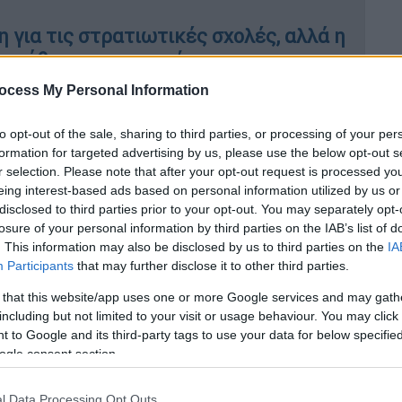
 για τις στρατιωτικές σχολές, αλλά η
σοκόβει» τους υποψήφιους
ocess My Personal Information
to opt-out of the sale, sharing to third parties, or processing of your per
 2022,
καθώς λόγω της καθιέρωσης της
formation for targeted advertising by us, please use the below opt-out s
ν να εμφανίζονται κενές θέσεις στις σχολές
r selection. Please note that after your opt-out request is processed y
που οι κενές θέσεις έφτασαν στις 460. Οι
eing interest-based ads based on personal information utilized by us or
disclosed to third parties prior to your opt-out. You may separately opt-
σφατα περιζήτητες καθώς οι νέοι
losure of your personal information by third parties on the IAB’s list of
ια καλή και σταθερή επαγγελματική
. This information may also be disclosed by us to third parties on the
IA
τα προβλήματα που υπάρχουν με τις ίδιες
Participants
that may further disclose it to other third parties.
 εργασία στις Ένοπλες Δυνάμεις,
 that this website/app uses one or more Google services and may gath
κολουθήσουν τις συγκεκριμένες σπουδές
including but not limited to your visit or usage behaviour. You may click 
οιο σοβαρό κίνητρο για να το κάνουν. Τώρα
 to Google and its third-party tags to use your data for below specifi
υργείο Εθνικής Άμυνας σε συνεργασία με
ogle consent section.
ει σε ανακοινώσεις
ώστε να πείσουν τους
l Data Processing Opt Outs