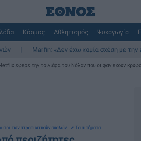
λάδα
Κόσμος
Αθλητισμός
Ψυχαγωγία
F
arfin: «Δεν έχω καμία σχέση με την επίθεση» λ
Netflix έφερε την ταινιάρα του Νόλαν που οι φαν έχουν κρυφό
όφοιτοι των στρατιωτικών σχολών
📌 Τα αιτήματα
Από περιζήτητες,