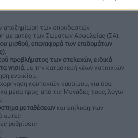
ην αποζημίωση των σπουδαστών
η με αυτές των Σωμάτων Ασφαλείας (ΣΑ).
του μισθού, επαναφορά των επιδομάτων
ς).
κού προβλήματος των στελεχών, ειδικά
τα νησιά
, με την κατασκευή νέων κατοικιών
ηση ενοικίου.
χορήγηση κουπονιών καυσίμου, για όσα
ικά μέσα προς-από τις Μονάδες τους, λόγω
ν.
σύστημα μεταθέσεων
και επίλυση των
ό αυτές.
ές ρυθμίσεις.
ς.