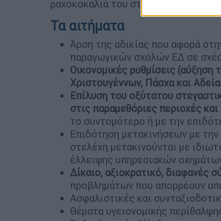
ραχοκοκαλιά του στρατεύματος.
Τα αιτήματα
Άρση της αδικίας που αφορά στ
παραγωγικών σχολών ΕΔ σε σχέσ
Οικονομικές ρυθμίσεις (αύξηση 
Χριστουγέννων, Πάσχα και Αδεία
Επίλυση του οξύτατου στεγαστι
στις παραμεθόριες περιοχές και 
το συντομότερο ή με την επιδότ
Επιδότηση μετακινήσεων με την 
στελέχη μετακινούνται με ιδιωτ
έλλειψης υπηρεσιακών οχημάτω
Δίκαιο, αξιοκρατικό, διαφανές 
προβλημάτων που απορρέουν απ
Ασφαλιστικές και συνταξιοδοτικ
Θέματα υγειονομικής περίθαλψη