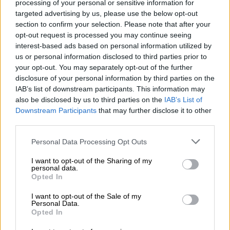
processing of your personal or sensitive information for
targeted advertising by us, please use the below opt-out
section to confirm your selection. Please note that after your
Τι περιλαμβάνει το πρόγραμμα
opt-out request is processed you may continue seeing
interest-based ads based on personal information utilized by
us or personal information disclosed to third parties prior to
Σύμφωνα με την απόφαση, η
παραδοσιακή
your opt-out. You may separately opt-out of the further
χειροτεχνία
αποτελεί βασικό στοιχείο της
disclosure of your personal information by third parties on the
άυλης πολιτιστικής κληρονομιάς της
IAB’s list of downstream participants. This information may
Ελλάδας
, ωστόσο η μετάδοσή της στις
also be disclosed by us to third parties on the
IAB’s List of
Downstream Participants
that may further disclose it to other
νεότερες γενιές έχει σχεδόν εκλείψει. Το
third parties.
πρόγραμμα επιδιώκει να καλύψει αυτό το
κενό, ευθυγραμμιζόμενο με τις
Please note that this website/app uses one or more Google
Personal Data Processing Opt Outs
services and may gather and store information including but
προτεραιότητες της UNESCO
για
not limited to your visit or usage behaviour. You may click to
I want to opt-out of the Sharing of my
εκπαίδευση στην πολιτιστική
personal data.
grant or deny consent to Google and its third-party tags to
Opted In
ποικιλομορφία, και να ενισχύσει τη σύνδεση
use your data for below specified purposes in below Google
των μαθητών με τη δημιουργική εργασία και
consent section.
I want to opt-out of the Sale of my
Personal Data.
την πολιτιστική ταυτότητα.
Opted In