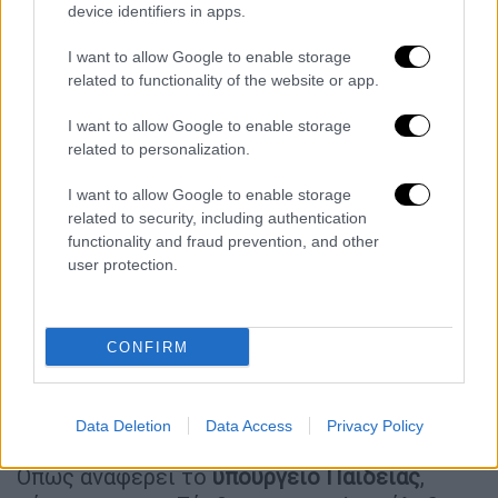
device identifiers in apps.
αυτοεκτίμησης.
I want to allow Google to enable storage
3. Ενίσχυση παρατηρητικότητας, υπομονής
related to functionality of the website or app.
και δεξιοτήτων επίλυσης προβλημάτων.
I want to allow Google to enable storage
4. Προώθηση ομαδικού πνεύματος και
related to personalization.
επικοινωνίας, δημιουργώντας ευκαιρίες για
I want to allow Google to enable storage
νέες εμπειρίες.
related to security, including authentication
functionality and fraud prevention, and other
5. Συγκέντρωση και απομάκρυνση από
user protection.
ψηφιακές συσκευές, όπως κινητά και tablets.
6. Κατανόηση της αξίας διατήρησης της
πολιτιστικής κληρονομιάς μέσω βιωματικής
CONFIRM
μάθησης.
Άυλη Πολιτιστική Κληρονομιά
Data Deletion
Data Access
Privacy Policy
Όπως αναφέρει το
υπουργείο Παιδείας
,