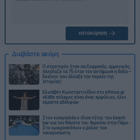
καταχώρηση
Διαβάστε ακόμη
O στρατηγός ήταν σχιζοφρενής, εμμονικός,
πλησίαζε τα 75 όταν τον αντάμωσε η δόξα –
Εκείνος που άλλαξε την πορεία της
Ιστορίας!
Ελισάβετ Κωνσταντινίδου στο ethnos.gr:
«Κάθε πόλεμος είναι ένας εμφύλιος, όλοι
είμαστε αδέλφια»
Στον εισαγγελέα ο ιδιοκτήτης του beach
bar για τον θάνατο του 4χρονου στην Πάρο -
Στο «μικροσκόπιο» ο ρόλος του
ναυαγοσώστη