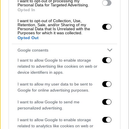
I want to opt-out of processing my
Τι θα προσφέρει στους μαθητές:
Personal Data for Targeted Advertising.
Opted In
Το πρόγραμμα επιδιώκει να ενισχύσει τη
συστηματική εκμάθηση παραδοσιακών
I want to opt-out of Collection, Use,
Retention, Sale, and/or Sharing of my
τεχνών και να δημιουργήσει συνθήκες που
Personal Data that Is Unrelated with the
Purposes for which it was collected.
συνδυάζουν τη θεωρία με την
πρακτική
Opted Out
εξάσκηση
, προάγοντας παράλληλα τη
Google consents
δημιουργικότητα και την πολιτιστική
συνείδηση των μαθητών.
I want to allow Google to enable storage
related to advertising like cookies on web or
Και θα προσφέρει σύμφωνα με το
device identifiers in apps.
υπουργείο:
I want to allow my user data to be sent to
Google for online advertising purposes.
1. Ανάπτυξη δημιουργικότητας και
φαντασίας, μέσω πρακτικής εξάσκησης σε
I want to allow Google to send me
υφαντική, κέντημα, πλέξιμο και κεραμική.
personalized advertising.
2. Καλλιέργεια συναισθηματικής
I want to allow Google to enable storage
νοημοσύνης, αυτοπεποίθησης και
related to analytics like cookies on web or