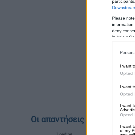
participants
Downstream 
Please note
information 
deny consent
in below Go
Persona
I want t
Opted 
I want t
Opted 
I want 
Advertis
Opted 
Οι απαντήσεις στα Αρχαία
I want t
of my P
was col