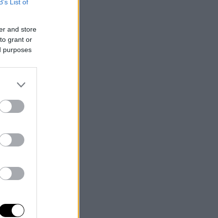
B’s List of
er and store
to grant or
ed purposes