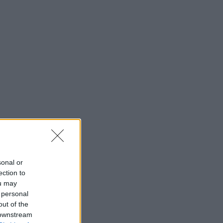
sonal or
ection to
ou may
 personal
out of the
 downstream