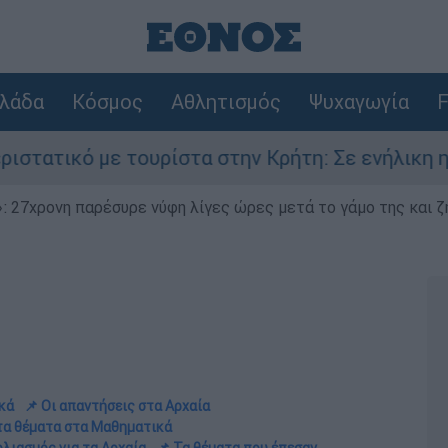
λάδα
Κόσμος
Αθλητισμός
Ψυχαγωγία
F
τουρίστα στην Κρήτη: Σε ενήλικη η πρόταση για
 27χρονη παρέσυρε νύφη λίγες ώρες μετά το γάμο της και ζη
κά
📌 Οι απαντήσεις στα Αρχαία
 τα θέματα στα Μαθηματικά