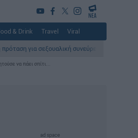
ood & Drink
Travel
Viral
 σεξουαλική συνεύρεση
Σορός σε προχωρη
τούσε να πάει σπίτι...