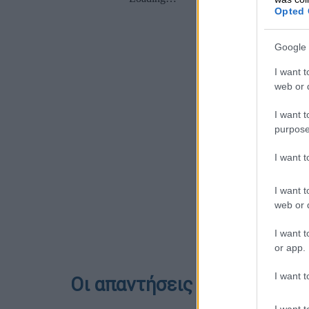
Opted 
Google 
I want t
web or d
I want t
purpose
I want 
I want t
web or d
I want t
or app.
I want t
Οι απαντήσεις στη Βιολογία
I want t