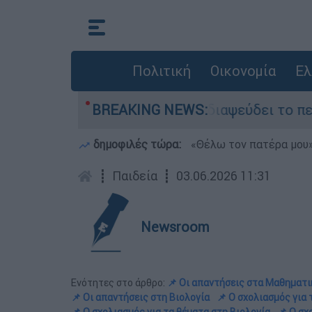
Πολιτική
Οικονομία
Ελ
fin
Η ΕΛΑΣ διαψεύδει το περιστατικό με 
BREAKING NEWS:
δημοφιλές τώρα:
«Θέλω τον πατέρα μου»:
┋
Παιδεία
┋
03.06.2026 11:31
Newsroom
Ενότητες στο άρθρο:
📌 Οι απαντήσεις στα Μαθηματι
📌 Οι απαντήσεις στη Βιολογία
📌 Ο σχολιασμός για