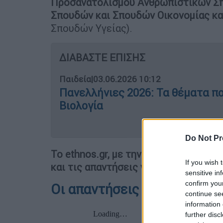
Προσανατολισμού Ανθρωπιστικών Σπο
Σπουδών και Σπουδών Οικονομίας και
Σπουδών Υγείας).
ΔΙΑΒΑΣΤΕ ΕΠΙΣΗΣ
Παιδεία
|
03.06.2026 10:12
Πανελλήνιες 2026: Τα θέματα π
Βιολογία
Do Not Pr
Το ethnos.gr, με την εγκυρότητα του
If you wish 
και τις απαντήσεις για όλα τα εξετ
sensitive in
confirm you
Οι απαντήσεις στα Μαθημα
continue se
information 
further disc