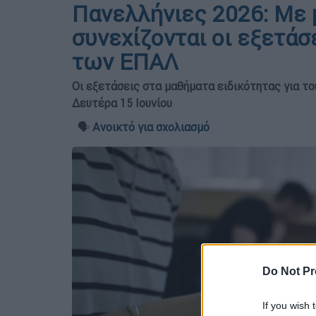
Πανελλήνιες 2026: Με 
συνεχίζονται οι εξετάσ
των ΕΠΑΛ
Οι εξετάσεις στα μαθήματα ειδικότητας για τ
Δευτέρα 15 Ιουνίου
🗣️
Ανοικτό για σχολιασμό
Do Not Pr
If you wish 