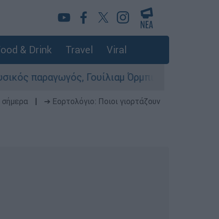
ood & Drink
Travel
Viral
ραγωγός, Γουίλιαμ Όρμπιτ - Η καθοριστική συμβ
 σήμερα
|
➔ Εορτολόγιο: Ποιοι γιορτάζουν