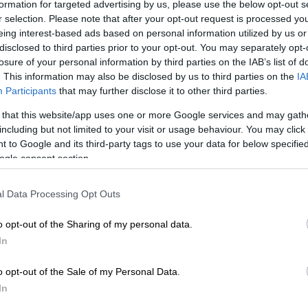
formation for targeted advertising by us, please use the below opt-out s
r selection. Please note that after your opt-out request is processed y
eing interest-based ads based on personal information utilized by us or
disclosed to third parties prior to your opt-out. You may separately opt-
losure of your personal information by third parties on the IAB’s list of
. This information may also be disclosed by us to third parties on the
IA
Participants
that may further disclose it to other third parties.
 that this website/app uses one or more Google services and may gath
including but not limited to your visit or usage behaviour. You may click 
 to Google and its third-party tags to use your data for below specifi
ogle consent section.
l Data Processing Opt Outs
 το ΕΘΝΟΣ στη Google
o opt-out of the Sharing of my personal data.
In
τις
Πανελλαδικές Εξετάσεις
οι υποψήφιοι
α ειδικότητας.
o opt-out of the Sale of my Personal Data.
In
ξεταστούν σήμερα είναι: