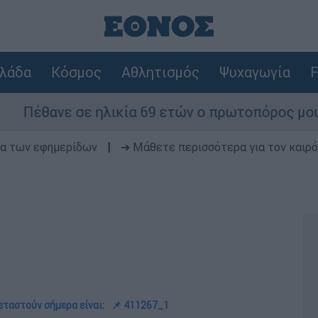
λάδα
Κόσμος
Αθλητισμός
Ψυχαγωγία
F
νε σε ηλικία 69 ετών ο πρωτοπόρος μουσικός πα
δα των εφημερίδων
|
➔ Μάθετε περισσότερα για τον καιρό
εταστούν σήμερα είναι:
📌 411267_1