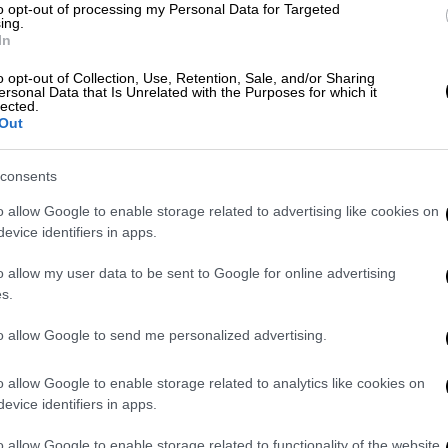
to opt-out of processing my Personal Data for Targeted
ing.
In
o opt-out of Collection, Use, Retention, Sale, and/or Sharing
ersonal Data that Is Unrelated with the Purposes for which it
lected.
εια σήμερα - Ποια μαθήματα
Out
consents
o allow Google to enable storage related to advertising like cookies on
είναι τα θέματα που έπεσαν σήμερα
evice identifiers in apps.
o allow my user data to be sent to Google for online advertising
s.
νές Εσωτερικής Καύσης ΙΙ (ΜΕΚ ΙΙ) και
to allow Google to send me personalized advertising.
o allow Google to enable storage related to analytics like cookies on
ζουν στις 8:30
και οι υποψήφιοι θα πρέπει
evice identifiers in apps.
έτασης μέχρι τις 8:00.
o allow Google to enable storage related to functionality of the website