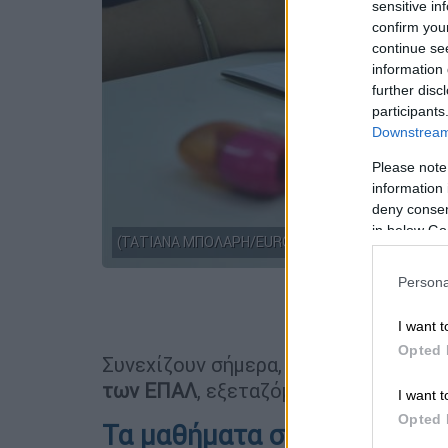
sensitive in
confirm you
continue se
information 
further disc
participants
Downstream 
Please note
information 
deny consent
in below Go
(ΤΑΤΙΑΝΑ ΜΠΟΛΑΡΗ/EUROKINISSI)
Persona
Προσθέστε
I want t
Opted 
Συνεχίζουν σήμερα, Σάββατο (13/6), 
των ΕΠΑΛ
, εξεταζόμενοι σε μαθήματ
I want t
Opted 
Τα μαθήματα στα οποία θα ε