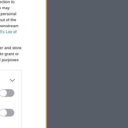
ection to
ou may
 personal
out of the
 downstream
B’s List of
er and store
to grant or
ed purposes