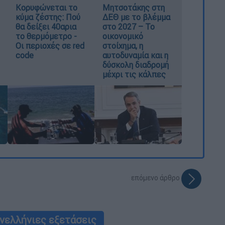
Κορυφώνεται το
Μητσοτάκης στη
κύμα ζέστης: Πού
ΔΕΘ με το βλέμμα
θα δείξει 40αρια
στο 2027 – Το
το θερμόμετρο -
οικονομικό
Οι περιοχές σε red
στοίχημα, η
code
αυτοδυναμία και η
δύσκολη διαδρομή
μέχρι τις κάλπες
επόμενο άρθρο
νελλήνιες εξετάσεις