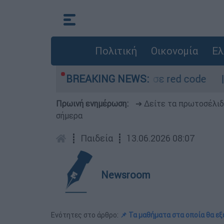
Πολιτική
Οικονομία
Ελ
ρμόμετρο - Οι περιοχές σε red code
BREAKING NEWS:
Πέθα
Πρωινή ενημέρωση:
➔ Δείτε τα πρωτοσέλι
σήμερα
┋
Παιδεία
┋
13.06.2026 08:07
Newsroom
Ενότητες στο άρθρο:
📌 Τα μαθήματα στα οποία θα εξ