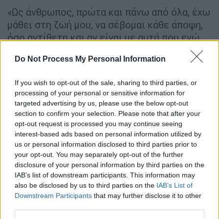
«Ως άνθρωπος, πρώτα και πάνω από όλα, έχω
μάθει στη ζωή μου, να σέβομαι κάθε άποψη,
όσο αντίθετη και αν είναι με αυτά που εγώ
υποστηρίζω και για τα οποία πάντα μάχομαι
Do Not Process My Personal Information
και πολιτεύτομαι είτε εντός, είτε εκτός
Κοινοβουλίου.
If you wish to opt-out of the sale, sharing to third parties, or
processing of your personal or sensitive information for
Η πρωτοφανής, όμως, στοχοποίηση της
targeted advertising by us, please use the below opt-out
οικογένειας μου, συνοδεία μάλιστα
section to confirm your selection. Please note that after your
φωτογραφίας απο το μαιευτήριο, είναι ένα
opt-out request is processed you may continue seeing
όριο που ξεπερνά κατά πολύ τα ανεκτά όρια
interest-based ads based on personal information utilized by
us or personal information disclosed to third parties prior to
της πολιτικής αντιπαράθεσης.
your opt-out. You may separately opt-out of the further
disclosure of your personal information by third parties on the
Πόσο μάλλον, όταν το περιστατικό που
IAB’s list of downstream participants. This information may
περιγράφει ο
Αρχιμανδρίτης
Σεραφείμ, είναι
also be disclosed by us to third parties on the
IAB’s List of
μόνο στην φαντασία του, αφού απο την
Downstream Participants
that may further disclose it to other
εκδήλωση για την κοπή της πίτας των
third parties.
Αρκάδων αποχώρησα, για να πάω σε άλλη