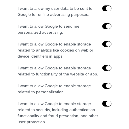
επίθεση που εξαπέλυσε ο Αρχιμανδρίτης
I want to allow my user data to be sent to
στην οικογένεια μου.
Google for online advertising purposes.
Παράλληλα, εύχομαι να είμαι το μοναδικό
I want to allow Google to send me
personalized advertising.
θύμα - εκπρόσωπος του
Κοινοβουλίου
απέναντι σε τέτοιες μισαλλόδοξες
I want to allow Google to enable storage
συμπεριφορές.
related to analytics like cookies on web or
device identifiers in apps.
Τέλος, η Νάντια και εγώ νιώθουμε την
ανάγκη, να σας ευχαριστήσουμε για όλη την
I want to allow Google to enable storage
related to functionality of the website or app.
έμπρακτη στήριξη προς τα πρόσωπα μας και
την οικογένεια μας.»
I want to allow Google to enable storage
related to personalization.
I want to allow Google to enable storage
related to security, including authentication
functionality and fraud prevention, and other
user protection.