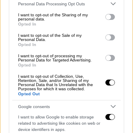
Please note that this website/app uses one or more Google
Personal Data Processing Opt Outs
κοινωνική υποχρέωση, δεν με πλησίασε ποτέ
services and may gather and store information including but
κανένας ιερέας, να μου πει το οτιδήποτε και
not limited to your visit or usage behaviour. You may click to
I want to opt-out of the Sharing of my
personal data.
grant or deny consent to Google and its third-party tags to
το κλίμα με τους πάντα φιλόξενους Αρκάδες
Opted In
use your data for below specified purposes in below Google
ήταν κάτι παραπάνω απο εξαιρετικό, κάτι
consent section.
I want to opt-out of the Sale of my
που μπορούν να επιβεβαιώσουν
Personal Data.
εκατοντάδες που ήταν παρόντες.
Opted In
I want to opt-out of processing my
Στο αξιακό μου σύστημα δεν χωρούν
Personal Data for Targeted Advertising.
αποκλεισμοί, ούτε εκείνων που πρέπει να
Opted In
αναγνωριστούν από την Πολιτεία τα
I want to opt-out of Collection, Use,
δικαιώματα τους, ούτε εκείνων που θέλουν
Retention, Sale, and/or Sharing of my
Personal Data that Is Unrelated with the
να συμμετέχουν στην Εκκλησία μας, που σε
Purposes for which it was collected.
Opted Out
κάθε περίπτωση είναι πυλώνας της
κοινωνικής ιστορίας και συνοχής στη χώρα.
Google consents
Για αυτό και θέλω να ευχαριστήσω τον
I want to allow Google to enable storage
related to advertising like cookies on web or
Πρόεδρο και την παράταξη για την
device identifiers in apps.
ανακοίνωση, απέναντι στην αδιανόητη