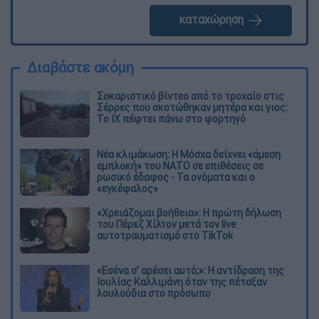
καταχώρηση
Διαβάστε ακόμη
Σοκαριστικό βίντεο από το τροχαίο στις
Σέρρες που σκοτώθηκαν μητέρα και γιος:
Το ΙΧ πέφτει πάνω στο φορτηγό
Νέα κλιμάκωση: Η Μόσχα δείχνει «άμεση
εμπλοκή» του ΝΑΤΟ σε επιθέσεις σε
ρωσικό έδαφος - Τα ονόματα και ο
«εγκέφαλος»
«Χρειάζομαι βοήθεια»: Η πρώτη δήλωση
του Πέρεζ Χίλτον μετά τον live
αυτοτραυματισμό στο TikTok
«Εσένα σ’ αρέσει αυτό;»: Η αντίδραση της
Ιουλίας Καλλιμάνη όταν της πέταξαν
λουλούδια στο πρόσωπο