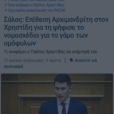
📌 Όσα ανέφερε ο Παύλος Χρηστίδης
📌 Οργισμένη ανακοίνωση του ΠΑΣΟΚ
Σάλος: Επίθεση Αρχιμανδρίτη στον
Χρηστίδη για τη ψήφισε το
νομοσχέδιο για το γάμο των
ομόφυλων
Τι αναφέρει ο Παύλος Χρηστίδης σε ανάρτησή του
🕛 χρόνος ανάγνωσης: 3 λεπτά ┋ 🗣️
Ανοικτό για
σχολιασμό