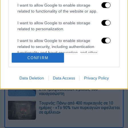
καταχώρηση
I want to allow Google to enable storage
related to functionality of the website or app.
Διαβάστε ακόμη
I want to allow Google to enable storage
related to personalization.
O στρατηγός ήταν σχιζοφρενής, εμμονικός,
πλησίαζε τα 75 όταν τον αντάμωσε η δόξα –
I want to allow Google to enable storage
Εκείνος που άλλαξε την πορεία της
Ιστορίας!
related to security, including authentication
functionality and fraud prevention, and other
Ελισάβετ Κωνσταντινίδου στο ethnos.gr:
CONFIRM
user protection.
«Κάθε πόλεμος είναι ένας εμφύλιος, όλοι
είμαστε αδέλφια»
Data Deletion
Data Access
Privacy Policy
Στον εισαγγελέα ο ιδιοκτήτης του beach
bar για τον θάνατο του 4χρονου στην Πάρο -
Στο «μικροσκόπιο» ο ρόλος του
ναυαγοσώστη
Τουρνάς: Πάνω από 400 πυρκαγιές σε 10
ημέρες - «Το 90% των πυρκαγιών οφείλεται
σε αμέλεια»