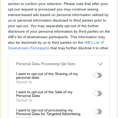
section to confirm your selection. Please note that after your
opt-out request is processed you may continue seeing
Προσθέστε το ΕΘΝΟΣ στη Google
interest-based ads based on personal information utilized by
us or personal information disclosed to third parties prior to
Ο
Χάρης Δούκας
και ο
Παύλος Χρηστίδης
your opt-out. You may separately opt-out of the further
disclosure of your personal information by third parties on the
παρακολούθησαν την
Παρασκευή
το βράδυ
IAB’s list of downstream participants. This information may
την παράσταση
Ικέτιδες
στο κατάμεστο
also be disclosed by us to third parties on the
IAB’s List of
θέατρο της
Επιδαύρου
.
Downstream Participants
that may further disclose it to other
third parties.
ΔΙΑΒΑΣΤΕ ΕΠΙΣΗΣ
Please note that this website/app uses one or more Google
Personal Data Processing Opt Outs
services and may gather and store information including but
Πολιτική
|
23.08.2024 20:40
not limited to your visit or usage behaviour. You may click to
I want to opt-out of the Sharing of my
personal data.
ΣΥΡΙΖΑ: Aπάντηση των «87» στον
grant or deny consent to Google and its third-party tags to
Opted In
use your data for below specified purposes in below Google
Κασσελάκη - «Τρέφεται με το να
consent section.
I want to opt-out of the Sale of my
κατασκευάζει εσωτερικούς εχθρούς»
Personal Data.
Opted In
I want to opt-out of processing my
Personal Data for Targeted Advertising.