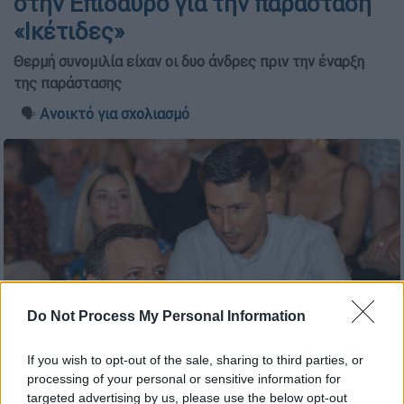
στην Επίδαυρο για την παράσταση
«Ικέτιδες»
Θερμή συνομιλία είχαν οι δυο άνδρες πριν την έναρξη
της παράστασης
🗣️
Ανοικτό για σχολιασμό
Do Not Process My Personal Information
If you wish to opt-out of the sale, sharing to third parties, or
processing of your personal or sensitive information for
Δούκας και Χρηστίδης στην Επίδαυρο
targeted advertising by us, please use the below opt-out