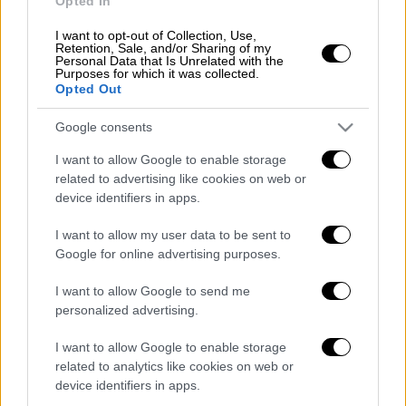
Opted In
Ο
Χάρης Δούκας
συνοδευόταν από την
αρραβωνιαστικιά το
υ Γεωργία Πολυτάνο
υ
I want to opt-out of Collection, Use,
Retention, Sale, and/or Sharing of my
και ο
Παύλος Χρηστίδης
από τη σύζυγό του.
Personal Data that Is Unrelated with the
Ο φωτογραφικός φακός τους κατέγραψε να
Purposes for which it was collected.
Opted Out
έχουν μια θερμή συνομιλία πριν την έναρξη
της παράστασης.
Google consents
I want to allow Google to enable storage
related to advertising like cookies on web or
device identifiers in apps.
Τα σχολιά σας δημοσιεύονται άμεσα με δική σας ευθύνη. Το
ΕΘΝΟΣ θα παρεμβαίνει και τα προσβλητικά σχόλια θα
διαγράφονται
I want to allow my user data to be sent to
Google for online advertising purposes.
I want to allow Google to send me
personalized advertising.
I want to allow Google to enable storage
related to analytics like cookies on web or
device identifiers in apps.