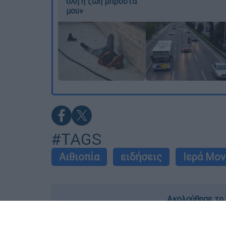
όλη η ζωή μπροστά
μου»
#TAGS
Αιθιοπία
ειδήσεις
Ιερά Μον
Ακολούθησε το 
Live όλες οι εξελίξεις λεπτό προς