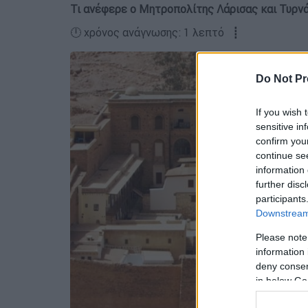
Τι ανέφερε ο Μητροπολίτης Λάρισας και Τυρν
🕛 χρόνος ανάγνωσης: 1 λεπτό ┋
Do Not Pr
If you wish 
sensitive in
confirm you
continue se
information 
further disc
participants
Downstream 
Please note
information 
deny consent
in below Go