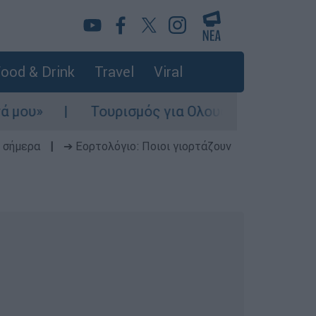
ood & Drink
Travel
Viral
υ»
Τουρισμός για Ολους 2026-2027: Τα SO
 σήμερα
|
➔ Εορτολόγιο: Ποιοι γιορτάζουν