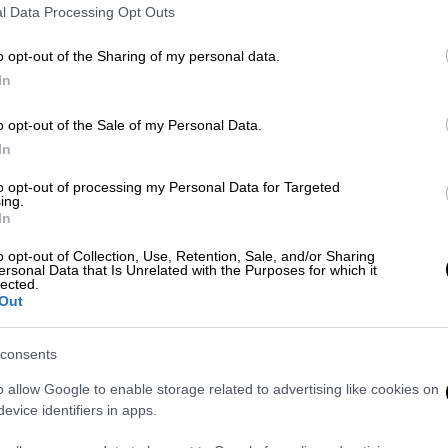
l Data Processing Opt Outs
o opt-out of the Sharing of my personal data.
In
o opt-out of the Sale of my Personal Data.
In
 το ΕΘΝΟΣ στη Google
to opt-out of processing my Personal Data for Targeted
ing.
In
νης
Μονής
,
άκουσα τον
Μητροπολίτη
προάλλες σε συνέντευξή του να δίνει μια
o opt-out of Collection, Use, Retention, Sale, and/or Sharing
ersonal Data that Is Unrelated with the Purposes for which it
ας που έχει το ιδιοκτησιακό ζήτημα.
lected.
Out
consents
o allow Google to enable storage related to advertising like cookies on
ρωσε επιστάτρια Γυμνασίου
evice identifiers in apps.