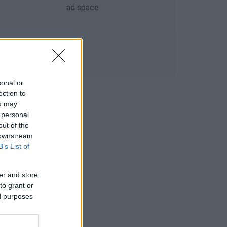
sonal or
ection to
ou may
 personal
out of the
 downstream
B’s List of
er and store
to grant or
ed purposes