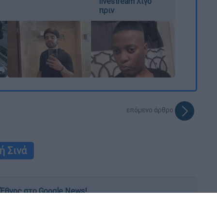
livestream λίγο
πριν
επόμενο άρθρο
ή Σινά
Έθνος στο Google News!
 λεπτό, με την υπογραφή του www.ethnos.gr