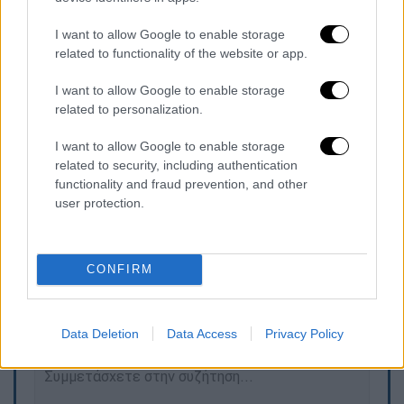
Αυτοδύναμη ΝΔ...
#AntonisSamaras
I want to allow Google to enable storage
#ekloges
#εγωπουκολλαω
related to functionality of the website or app.
#εδεσσαικος
#Μητσοτάκης
I want to allow Google to enable storage
#δημοσκοπησεις
related to personalization.
pic.twitter.com/3ZMWDEDsks
I want to allow Google to enable storage
— Σαμαράς Αντώνης
related to security, including authentication
(@samaras_antonis)
July 5, 2026
functionality and fraud prevention, and other
user protection.
Τα σχολιά σας δημοσιεύονται άμεσα με δική σας ευθύνη. Το
CONFIRM
ΕΘΝΟΣ θα παρεμβαίνει και τα προσβλητικά σχόλια θα
διαγράφονται
Data Deletion
Data Access
Privacy Policy