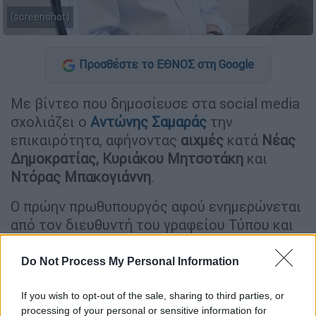
(screenshot)
Προσθέστε το ΕΘΝΟΣ στη Google
Με βίντεο που δημοσίευσε στα social media
σχολιάζει ο
Αντώνης Σαμαράς
την
επικαιρότητα, αφήνοντας
αιχμές
κατά
Νέας
Δημοκρατίας, Κυριάκου Μητσοτάκη
και
Ντόρας Μπακογιάννη
.
Ο πρώην πρωθυπουργός αφού ενημερώνεται
από τον διευθυντή του γραφείου Τύπου και
Επικοινωνίας του Νίκο Τσιούτσια, απαντά
εξαπολύοντας πυρά.
Do Not Process My Personal Information
If you wish to opt-out of the sale, sharing to third parties, or
ΔΙΑΒΑΣΤΕ ΕΠΙΣΗΣ
processing of your personal or sensitive information for