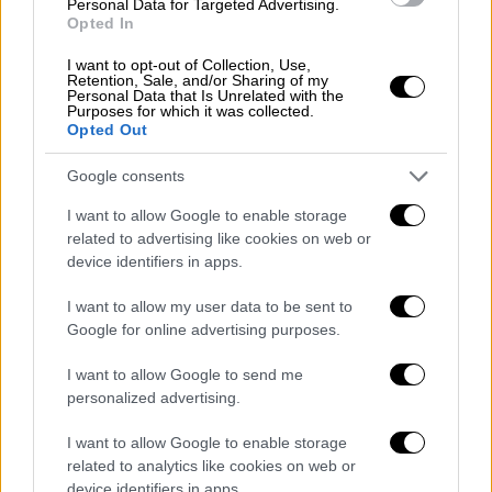
Personal Data for Targeted Advertising.
Opted In
I want to opt-out of Collection, Use,
Retention, Sale, and/or Sharing of my
video
Personal Data that Is Unrelated with the
Purposes for which it was collected.
Opted Out
Google consents
I want to allow Google to enable storage
Αναφορικά με τις
δημοσκοπήσεις
και τους
related to advertising like cookies on web or
ισχυρισμούς στελεχών της ΝΔ ότι ο
device identifiers in apps.
Αντώνης Σαμαράς είναι εμπόδιο για την
I want to allow my user data to be sent to
αυτοδυναμία, λέει: «
Η αυτοδυναμία θέλει
Google for online advertising purposes.
37%
. Εγώ τους έλεγα να κάνουν δέκα
πράγματα και αυτοί έκαναν τα αντίθετα».
I want to allow Google to send me
personalized advertising.
Για τη δε διαγραφή του από τη ΝΔ, κατηγορεί
I want to allow Google to enable storage
την ηγεσία για «
επιχειρήματα προέδρου
related to analytics like cookies on web or
Εδεσσαϊκού
».
device identifiers in apps.