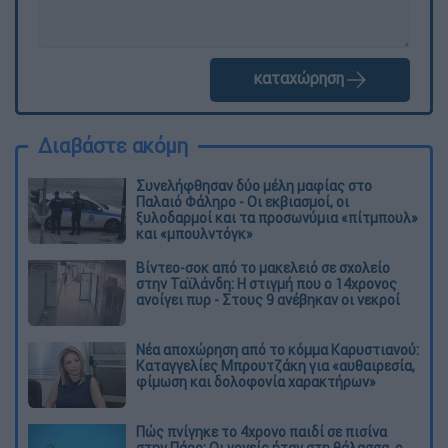
καταχώρηση
Διαβάστε ακόμη
Συνελήφθησαν δύο μέλη μαφίας στο
Παλαιό Φάληρο - Οι εκβιασμοί, οι
ξυλοδαρμοί και τα προσωνύμια «πίτμπουλ»
και «μπουλντόγκ»
Βίντεο-σοκ από το μακελειό σε σχολείο
στην Ταϊλάνδη: Η στιγμή που ο 14χρονος
ανοίγει πυρ - Στους 9 ανέβηκαν οι νεκροί
Νέα αποχώρηση από το κόμμα Καρυστιανού:
Καταγγελίες Μπρουτζάκη για «αυθαιρεσία,
φίμωση και δολοφονία χαρακτήρων»
Πώς πνίγηκε το 4χρονο παιδί σε πισίνα
στην Πάρο: Οι γονείς ήταν στη θάλασσα, ο