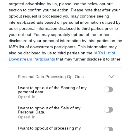
targeted advertising by us, please use the below opt-out
Πολιτική
|
05.07.2026 10:12
section to confirm your selection. Please note that after your
Μητσοτάκης για εμπρηστικές
opt-out request is processed you may continue seeing
επιθέσεις: Ο τοξικός λόγος στρώνει
interest-based ads based on personal information utilized by
us or personal information disclosed to third parties prior to
το χαλί σε αυτούς που θέλουν να
your opt-out. You may separately opt-out of the further
εγκληματήσουν
disclosure of your personal information by third parties on the
IAB’s list of downstream participants. This information may
also be disclosed by us to third parties on the
IAB’s List of
Downstream Participants
that may further disclose it to other
third parties.
«
Ας τα βρει πρώτα με τον αδερφό της
» λέει
για την
Ντόρα Μπακογιάννη
η οποία
Please note that this website/app uses one or more Google
Personal Data Processing Opt Outs
πρόσφατα έστρεψε τα βέλη της στον
services and may gather and store information including but
not limited to your visit or usage behaviour. You may click to
I want to opt-out of the Sharing of my
Αντώνη Σαμαρά. «Ξέρεις πόσα χρόνια έχουν
personal data.
grant or deny consent to Google and its third-party tags to
περάσει από τότε που έχασε την αρχηγία από
Opted In
use your data for below specified purposes in below Google
εμένα;
Δεν έχει συνέλθει ακόμα
».
consent section.
I want to opt-out of the Sale of my
Personal Data.
Opted In
I want to opt-out of processing my