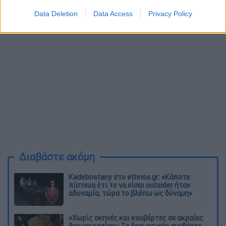
Μάλτα 5
Data Deletion
Data Access
Privacy Policy
Διαβάστε ακόμη
Kadebostany στο ethnos.gr: «Κάποτε
πίστευα ότι το να είσαι outsider ήταν
αδυναμία, τώρα το βλέπω ως δύναμη»
«Χωρίς σκηνές και κουβέρτες σε ακραίες