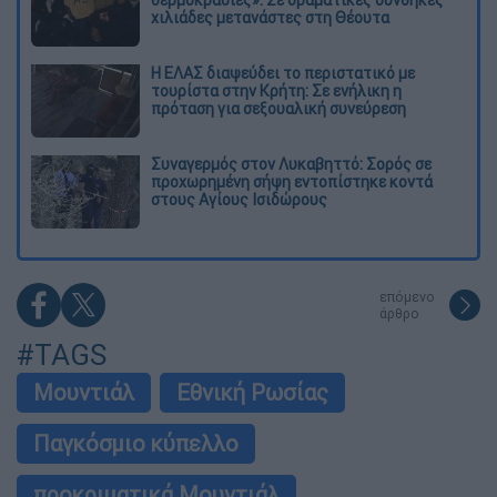
θερμοκρασίες»: Σε δραματικές συνθήκες
χιλιάδες μετανάστες στη Θέουτα
Η ΕΛΑΣ διαψεύδει το περιστατικό με
τουρίστα στην Κρήτη: Σε ενήλικη η
πρόταση για σεξουαλική συνεύρεση
Συναγερμός στον Λυκαβηττό: Σορός σε
προχωρημένη σήψη εντοπίστηκε κοντά
στους Αγίους Ισιδώρους
επόμενο
άρθρο
#TAGS
Μουντιάλ
Εθνική Ρωσίας
Παγκόσμιο κύπελλο
προκριματικά Μουντιάλ