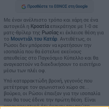
Προσθέστε το ΕΘΝΟΣ στη Google
Με έναν ανέλπιστο τρόπο και χάρη σε ένα
αυτογκόλ η
Κροατία
επικράτησε με 1-0 σε
ματς-θρίλερ της
Ρωσίας
κι έκλεισε θέση για
το
Μουντιάλ του Κατάρ
. Αντιθέτως, οι
Ρώσοι δεν μπόρεσαν να κρατήσουν την
ισοπαλία που θα έστελνε εκείνους
απευθείας στο Παγκόσμιο Κύπελλο και θα
αναγκαστούν να διεκδικήσουν το εισιτήριο
μέσω των πλέι οφ.
Υπό καταρρακτώδη βροχή, γεγονός που
μετέτρεψε τον αγωνιστικό χώρο σε...
βούρκο, οι Ρώσοι έπαιξαν για την ισοπαλία
που θα τους έδινε την πρώτη θέση. Είναι
χαρακτηριστικό ότι έκαναν την πρώτη