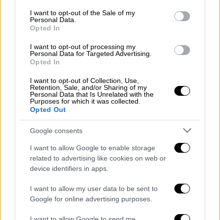
consent section.
I want to opt-out of the Sale of my
Στο μεταξύ, η Κύπρος ολοκλήρωσε τις
Personal Data.
Opted In
υποχρεώσεις της στα προκριματικά του
Μουντιάλ με άλλη μια ήττα καθώς έχασε 2-1
I want to opt-out of processing my
Personal Data for Targeted Advertising.
στη Λιουμπλιάνα από τη Σλοβενία, με τον
Opted In
Ζάιτς στο 48΄ και τον Γκνέζντα Τσέριν στο
I want to opt-out of Collection, Use,
84΄ να πετυχαίνουν τα γκολ των νικητών,
Retention, Sale, and/or Sharing of my
Personal Data that Is Unrelated with the
προτού μειώσει στο 89' ο Κακουλή. Η ομάδα
Purposes for which it was collected.
του Νίκου Κωστένογλου απέφυγε πάντως
Opted Out
την τελευταία θέση του 8ου ομίλου, καθώς η
Google consents
ισόβαθμη Μάλτα γνώρισε τη συντριβή με 6-0
από τη Σλοβακία (χατ-τρικ ο Οντρέι
I want to allow Google to enable storage
related to advertising like cookies on web or
Ντούντα) και έμεινε τελευταία, λόγω
device identifiers in apps.
χειρότερης διαφοράς τερμάτων.
I want to allow my user data to be sent to
Google for online advertising purposes.
I want to allow Google to send me