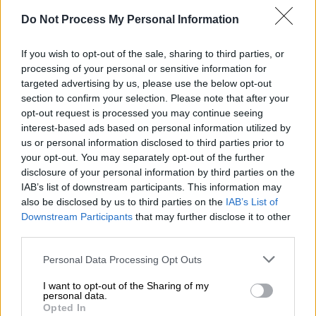
τελική τους προσπάθεια στο 74΄, κι ενώ οι
Do Not Process My Personal Information
γηπεδούχοι μετρούσαν ως εκείνη τη στιγμή
17 (!), χωρίς όμως να καταφέρουν να βρουν
If you wish to opt-out of the sale, sharing to third parties, or
δίχτυα. Τελικά η λύτρωση για τους Κροάτες
processing of your personal or sensitive information for
ήρθε από ρωσικό πόδι! Ο Κουντριάσοφ στο
targeted advertising by us, please use the below opt-out
section to confirm your selection. Please note that after your
81' στην προσπάθειά του να απομακρύνει μια
opt-out request is processed you may continue seeing
σέντρα του Σόσα, έστειλε την μπάλα στο
interest-based ads based on personal information utilized by
τέρμα της ομάδας του.
us or personal information disclosed to third parties prior to
your opt-out. You may separately opt-out of the further
disclosure of your personal information by third parties on the
IAB’s list of downstream participants. This information may
also be disclosed by us to third parties on the
IAB’s List of
Downstream Participants
that may further disclose it to other
third parties.
Please note that this website/app uses one or more Google
Personal Data Processing Opt Outs
services and may gather and store information including but
not limited to your visit or usage behaviour. You may click to
I want to opt-out of the Sharing of my
personal data.
grant or deny consent to Google and its third-party tags to
Opted In
use your data for below specified purposes in below Google