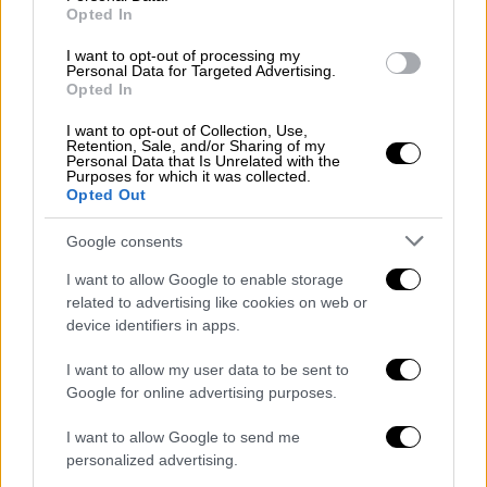
ιατρικού μου φακέλου
Opted In
I want to opt-out of processing my
Αθλητισμός
|
06.01.2022 16:58
Personal Data for Targeted Advertising.
Opted In
Υπό περιορισμό σε ξενοδοχείο ο
Τζόκοβιτς μέχρι τη Δευτέρα –
I want to opt-out of Collection, Use,
Retention, Sale, and/or Sharing of my
Έστειλε φιλιά σε θαυμαστές
Personal Data that Is Unrelated with the
Purposes for which it was collected.
Opted Out
Αθλητισμός
|
06.01.2022 11:30
Ξεκάθαρος Ναδάλ για υπόθεση
Google consents
Τζόκοβιτς: Nα εμβολιαστούμε για να
I want to allow Google to enable storage
τελειώνουμε με τον κορονοϊό - Το
related to advertising like cookies on web or
χρονικό της απέλασης
device identifiers in apps.
I want to allow my user data to be sent to
Κόσμος
|
06.01.2022 19:25
Google for online advertising purposes.
Συγκέντρωση διαμαρτυρίας στο
I want to allow Google to send me
Βελιγράδι - Έντονες οι αντιδράσεις
personalized advertising.
στη Σερβία για την απέλαση