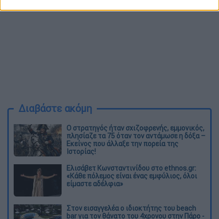
Διαβάστε ακόμη
O στρατηγός ήταν σχιζοφρενής, εμμονικός,
πλησίαζε τα 75 όταν τον αντάμωσε η δόξα –
Εκείνος που άλλαξε την πορεία της
Ιστορίας!
Ελισάβετ Κωνσταντινίδου στο ethnos.gr:
«Κάθε πόλεμος είναι ένας εμφύλιος, όλοι
είμαστε αδέλφια»
Στον εισαγγελέα ο ιδιοκτήτης του beach
bar για τον θάνατο του 4χρονου στην Πάρο -