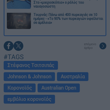
Στο «μικροσκόπιο» ο ρόλος του
ναυαγοσώστη
Τουρνάς: Πάνω από 400 πυρκαγιές σε 10
ημέρες - «Το 90% των πυρκαγιών οφείλεται
σε αμέλεια»
επόμενο
άρθρο
#TAGS
Στέφανος Τσιτσιπάς
Johnson & Johnson
Αυστραλία
Κορονοϊός
Australian Open
εμβόλιο κορονοϊός