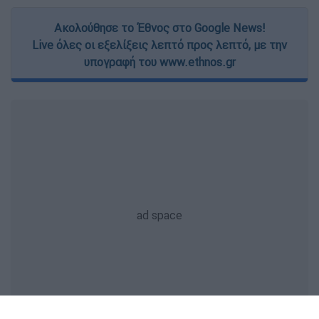
Ακολούθησε το Έθνος στο Google News!
Live όλες οι εξελίξεις λεπτό προς λεπτό, με την
υπογραφή του www.ethnos.gr