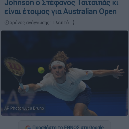
Johnson o Στέφανος Τσιτσιπάς κι
είναι έτοιμος για Australian Open
🕛 χρόνος ανάγνωσης: 1 λεπτό ┋
AP Photo/Luca Bruno
Προσθέστε το ΕΘΝΟΣ στη Google