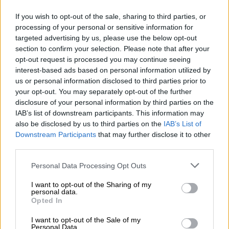
επανήλθε στο προσκήνιο μετά τον σάλο που
έχει προκληθεί με τον
Νόβακ Τζόκοβιτς
και
If you wish to opt-out of the sale, sharing to third parties, or
processing of your personal or sensitive information for
την απόρριψη της βίζας του για είσοδο στην
targeted advertising by us, please use the below opt-out
Αυστραλία καθότι δεν είναι εμβολιασμένος.
section to confirm your selection. Please note that after your
Ο Τσιτσιπάς βρίσκεται ήδη στην Αυστραλία
opt-out request is processed you may continue seeing
τις τελευταίες δύο εβδομάδες καθώς
interest-based ads based on personal information utilized by
us or personal information disclosed to third parties prior to
συμμετείχε στις αρχές του χρόνου στο
ATP
your opt-out. You may separately opt-out of the further
Cup
που πραγματοποιήθηκε στο Σίνδεϊ, ενώ
disclosure of your personal information by third parties on the
πλέον προετοιμάζεται για την πρεμιέρα του
IAB’s list of downstream participants. This information may
στο Australian Open που παραδοσιακά
also be disclosed by us to third parties on the
IAB’s List of
Downstream Participants
that may further disclose it to other
διεξάγεται στη Μελβούρνη.
third parties.
Please note that this website/app uses one or more Google
ΔΙΑΒΑΣΤΕ ΕΠΙΣΗΣ
Personal Data Processing Opt Outs
services and may gather and store information including but
not limited to your visit or usage behaviour. You may click to
I want to opt-out of the Sharing of my
Αθλητισμός
|
07.10.2021 11:25
personal data.
grant or deny consent to Google and its third-party tags to
Opted In
Στέφανος Τσιτσιπάς για εμβολιασμό:
use your data for below specified purposes in below Google
Δεν θα σας δώσω πληροφορίες του
consent section.
I want to opt-out of the Sale of my
Personal Data.