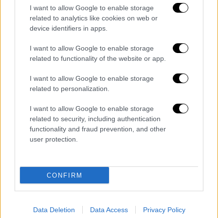
Τζόκοβιτς από την Αυστραλία
I want to allow Google to enable storage
related to analytics like cookies on web or
device identifiers in apps.
I want to allow Google to enable storage
Όπως αποκάλυψε ο ανταποκριτής της ΕΡΤ
related to functionality of the website or app.
στην Αυστραλία, Αλέκος Μάρκελος, ο οποίος
I want to allow Google to enable storage
επικαλέστηκε πηγές από το οικογενειακό
related to personalization.
περιβάλλον του παίκτη, ο Τσιτσιπάς έχει
εμβολιαστεί με το μονοδοσικό σκεύασμα
I want to allow Google to enable storage
της Johnson & Johnson, το οποίο άλλωστε
related to security, including authentication
functionality and fraud prevention, and other
έχουν κάνει και οι περισσότεροι Έλληνες
user protection.
αθλητές. Ως εκ τούτου δεν υπήρξε το
παραμικρό πρόβλημα κατά την είσοδό του σε
μια χώρα που δεν επιτρέπει ταξιδιώτες οι
CONFIRM
οποίοι δεν έχουν εμβολιαστεί.
Data Deletion
Data Access
Privacy Policy