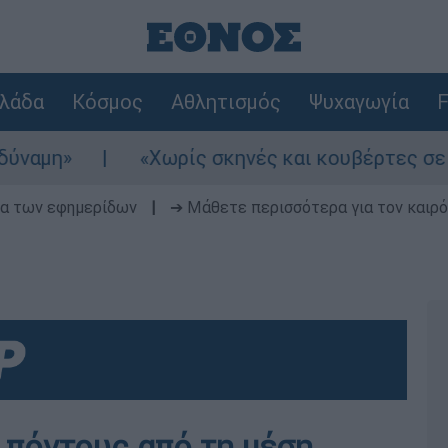
λάδα
Κόσμος
Αθλητισμός
Ψυχαγωγία
F
ωρίς σκηνές και κουβέρτες σε ακραίες θερμοκρα
δα των εφημερίδων
|
➔ Μάθετε περισσότερα για τον καιρό
 πόντους από τη μέση