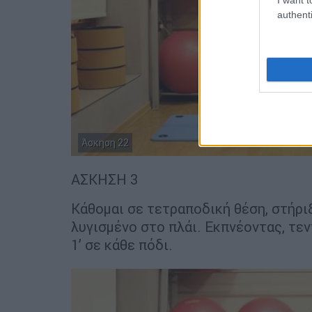
authenti
Άσκηση 22
ΑΣΚΗΣΗ 3
Κάθομαι σε τετραποδική θέση, στήρι
λυγισμένο στο πλάι. Εκπνέοντας, τε
1’ σε κάθε πόδι.