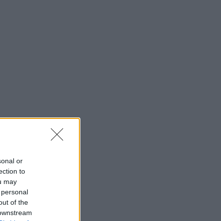
sonal or
ection to
ou may
 personal
out of the
 downstream