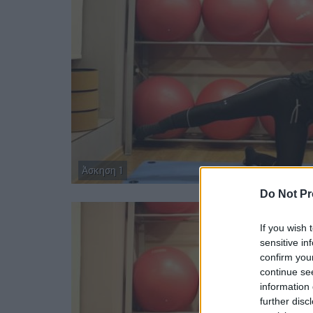
Άσκηση 1
Do Not Pr
If you wish 
sensitive in
confirm you
continue se
information 
further disc