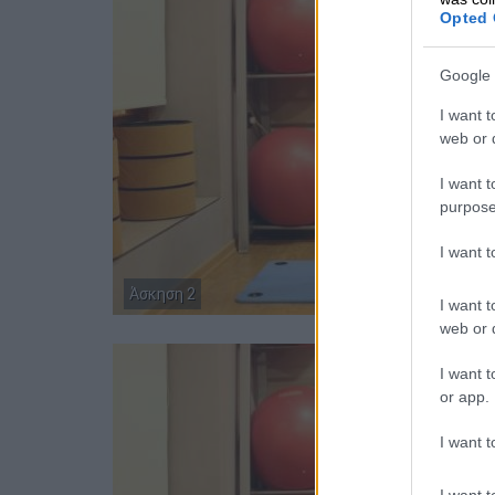
Opted 
Google 
I want t
web or d
I want t
purpose
I want 
Άσκηση 2
I want t
web or d
I want t
or app.
I want t
I want t