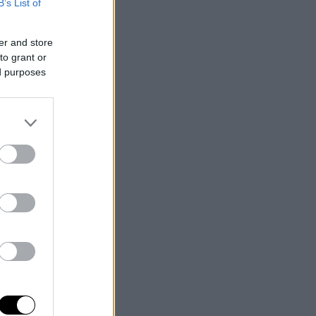
B’s List of
er and store
to grant or
ed purposes