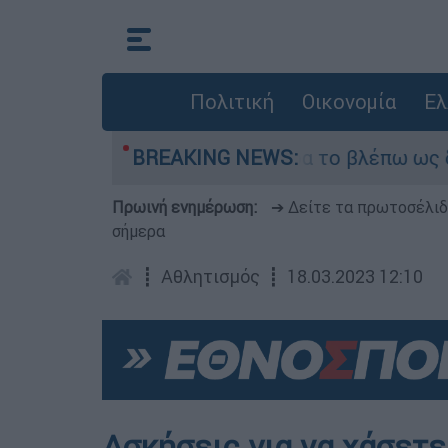
Πολιτική
Οικονομία
Ελ
αν αδυναμία, τώρα το βλέπω ως δύναμη»
BREAKING NEWS:
«Χ
Πρωινή ενημέρωση:
➔ Δείτε τα πρωτοσέλι
σήμερα
┋
Αθλητισμός
┋
18.03.2023 12:10
Ασκήσεις για να χάσετε