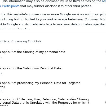
. This information may also be disclosed by us to third parties on the
IA
Participants
that may further disclose it to other third parties.
 that this website/app uses one or more Google services and may gath
including but not limited to your visit or usage behaviour. You may click 
 to Google and its third-party tags to use your data for below specifi
ogle consent section.
l Data Processing Opt Outs
o opt-out of the Sharing of my personal data.
In
ρια λυγισμένα πίσω από τον αυχένα. Με την
o opt-out of the Sale of my Personal Data.
σφίγγοντας καλά την κοιλιά. Επαναλαμβάνω
In
to opt-out of processing my Personal Data for Targeted
ing.
In
o opt-out of Collection, Use, Retention, Sale, and/or Sharing
ersonal Data that Is Unrelated with the Purposes for which it
lected.