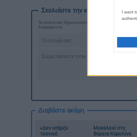
I want t
authenti
Τα σχολιά σας δημοσιεύονται άμεσα με δική σας ευθύνη
διαγράφονται
Διαβάστε ακόμη
«Δεν υπήρξε
Μακελειό στη
τεχνικό
Βόρεια Καρολίνα