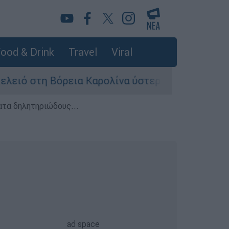
ood & Drink
Travel
Viral
τη Βόρεια Καρολίνα ύστερα από πυροβολισμούς:
ατα δηλητηριώδους...