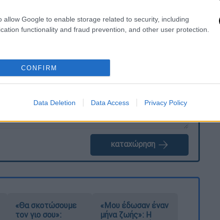
o allow Google to enable storage related to security, including
cation functionality and fraud prevention, and other user protection.
. Το ΕΘΝΟΣ θα παρεμβαίνει και τα προσβλητικά σχόλια θα
CONFIRM
Data Deletion
Data Access
Privacy Policy
καταχώρηση
«Θα σκοτώσουμε
«Μου έδωσαν έναν
τον γιο σου»:
μήνα ζωής»: Η