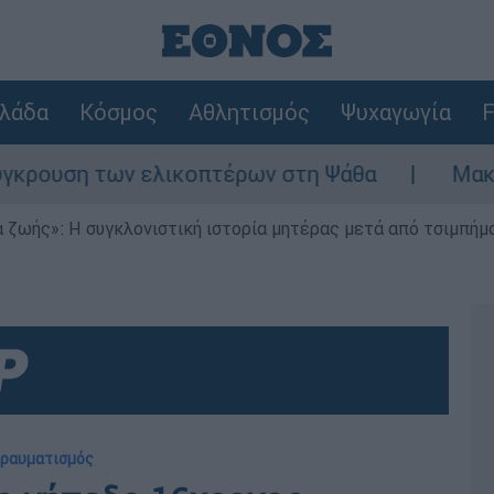
λάδα
Κόσμος
Αθλητισμός
Ψυχαγωγία
F
ση των ελικοπτέρων στη Ψάθα
Μακελειό σ
 ζωής»: Η συγκλονιστική ιστορία μητέρας μετά από τσιμπήμ
τραυματισμός