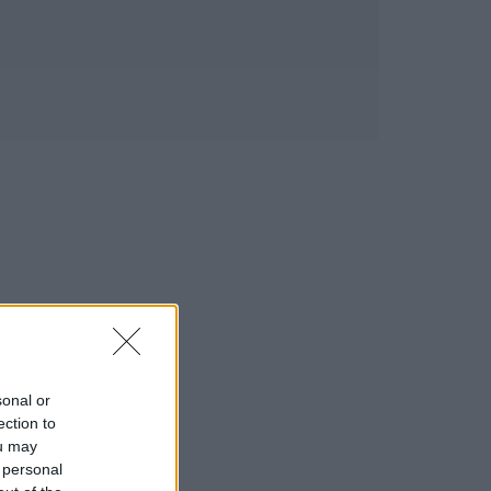
sonal or
ection to
ou may
 personal