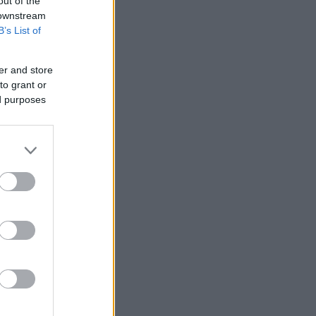
out of the
 downstream
B’s List of
er and store
to grant or
ed purposes