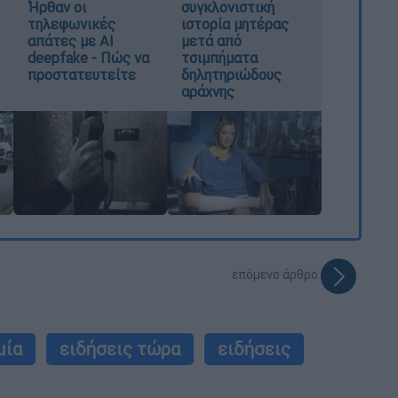
Ήρθαν οι
συγκλονιστική
τηλεφωνικές
ιστορία μητέρας
απάτες με AI
μετά από
deepfake - Πώς να
τσιμπήματα
προστατευτείτε
δηλητηριώδους
αράχνης
επόμενο άρθρο
μία
ειδήσεις τώρα
ειδήσεις