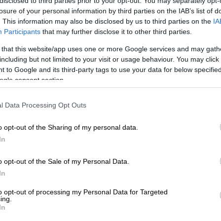
disclosed to third parties prior to your opt-out. You may separately opt-
losure of your personal information by third parties on the IAB’s list of
. This information may also be disclosed by us to third parties on the
IA
Participants
that may further disclose it to other third parties.
 that this website/app uses one or more Google services and may gath
including but not limited to your visit or usage behaviour. You may click 
 to Google and its third-party tags to use your data for below specifi
ogle consent section.
INISSI)
l Data Processing Opt Outs
 το ΕΘΝΟΣ στη Google
o opt-out of the Sharing of my personal data.
In
ο απόγεμα όσοι βρέθηκαν στο γήπεδο
ρισα
,
μετά από λιποθυμία
νεαρού αθλητή
,
o opt-out of the Sale of my Personal Data.
ισμό του, για τον οποίο χρειάστηκε η
In
to opt-out of processing my Personal Data for Targeted
ing.
In