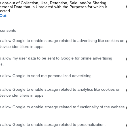
o opt-out of Collection, Use, Retention, Sale, and/or Sharing
ersonal Data that Is Unrelated with the Purposes for which it
lected.
: «Αν περάσει η αλλαγή θα σταματήσω
Out
!
consents
o allow Google to enable storage related to advertising like cookies on
evice identifiers in apps.
 τραυματισμός
o allow my user data to be sent to Google for online advertising
arissa.gr,
το συμβάν σημειώθηκε λίγο πριν
s.
ώνα ποδοσφαίρου και υπό αδιευκρίνιστες
to allow Google to send me personalized advertising.
λητής
έχασε τις αισθήσεις του
και έπεσε
o allow Google to enable storage related to analytics like cookies on
evice identifiers in apps.
σμός, ενώ χρειάστηκε η μεταφορά του στο
ισας
,
προκειμένου να του παρασχέθηκαν οι
o allow Google to enable storage related to functionality of the website
α να διαπιστωθεί ο λόγος που
λιποθύμησε
.
o allow Google to enable storage related to personalization.