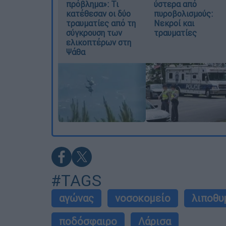
πρόβλημα»: Τι
ύστερα από
κατέθεσαν οι δύο
πυροβολισμούς:
τραυματίες από τη
Νεκροί και
σύγκρουση των
τραυματίες
ελικοπτέρων στη
Ψάθα
#TAGS
αγώνας
νοσοκομείο
λιποθυ
ποδόσφαιρο
Λάρισα