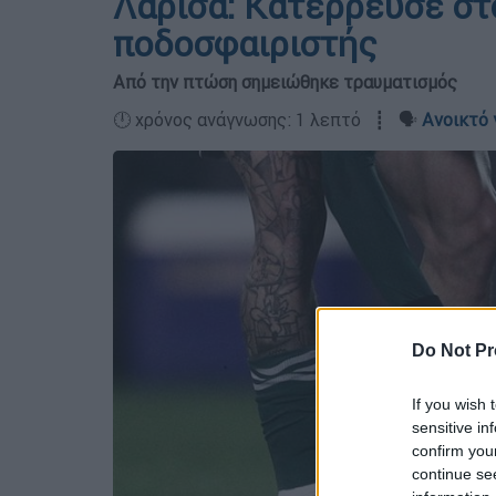
Λάρισα: Κατέρρευσε στ
ποδοσφαιριστής
Από την πτώση σημειώθηκε τραυματισμός
🕛 χρόνος ανάγνωσης: 1 λεπτό ┋ 🗣️
Ανοικτό 
Do Not Pr
If you wish 
sensitive in
confirm you
continue se