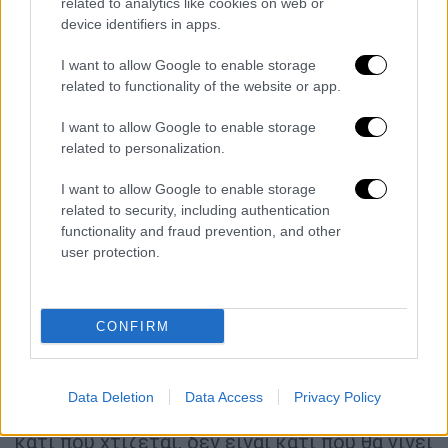
related to analytics like cookies on web or
device identifiers in apps.
Μετά το τέλος της αναμέτρησης ο Έλληνας
άσος δήλωσε: «Ήταν πολύ δύσκολο ματς,
I want to allow Google to enable storage
δεν έχω ιδέα πόσες ώρες παίζαμε! Στις
related to functionality of the website or app.
κρίσιμες στιγμές το χειρίστηκα καλά.
I want to allow Google to enable storage
Αξίζουν όλα τα εύσημα και στον Tάλον που
related to personalization.
πάλεψε τον κάθε πόντο. Δεν είναι εύκολο να
χάνεις ματς πόιντ και ξαφνικά να χάνεις το
I want to allow Google to enable storage
related to security, including authentication
σετ. Ήταν πολύ ανταγωνιστικό παιχνίδι και
functionality and fraud prevention, and other
παίξαμε και οι δυο ένα απίθανο επίπεδο
user protection.
τένις».
Ο Τσιτσιπάς, ο οποίος θα αναμετρηθεί με τον
CONFIRM
Ματία Μπελούτσι και ξέρει καλά ότι έχει
μια καλή ευκαιρία μπροστά του: «Πραγματικά
χρειάζομαι μια καλή εβδομάδα τώρα. Ξέρω
Data Deletion
Data Access
Privacy Policy
πως έρχεται μαζί με μεγάλες ευθύνες. Είναι
κάτι που χτίζεται, δεν είναι κάτι που θα γίνει