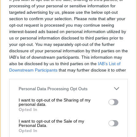
έννοια ισονομίας»
processing of your personal or sensitive information for
targeted advertising by us, please use the below opt-out
section to confirm your selection. Please note that after your
opt-out request is processed you may continue seeing
interest-based ads based on personal information utilized by
Με «δίψα» που θύμισε... άλλες εποχές και
us or personal information disclosed to third parties prior to
μετά από μια άκρως συναρπαστική μάχη
your opt-out. You may separately opt-out of the further
τριών ωρών, ο κορυφαίος Έλληνας τενίστας
disclosure of your personal information by third parties on the
IAB’s list of downstream participants. This information may
(νούμερο 12 στον κόσμο) επικράτησε του
also be disclosed by us to third parties on the
IAB’s List of
28χρονου Ολλανδού (νούμερο 43) με 6-7(5), 7-
Downstream Participants
that may further disclose it to other
6(6), 7-5 και θα παίξει την Παρασκευή (7/2)
third parties.
στην οκτάδα με τον Ιταλό Ματία Μπελούτσι.
Please note that this website/app uses one or more Google
Personal Data Processing Opt Outs
services and may gather and store information including but
Ο δρόμος πάντως άνοιξε με τον αποκλεισμό
not limited to your visit or usage behaviour. You may click to
I want to opt-out of the Sharing of my
του Ντανίλ Μεντβέντεφ και ο Τσιτσιπάς
personal data.
grant or deny consent to Google and its third-party tags to
Opted In
φρόντισε να μην πετάξει την ευκαιρία που
use your data for below specified purposes in below Google
του παρουσιάστηκε, στο κυνήγι για το
consent section.
I want to opt-out of the Sale of my
Personal Data.
πρώτο 500άρι της καριέρας του. Όπως
Opted In
φαίνεται και από το σκορ, ήταν μια πολύ