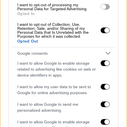
κλειστή μάχη, αλλά το πιο ενθαρρυντικό
I want to opt-out of processing my
Personal Data for Targeted Advertising.
είναι ότι ο 26χρονος Έλληνας τενίστας είχε
Opted In
καθαρό μυαλό, δεν απογοητεύτηκε όταν είδε
I want to opt-out of Collection, Use,
το ματς να... στραβώνει και τελικά
Retention, Sale, and/or Sharing of my
Personal Data that Is Unrelated with the
«χτύπησε» την κατάλληλη στιγμή. Αν μη τι
Purposes for which it was collected.
Opted Out
άλλο έδειξε αποφασιστικότητα και πάθος,
στοιχεία που έλειπαν από το παιχνίδι του
Google consents
τους τελευταίους μήνες...
I want to allow Google to enable storage
related to advertising like cookies on web or
What a battle 🔥
@steftsitsipas
saves
device identifiers in apps.
match point to beat Griekspoor 6-7 7-
I want to allow my user data to be sent to
6 7-5 and move into his 80th ATP
Google for online advertising purposes.
quarter-final
#obnamroopen
pic.twitter.com/DI6FR3M8LB
I want to allow Google to send me
personalized advertising.
— Tennis TV (@TennisTV)
February 6,
I want to allow Google to enable storage
2025