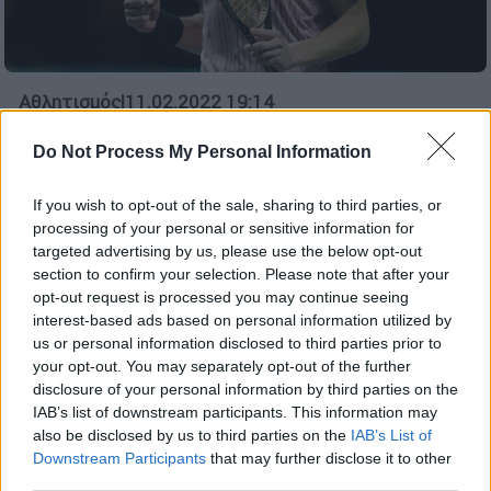
Αθλητισμός
|
11.02.2022 19:14
Τέλειο ματς ο Τσιτσιπάς, πέρασε για
Do Not Process My Personal Information
δεύτερη σερί φορά στον ημιτελικό του
Ρότερνταμ και «βλέπει» κούπα
If you wish to opt-out of the sale, sharing to third parties, or
Ο Στέφανος Τσιτσιπάς επικράτησε 2-0 σετ
processing of your personal or sensitive information for
του Αλεξ Ντε Μινόρ και πέρασε ξανά στον
targeted advertising by us, please use the below opt-out
section to confirm your selection. Please note that after your
ημιτελικό του Ρότερνταμ.
opt-out request is processed you may continue seeing
interest-based ads based on personal information utilized by
us or personal information disclosed to third parties prior to
your opt-out. You may separately opt-out of the further
disclosure of your personal information by third parties on the
IAB’s list of downstream participants. This information may
also be disclosed by us to third parties on the
IAB’s List of
Downstream Participants
that may further disclose it to other
third parties.