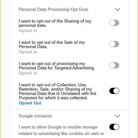
Please note that this website/app uses one or more Google
Personal Data Processing Opt Outs
services and may gather and store information including but
not limited to your visit or usage behaviour. You may click to
I want to opt-out of the Sharing of my
personal data.
grant or deny consent to Google and its third-party tags to
Opted In
use your data for below specified purposes in below Google
consent section.
I want to opt-out of the Sale of my
Personal Data.
Opted In
Αθλητισμός
|
10.02.2022 20:13
Η παρουσία του Σουηδού Ένκβιστ στο
I want to opt-out of processing my
Personal Data for Targeted Advertising.
πλευρό του Τσιτσιπά και η απουσία του
Opted In
πατέρα του φούντωσε τα σενάρια για
I want to opt-out of Collection, Use,
αλλαγή - Τι απάντησε ο Έλληνας
Retention, Sale, and/or Sharing of my
πρωταθλητής
Personal Data that Is Unrelated with the
Purposes for which it was collected.
Opted Out
Η απουσία του Απόστολου Τσιτσιπά απ' το
πλευρό του Στέφανου στο τουρνουά του
Google consents
Ρότερνταμ φούντωσε τις φήμες περί
αλλαγής αλλά ο Έλληνας πρωταθλητής
I want to allow Google to enable storage
related to advertising like cookies on web or
διέψευσε τα σενάρια