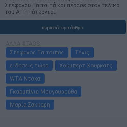
Στέφανου Τσιτσιπά και πέρασε στον τελικό
του ATP Ρότερνταμ
περισσότερα άρθρα
ΑΛΛΑ #TAGS
Στέφανος Τσιτσιπάς
Τένις
ειδήσεις τώρα
Χούμπερτ Χουρκάτς
WTA Ντόχα
Γκαρμπίνιε Μουγουρούθα
Μαρία Σάκκαρη