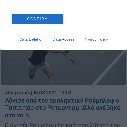
Ο Στέφανος Τσιτσιπάς επικράτησε 2-1 σετ
του Ισπανού Νταβίντοβιτς-Φοκίνα.
CONFIRM
Data Deletion
Data Access
Privacy Policy
Αθλητισμός
|
06.03.2021 18:13
Λύγισε από τον εκπληκτικό Ρούμπλεφ ο
Τσιτσιπάς στο Ρότερνταμ αλλά ανέβηκε
στο νο.5
Ο Αντρέι Ρούμπλεφ επικράτησε 2-0 σετ του