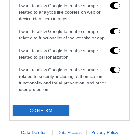
I want to allow Google to enable storage
in an Israeli strike targeting civilians
related to analytics like cookies on web or
waiting for humanitarian aid in the
device identifiers in apps.
southern Gaza
Strip.
https://t.co/BWTmJThzeC
I want to allow Google to enable storage
related to functionality of the website or app.
pic.twitter.com/3qrIMksO2H
I want to allow Google to enable storage
— Palestine Football Association
related to personalization.
(@Palestine_fa)
August 6, 2025
I want to allow Google to enable storage
Διαβάστε ακόμη
related to security, including authentication
functionality and fraud prevention, and other
Η «ακτινογραφία» της καταστροφής από
user protection.
τις φωτιές στη Δυτική Αττική - Οι
εκτάσεις που κάηκαν και η επόμενη μέρα
του δάσους
CONFIRM
«Κλειδί» η ιατροδικαστική για τον 90χρονο
που έκρυβε ο γιος του στον καταψύκτη -
«Τον αγαπούσε παθολογικά»
Data Deletion
Data Access
Privacy Policy
Το βαρύ τίμημα της υπογεννητικότητας: 11