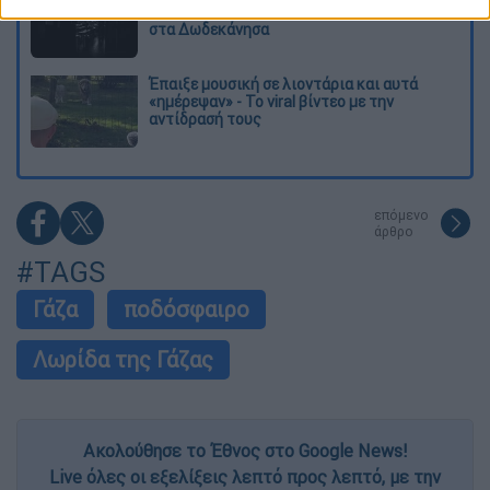
σχολεία λιγότερα τη νέα σχολική χρονιά
στα Δωδεκάνησα
Έπαιξε μουσική σε λιοντάρια και αυτά
«ημέρεψαν» - Το viral βίντεο με την
αντίδρασή τους
επόμενο
άρθρο
#TAGS
Γάζα
ποδόσφαιρο
Λωρίδα της Γάζας
Ακολούθησε το Έθνος στο Google News!
Live όλες οι εξελίξεις λεπτό προς λεπτό, με την