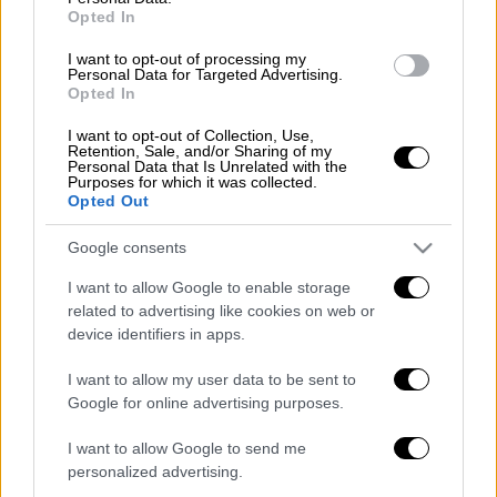
Γάζας
Opted In
I want to opt-out of processing my
Personal Data for Targeted Advertising.
Opted In
Τον εντόπισαν νεκρό
I want to opt-out of Collection, Use,
Retention, Sale, and/or Sharing of my
Ο λόγος για τον
Σουλεϊμάν Αλ-Ομπαΐντ
. Ο
Personal Data that Is Unrelated with the
Purposes for which it was collected.
40χρονος, όπως αναφέρουν τα
ΜΜΕ
της
Opted Out
Παλαιστίνης, πυροβολήθηκε από
στρατιώτες του Ισραήλ και ενώ την ίδια ώρα
Google consents
βρισκόταν σε ένα σημείο όπου περίμενε να
I want to allow Google to enable storage
φτάσει ανθρωπιστική βοήθεια.
related to advertising like cookies on web or
device identifiers in apps.
Ήταν παντρεμένος και πατέρας πέντε
I want to allow my user data to be sent to
παιδιών, με τις αρχές να τον εντοπίζουν
Google for online advertising purposes.
νεκρό από πυρά που δέχτηκε.
I want to allow Google to send me
The former Palestine national team
personalized advertising.
player, Suleiman Al-Obaid, was killed