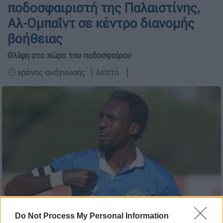
ποδοσφαιριστή της Παλαιστίνης,
Αλ-Ομπαΐντ σε κέντρο διανομής
βοήθειας
Θλίψη στο χώρο του ποδοσφαίρου
🕛 χρόνος ανάγνωσης: 1 λεπτό ┋
Do Not Process My Personal Information
Σουλεϊμάν Αλ-Ομπαΐντ