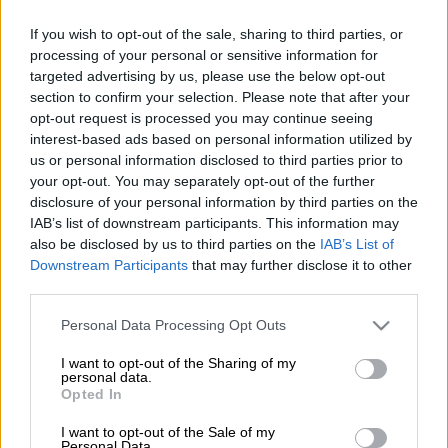
If you wish to opt-out of the sale, sharing to third parties, or
processing of your personal or sensitive information for
Προσθέστε το ΕΘΝΟΣ στη Google
targeted advertising by us, please use the below opt-out
section to confirm your selection. Please note that after your
Μια ακόμη τραγική είδηση
έρχεται από τη
opt-out request is processed you may continue seeing
interest-based ads based on personal information utilized by
Λωρίδα της Γάζας
καθώς σύμφωνα με
us or personal information disclosed to third parties prior to
πληροφορίες παίκτης της εθνικής ομάδας
your opt-out. You may separately opt-out of the further
της Παλαιστίνης, έπεσε νεκρός από
disclosure of your personal information by third parties on the
ισραηλινά πυρά και ενώ περίμενε
IAB’s list of downstream participants. This information may
ανθρωπιστική βοήθεια σε κέντρο διανομής.
also be disclosed by us to third parties on the
IAB’s List of
Downstream Participants
that may further disclose it to other
third parties.
ΔΙΑΒΑΣΤΕ ΕΠΙΣΗΣ
Please note that this website/app uses one or more Google
Personal Data Processing Opt Outs
services and may gather and store information including but
Κόσμος
|
07.08.2025 09:25
not limited to your visit or usage behaviour. You may click to
I want to opt-out of the Sharing of my
Το σχέδιο Νετανιάχου αφανίζει τους
personal data.
grant or deny consent to Google and its third-party tags to
Opted In
Παλαιστίνιους: Σε δύο φάσεις θέλει
use your data for below specified purposes in below Google
την ολοκληρωτική κατάληψη της
consent section.
I want to opt-out of the Sale of my
Personal Data.