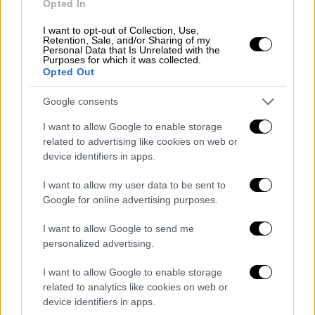
Opted In
στην Κωνσταντινούπολη.
I want to opt-out of Collection, Use,
Πιο άνετο έργο αναμένεται να έχουν η
Retention, Sale, and/or Sharing of my
Personal Data that Is Unrelated with the
Μπάγερν Μονάχου απέναντι στην Αταλάντα,
Purposes for which it was collected.
Opted Out
έχοντας επικρατήσει με 6-1 στο πρώτο
παιχνίδι, καθώς και η Ατλέτικο Μαδρίτης,
Google consents
που ταξιδεύει στο Λονδίνο για τη ρεβάνς με
I want to allow Google to enable storage
την Τότεναμ έχοντας προβάδισμα 5-2.
related to advertising like cookies on web or
Νωρίτερα (17.30), η Μπράγκα υποδέχεται τη
device identifiers in apps.
Φερεντσβάρος, προσπαθώντας να ανατρέψει
την ήττα με 2-0 από το πρώτο ματς για τη
I want to allow my user data to be sent to
Google for online advertising purposes.
φάση των 16 του Europa League.
I want to allow Google to send me
Στο μπάσκετ, η ΑΕΚ δοκιμάζεται στο
personalized advertising.
Βερολίνο απέναντι στην Άλμπα (20:00,
COSMOTE SPORT 4) για την πρωτιά του
I want to allow Google to enable storage
Group J στη φάση των «16» του Basketball
related to analytics like cookies on web or
device identifiers in apps.
Champions League. Η ομάδα του Ντράγκαν