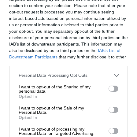
section to confirm your selection. Please note that after your
opt-out request is processed you may continue seeing
interest-based ads based on personal information utilized by
Το ενδιαφέρον της ημέρας, ωστόσο, δεν
us or personal information disclosed to third parties prior to
your opt-out. You may separately opt-out of the further
περιορίζεται μόνο στη Γλυφάδα, καθώς
disclosure of your personal information by third parties on the
πλούσια δράση υπάρχει και στα ευρωπαϊκά
IAB’s list of downstream participants. This information may
κύπελλα ποδοσφαίρου και μπάσκετ.
also be disclosed by us to third parties on the
IAB’s List of
Downstream Participants
that may further disclose it to other
Στο Champions League, το βράδυ της
third parties.
Τετάρτης (18/03) ολοκληρώνεται το παζλ
Please note that this website/app uses one or more Google
Personal Data Processing Opt Outs
των προημιτελικών, με τις τελευταίες
services and may gather and store information including but
τέσσερις ομάδες να σφραγίζουν την
not limited to your visit or usage behaviour. You may click to
I want to opt-out of the Sharing of my
personal data.
πρόκριση. Τα βλέμματα στρέφονται στη
grant or deny consent to Google and its third-party tags to
Opted In
use your data for below specified purposes in below Google
Βαρκελώνη, όπου η Μπαρτσελόνα
consent section.
υποδέχεται τη Νιούκαστλ μετά το 1-1 του
I want to opt-out of the Sale of my
Personal Data.
πρώτου αγώνα, αλλά και στο Άνφιλντ, με τη
Opted In
Λίβερπουλ να επιδιώκει ανατροπή απέναντι
I want to opt-out of processing my
στη Γαλατασαράι μετά την ήττα της με 1-0
Personal Data for Targeted Advertising.