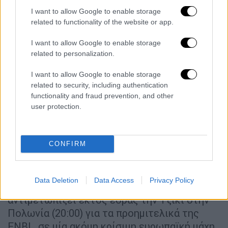
Σάκοτα βρίσκεται στην κορυφή με 5-0 και
I want to allow Google to enable storage
θέλει να διατηρήσει το απόλυτο,
related to functionality of the website or app.
υπερασπιζόμενη και τη διαφορά των οκτώ
I want to allow Google to enable storage
πόντων από το πρώτο παιχνίδι, ώστε να
related to personalization.
εξασφαλίσει πλεονέκτημα έδρας στα
προημιτελικά. Στο ίδιο γκρουπ, η Καρδίτσα
I want to allow Google to enable storage
αντιμετωπίζει εκτός έδρας την Τόφας
related to security, including authentication
functionality and fraud prevention, and other
(19:00, COSMOTE SPORT 5) σε ένα
user protection.
βαθμολογικά αδιάφορο παιχνίδι.
Για το FIBA Europe Cup, το Περιστέρι
CONFIRM
Betsson υποδέχεται τον ΠΑΟΚ (19:30, ΕΡΤ 2),
με τους φιλοξενούμενους να έχουν ισχυρό
προβάδισμα πρόκρισης μετά το 101-77 του
Data Deletion
Data Access
Privacy Policy
πρώτου αγώνα. Την ίδια ώρα, ο Ηρακλής
αντιμετωπίζει εκτός έδρας την Τζίκι στην
Πολωνία (20:00) για τα προημιτελικά της
ENBL, σε μία ακόμη κρίσιμη ευρωπαϊκή μάχη