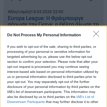
Αθλητισμός
|
19.03.2026 22:00
Europa League: Η Φράιμπουργκ
σάρωσε την Γκενκ, η Θέλτα άλωσε τη
Λυών και η Νότιγχαμ έκανε τη
Do Not Process My Personal Information
μεγάλη ανατροπή
If you wish to opt-out of the sale, sharing to third parties, or
processing of your personal or sensitive information for
targeted advertising by us, please use the below opt-out
Η ομάδα του Ράφα Μπενίτεθ υπέστη βαριά
section to confirm your selection. Please note that after your
ήττα με 4-0 καθώς πλήρωσε τα λάθη και την
opt-out request is processed you may continue seeing
αδυναμία της να διαχειριστεί τα κρίσιμα
interest-based ads based on personal information utilized by
us or personal information disclosed to third parties prior to
σημεία του αγώνα, χάνοντας την ευκαιρία να
your opt-out. You may separately opt-out of the further
επιστρέψει σε προημιτελικά ευρωπαϊκής
disclosure of your personal information by third parties on the
διοργάνωσης για πρώτη φορά μετά το 2003.
IAB’s list of downstream participants. This information may
also be disclosed by us to third parties on the
IAB’s List of
Η εικόνα του αγώνα διαμορφώθηκε από
Downstream Participants
that may further disclose it to other
third parties.