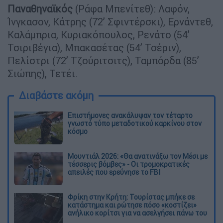
Παναθηναϊκός
(Ράφα Μπενίτεθ): Λαφόν,
Ίνγκασον, Κάτρης (72’ Σφιντέρσκι), Ερνάντεθ,
Καλάμπρια, Κυριακόπουλος, Ρενάτο (54’
Τσιριβέγια), Μπακασέτας (54’ Τσέριν),
Πελίστρι (72’ Τζούριτσιτς), Ταμπόρδα (85’
Σιώπης), Τετέι.
Διαβάστε ακόμη
Επιστήμονες ανακάλυψαν τον τέταρτο
γνωστό τύπο μεταδοτικού καρκίνου στον
κόσμο
Μουντιάλ 2026: «Θα ανατινάξω τον Μέσι με
τέσσερις βόμβες» - Οι τρομοκρατικές
απειλές που ερεύνησε το FBI
Φρίκη στην Κρήτη: Τουρίστας μπήκε σε
κατάστημα και ρώτησε πόσο «κοστίζει»
ανήλικο κορίτσι για να ασελγήσει πάνω του