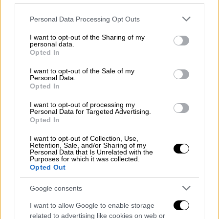
νωρίς, με τη Μπέτις να δείχνει πιο
απειλητική στα πρώτα λεπτά. Στο 3’ ο
Please note that this website/app uses one or more Google
Personal Data Processing Opt Outs
Κούτσο Ερνάντες δοκίμασε την κεφαλιά
services and may gather and store information including but
χωρίς επιτυχία, ενώ ο Παναθηναϊκός
not limited to your visit or usage behaviour. You may click to
I want to opt-out of the Sharing of my
personal data.
grant or deny consent to Google and its third-party tags to
«άγγιξε» το προβάδισμα στο 5’, όταν ο
Opted In
use your data for below specified purposes in below Google
Ρενάτο Σάντσες έβγαλε εξαιρετική κάθετη
consent section.
I want to opt-out of the Sale of my
στον Πελίστρι, αλλά ο Πάου Λόπεθ
Personal Data.
Opted In
αντέδρασε σωτήρια στο τετ-α-τετ. Ίσως η
ιστορία του αγώνα να ήταν διαφορετική αν
I want to opt-out of processing my
Personal Data for Targeted Advertising.
ευστοχούσε ο Ουρουγουανός...
Opted In
Οι γηπεδούχοι, ωστόσο, ήταν εκείνοι που
I want to opt-out of Collection, Use,
Retention, Sale, and/or Sharing of my
πήραν κεφάλι στο σκορ στο 8’, όταν μετά από
Personal Data that Is Unrelated with the
Purposes for which it was collected.
δυνατό σουτ του Κούτσο Ερνάντες που
Opted Out
σταμάτησε στο δοκάρι, ο Ρουϊμπάλ πήρε το
«ριμπάουντ» και έκανε το 1-0 από κοντά. Η
Google consents
Μπέτις συνέχισε να πιέζει, με τον Λαφόν να
I want to allow Google to enable storage
επεμβαίνει στο 16’ σε προσπάθεια του
related to advertising like cookies on web or