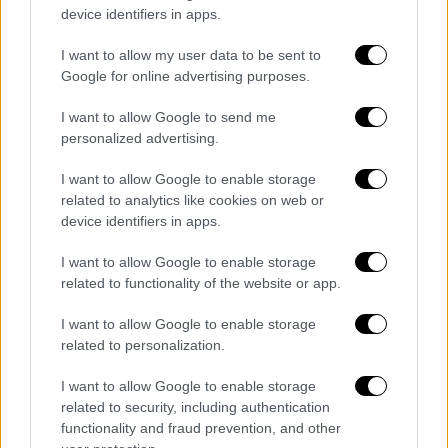
Φορνάλς, ενώ στο 30’ ο Άντονι δεν βρήκε
device identifiers in apps.
στόχο. Το Τριφύλλι είχε τη δική του στιγμή
I want to allow my user data to be sent to
στο 34’, όμως το τελείωμα του Τετέι δεν
Google for online advertising purposes.
προβλημάτισε τον αντίπαλο τερματοφύλακα.
I want to allow Google to send me
Στις καθυστερήσεις του πρώτου μέρους
personalized advertising.
(45’+1’), οι Ισπανοί βρήκαν και δεύτερο γκολ
I want to allow Google to enable storage
με μακρινό σουτ του Άμραμπατ, σε φάση
related to analytics like cookies on web or
πάντως όπου οι Πράσινοι διαμαρτυρήθηκαν
device identifiers in apps.
και για οφσάιντ και για επιθετικό φάουλ
στον Καλάμπρια, χωρίς ωστόσο να υπάρξει
I want to allow Google to enable storage
related to functionality of the website or app.
παρέμβαση από τον VAR.
I want to allow Google to enable storage
Στο δεύτερο ημίχρονο, ο Παναθηναϊκός
related to personalization.
προσπάθησε να αντιδράσει και να ξαναμπεί
στο παιχνίδι, όμως η Μπέτις «χτύπησε» ξανά
I want to allow Google to enable storage
στην κόντρα. Στο 53’ ο Ρουϊμπάλ γύρισε την
related to security, including authentication
functionality and fraud prevention, and other
μπάλα στον Κούτσο Ερνάντες, ο οποίος