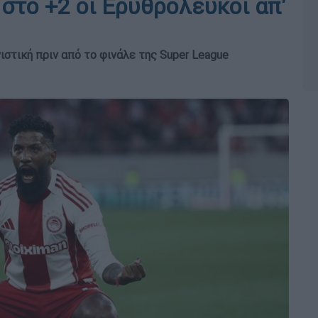
 στο +2 οι Ερυθρόλευκοι απ'
στική πριν από το φινάλε της Super League