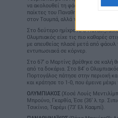
να ακολουθεί τη φάση και να κάνει τ
παίκτες του Παναθηναϊκού να διαμαρ
στον Τουμπά, αλλά τον διαιτητή Ομπρ
Στο δεύτερο ημίχρονο ο Παναθηναϊκό
Ολυμπιακός είχε τις πιο καθαρές στι
με απευθείας πλασέ μετά από φάουλ 
εντυπωσιακά σε κόρνερ.
Στο 67’ ο Μαρτίνς βρέθηκε σε καλή 
από τα δοκάρια. Στο 84’ ο Ολυμπιακό
Πορτογάλος πάτησε στην περιοχή κα
και κράτησε το 1-0, που έμεινε μέχρι
ΟΛΥΜΠΙΑΚΟΣ
(Χοσέ Λουίς Μεντιλίμπα
Μπρούνο, Γκαρθία, Έσε (36’ λ.τρ. Σιπι
Τσικίνιο, Ταρέμι (73’ Ελ Κααμπί).