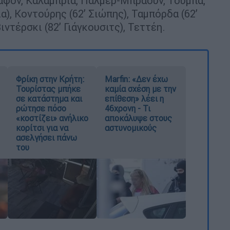
αφόν, Καλάμπρια, Πάλμερ-Μπράουν, Τουμπά,
α), Κοντούρης (62’ Σιώπης), Ταμπόρδα (62’
βιντέρσκι (82’ Γιάγκουσιτς), Τεττέη.
Φρίκη στην Κρήτη:
Marfin: «Δεν έχω
Τουρίστας μπήκε
καμία σχέση με την
σε κατάστημα και
επίθεση» λέει η
ρώτησε πόσο
46χρονη - Τι
«κοστίζει» ανήλικο
αποκάλυψε στους
κορίτσι για να
αστυνομικούς
ασελγήσει πάνω
του