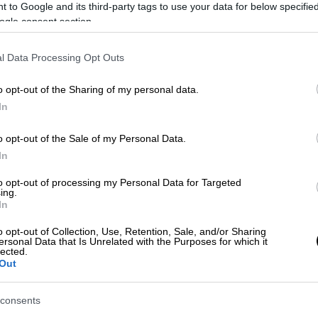
 to Google and its third-party tags to use your data for below specifi
ogle consent section.
οπή του Λεβαδειακού επί του ΟΦΗ με
Νίκη και για τον Άρη
l Data Processing Opt Outs
o opt-out of the Sharing of my personal data.
In
μεγαλύτερο διάστημα της αναμέτρησης και
o opt-out of the Sale of my Personal Data.
πι στις καθυστερήσεις του πρώτου
In
 την ισοπαλία (1-1) του ΠΑΟΚ με την ΑΕΚ
ς Μεντιλίμπαρ ανέβηκε στο +2 από τους
to opt-out of processing my Personal Data for Targeted
ing.
από το φινάλε. Την τελευταία αγωνιστική ο
In
τη Νέα Φιλαδέλφεια, ενώ ο ΠΑΟΚ παίζει με
o opt-out of Collection, Use, Retention, Sale, and/or Sharing
ersonal Data that Is Unrelated with the Purposes for which it
lected.
Out
consents