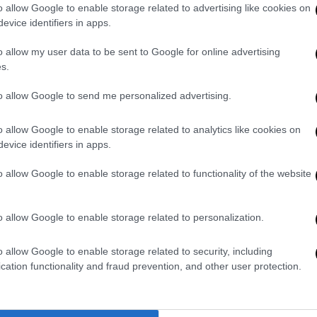
o allow Google to enable storage related to advertising like cookies on
evice identifiers in apps.
o allow my user data to be sent to Google for online advertising
s.
θετικούς και καθαρό 4-4-2, προσπαθώντας
Στο 15’ οι «πράσινοι» δημιούργησαν την
to allow Google to send me personalized advertising.
νήθηκε ωραία με την μπάλα, βρήκε τον
 σταμάτησε σε πόδι αμυντικού πριν πάρει
o allow Google to enable storage related to analytics like cookies on
evice identifiers in apps.
ον Τσικίνιο να αποφεύγει τον Πάλμερ-
o allow Google to enable storage related to functionality of the website
ην εστία του Λαφόν. Στο 42’ οι Πειραιώτες
γκολ ακυρώθηκε μετά από παρέμβαση του
o allow Google to enable storage related to personalization.
λογίστηκε επιθετικό φάουλ του Σιπιόνι στον
o allow Google to enable storage related to security, including
cation functionality and fraud prevention, and other user protection.
πτό των καθυστερήσεων του πρώτου
λα προς τον Ταρέμι, εκείνος απέφυγε τον
ο δεξί δοκάρι του Λαφόν, με τον Ροντινέι