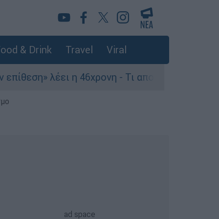
ood & Drink
Travel
Viral
» λέει η 46χρονη - Τι αποκάλυψε στους αστυνομ
σμο