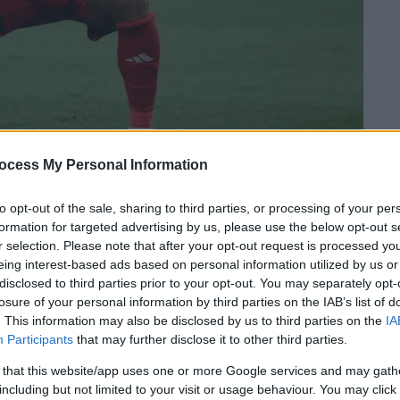
ocess My Personal Information
to opt-out of the sale, sharing to third parties, or processing of your per
 το ΕΘΝΟΣ στη Google
formation for targeted advertising by us, please use the below opt-out s
r selection. Please note that after your opt-out request is processed y
ηναϊκού
με 1-0 στο «Γ. Καραϊσκάκης», στο
eing interest-based ads based on personal information utilized by us or
disclosed to third parties prior to your opt-out. You may separately opt-
y off της
Super League
, και προσπέρασε τον
losure of your personal information by third parties on the IAB’s list of
οία οδηγεί στα προκριματικά του
Champions
. This information may also be disclosed by us to third parties on the
IA
Participants
that may further disclose it to other third parties.
 that this website/app uses one or more Google services and may gath
including but not limited to your visit or usage behaviour. You may click 