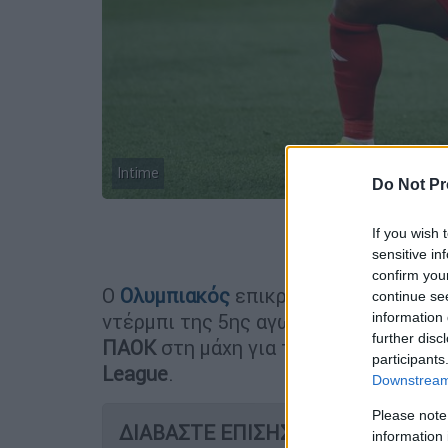
Intime
Do Not Pr
If you wish 
Προσθέστε
sensitive in
confirm you
Ο
Ολυμπιακός
επικράτησε του
Παναθ
continue se
information 
ντέρμπι της 5ης αγωνιστικής των pla
further disc
ΠΑΟΚ
στη μάχη για τη 2η θέση, η οπ
participants
League
.
Downstream 
Please note
ΔΙΑΒΑΣΤΕ ΕΠΙΣΗΣ
information 