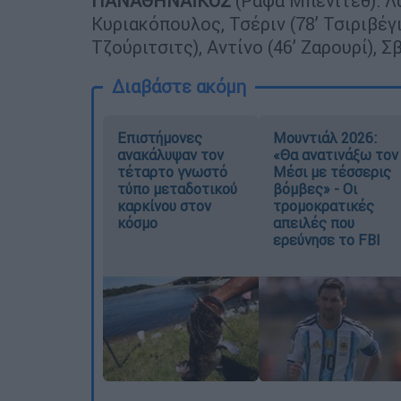
ΠΑΝΑΘΗΝΑΪΚΟΣ
(Ράφα Μπενίτεθ): Λ
Κυριακόπουλος, Τσέριν (78’ Τσιριβέγι
Τζούριτσιτς), Αντίνο (46’ Ζαρουρί), Σ
Διαβάστε ακόμη
Επιστήμονες
Μουντιάλ 2026:
ανακάλυψαν τον
«Θα ανατινάξω τον
τέταρτο γνωστό
Μέσι με τέσσερις
τύπο μεταδοτικού
βόμβες» - Οι
καρκίνου στον
τρομοκρατικές
κόσμο
απειλές που
ερεύνησε το FBI