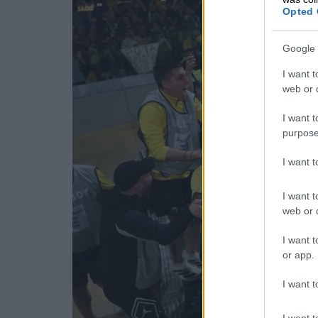
Opted 
Google 
I want t
web or d
I want t
purpose
I want 
I want t
web or d
I want t
or app.
I want t
I want t