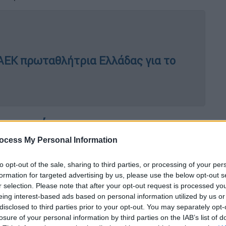
 ΑΕΚ πρωταθλήτρια Ελλάδας για το
α σημεία
ocess My Personal Information
 απομένει μία αγωνιστική για το τέλος της
βαθμούς, ο Ολυμπιακός 65 και ο ΠΑΟΚ 63. Το
to opt-out of the sale, sharing to third parties, or processing of your per
ή (25η) πριν από το τέλος της κανονικής
formation for targeted advertising by us, please use the below opt-out s
ύ φτάσουμε στο σήμερα, η ΑΕΚ, ο
r selection. Please note that after your opt-out request is processed y
eing interest-based ads based on personal information utilized by us or
οι στους 57 βαθμούς.
disclosed to third parties prior to your opt-out. You may separately opt-
losure of your personal information by third parties on the IAB’s list of
ωστό με τον ΠΑΟΚ να χάνει στον Βόλο και