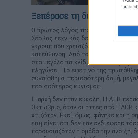
authenti
Ξεπέρασε τη δύσκολη περί
Ο πρώτος λόγος της κατάκτησης ήταν
Σέρβος τεχνικός δεν παρέλαβε μια ο
γκρουπ που χρειαζόταν ξανά σταθερό
κατεύθυνση. Από το καλοκαίρι, ο στ
στα μεγάλα παιχνίδια και να περιορί
πληγώσει. Το εφετινό της πρωτάθλη
συναίσθημα, περισσότερη δομή, μεγα
περισσότερος κυνισμός.
Η αρχή δεν ήταν εύκολη. Η ΑΕΚ πέρα
Οκτώβριο, όταν οι ήττες από ΠΑΟΚ κ
χτιζόταν. Εκεί, όμως, φάνηκε και η σ
επιμείνει ότι δεν τον ενδιέφερε τό
παρουσιαζόταν η ομάδα την άνοιξη, ό