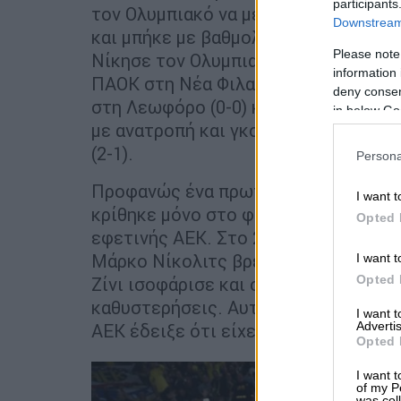
participants
τον Ολυμπιακό να μένει στην ισοπαλί
Downstream 
και μπήκε με βαθμολογικό προβάδισμ
Please note
Νίκησε τον Ολυμπιακό (1-0) στο Ν. Φ
information 
ΠΑΟΚ στη Νέα Φιλαδέλφεια (3-0), έμ
deny consent
στη Λεωφόρο (0-0) και σφράγισε τον 
in below Go
με ανατροπή και γκολ στις καθυστερ
(2-1).
Persona
Προφανώς ένα πρωτάθλημα που παίζε
I want t
κρίθηκε μόνο στο φινάλε. Το φινάλε
Opted 
εφετινής ΑΕΚ. Στο 2-1 επί του Πανα
Μάρκο Νίκολιτς βρέθηκε πίσω στο σκ
I want t
Opted 
Ζίνι ισοφάρισε και ο Ζοάο Μάριο πέτ
καθυστερήσεις. Αυτό το φινάλε ήταν
I want 
Advertis
ΑΕΚ έδειξε ότι είχε λύσεις, καθαρό μ
Opted 
I want t
of my P
was col