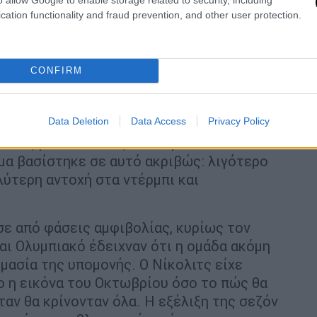
cation functionality and fraud prevention, and other user protection.
οδο
 η ταυτότητα που της έδωσε ο Νίκολιτς. Ο
CONFIRM
μάδα χωρίς υλικό, αλλά παρέλαβε ένα
τητα, πειθαρχία και πιο καθαρή αγωνιστική
Data Deletion
Data Access
Privacy Policy
όχος ήταν να αποκτήσει η ΑΕΚ ταυτότητα
σει τις μεταπτώσεις που την είχαν
μα βασίστηκε σε αυτό ακριβώς: λιγότερο
λύτερη αντοχή στα ντέρμπι και
σε από φάσεις αμφιβολίας, κυρίως τον
αι Ολυμπιακό έδειχναν ότι η ομάδα ακόμη
ημασία της υπομονής. Ο Νίκολιτς είχε
σο η εικόνα του Οκτωβρίου όσο το πώς θα
ταν θα κρίνονταν όλα. Η εξέλιξη της σεζόν