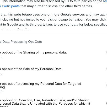
. This information may also be disclosed by us to third parties on the
IA
α με την ΑΕΛ. Η Ένωση νίκησε την Κηφισιά
Participants
that may further disclose it to other third parties.
α στα playoff, όπου κυριάρχησε πλήρως.
 that this website/app uses one or more Google services and may gath
άληρo, ήταν επιβλητική απέναντι στον
including but not limited to your visit or usage behaviour. You may click 
εινε αήττητη απέναντι στον Παναθηναϊκό
 to Google and its third-party tags to use your data for below specifi
τίτλο κατά την 4η αγωνιστική των playoff
ogle consent section.
ήσεις στην έδρα της απέναντι στο Τριφύλλι
l Data Processing Opt Outs
ται από τον περασμένο Αύγουστο, δεν
o opt-out of the Sharing of my personal data.
 όμως έδωσε την πιο καθαρή εικόνα της
In
θηναϊκού στη Νέα Φιλαδέλφεια, η ομάδα του
ορ, όμως βρήκε απάντηση από τον πάγκο: ο
o opt-out of the Sale of my Personal Data.
In
υχε το γκολ του τίτλου στις
 η συμπύκνωση μιας σεζόν στην οποία η
to opt-out of processing my Personal Data for Targeted
ing.
υαλό και πίστη μέχρι το τέλος.
In
o opt-out of Collection, Use, Retention, Sale, and/or Sharing
ersonal Data that Is Unrelated with the Purposes for which it
lected.