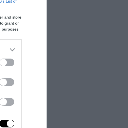
B’s List of
er and store
to grant or
ed purposes