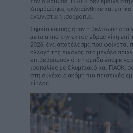
τον δικαίωσε. Η ΑΕΚ δεν έμεινε στη
Διορθώθηκε, σκληρύνθηκε και μπήκε 
αγωνιστική ισορροπία.
Σημείο καμπής ήταν η βελτίωση στα 
μετά αππό την εκτός έδρας νίκη επί 
2025, ένα αποτέλεσμα που φαίνεται 
αλλαγή της εικόνας στα μεγάλα παιχ
επιβεβαίωσαν ότι η ομάδα έπαψε να ε
ισοπαλίες με Ολυμπιακό και ΠΑΟΚ, σα
στη συνέχεια ακόμη πιο πειστικές εμ
τίτλος.