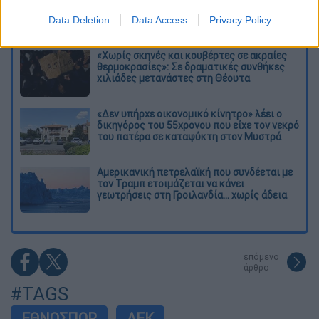
πίστευα ότι το να είσαι outsider ήταν
αδυναμία, τώρα το βλέπω ως δύναμη»
Data Deletion
Data Access
Privacy Policy
«Χωρίς σκηνές και κουβέρτες σε ακραίες
θερμοκρασίες»: Σε δραματικές συνθήκες
χιλιάδες μετανάστες στη Θέουτα
«Δεν υπήρχε οικονομικό κίνητρο» λέει ο
δικηγόρος του 55χρονου που είχε τον νεκρό
του πατέρα σε καταψύκτη στον Μυστρά
Αμερικανική πετρελαϊκή που συνδέεται με
τον Τραμπ ετοιμάζεται να κάνει
γεωτρήσεις στη Γροιλανδία... χωρίς άδεια
επόμενο
άρθρο
#TAGS
ΕΘΝΟΣΠΟΡ
ΑΕΚ