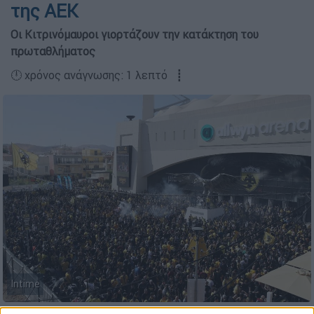
της ΑΕΚ
Οι Κιτρινόμαυροι γιορτάζουν την κατάκτηση του
πρωταθλήματος
🕛 χρόνος ανάγνωσης: 1 λεπτό ┋
Intime