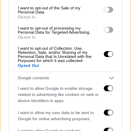
Αθλητισμός
|
17.05.2026 16:59
consent section.
Υποβιβάστηκε ο Πανσερραϊκός -
I want to opt-out of the Sale of my
Personal Data.
Παραμένει στη Super League ο
Opted In
Αστέρας Τρίπολης
I want to opt-out of processing my
Personal Data for Targeted Advertising.
Opted In
I want to opt-out of Collection, Use,
Η γιορτή ξεκίνησε από το ξενοδοχείο της
Retention, Sale, and/or Sharing of my
Personal Data that Is Unrelated with the
αποστολής, όπου φίλοι της ΑΕΚ αποθέωσαν
Purposes for which it was collected.
Opted Out
τον Μάρκο Νίκολιτς και τους
ποδοσφαιριστές κατά την αναχώρησή τους
Google consents
για το γήπεδο. Οι πρωταθλητές Ελλάδας
I want to allow Google to enable storage
κατευθύνθηκαν -συνοδεία οπαδών- προς τη
related to advertising like cookies on web or
Νέα Φιλαδέλφεια, εκεί όπου μετά το τέλος
device identifiers in apps.
της αναμέτρησης με τον Ολυμπιακό θα
σηκώσουν το τρόπαιο.
I want to allow my user data to be sent to
Google for online advertising purposes.
Την ίδια ώρα, η πλατεία του Αετού και οι
I want to allow Google to send me