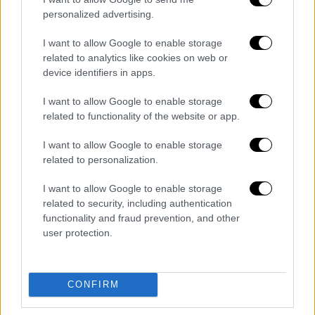
δρόμοι γύρω από την Allwyn Arena έχουν
personalized advertising.
γεμίσει από οπαδούς της ΑΕΚ, που έχουν
στήσει από νωρίς το δικό τους
I want to allow Google to enable storage
«κιτρινόμαυρο» πάρτι. Συνθήματα, τραγούδια
related to analytics like cookies on web or
device identifiers in apps.
και έντονος παλμός συνθέτουν το σκηνικό.
I want to allow Google to enable storage
Όσο πλησιάζει η ώρα της σέντρας, η
related to functionality of the website or app.
παρουσία των φίλων της ΑΕΚ γίνεται ολοένα
και πιο μαζική, με τη Νέα Φιλαδέλφεια να
I want to allow Google to enable storage
κινείται σε ρυθμούς φιέστας. Το γλέντι για
related to personalization.
την κατάκτηση του πρωταθλήματος
I want to allow Google to enable storage
αναμένεται να κορυφωθεί μετά το τέλος του
related to security, including authentication
αγώνα, όταν οι «κιτρινόμαυροι» θα
functionality and fraud prevention, and other
γιορτάσουν μαζί με τον κόσμο τους την
user protection.
επιστροφή στην κορυφή.
Διαβάστε ακόμη
CONFIRM
Kadebostany στο ethnos.gr: «Κάποτε