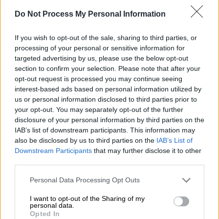
Προσθέστε το ΕΘΝΟΣ στη Google
Do Not Process My Personal Information
Το πάρτι τίτλου της
ΑΕΚ
άρχισε από νωρίς
If you wish to opt-out of the sale, sharing to third parties, or
processing of your personal or sensitive information for
στη
Νέα
Φιλαδέλφεια
, με χιλιάδες φίλους
targeted advertising by us, please use the below opt-out
της Ένωσης να έχουν συγκεντρωθεί γύρω
section to confirm your selection. Please note that after your
από την Allwyn Arena ενόψει του αγώνα με
opt-out request is processed you may continue seeing
τον Ολυμπιακό και της φιέστας για την
interest-based ads based on personal information utilized by
us or personal information disclosed to third parties prior to
κατάκτηση του πρωταθλήματος.
your opt-out. You may separately opt-out of the further
disclosure of your personal information by third parties on the
ΔΙΑΒΑΣΤΕ ΕΠΙΣΗΣ
IAB’s list of downstream participants. This information may
also be disclosed by us to third parties on the
IAB’s List of
Downstream Participants
that may further disclose it to other
Αθλητισμός
|
17.05.2026 11:48
third parties.
Ξημέρωσε εποχή Τσάμπι Αλόνσο στην
Τσέλσι: Ανακοινώθηκε η πρόσληψη
Please note that this website/app uses one or more Google
Personal Data Processing Opt Outs
services and may gather and store information including but
του Ισπανού τεχνικού
not limited to your visit or usage behaviour. You may click to
I want to opt-out of the Sharing of my
personal data.
grant or deny consent to Google and its third-party tags to
Opted In
use your data for below specified purposes in below Google