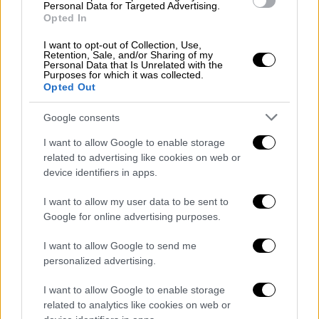
Personal Data for Targeted Advertising.
Πλέον, στον πίνακα των «ειδικών VAR»
Opted In
βρίσκονται οι Κουμπαράκης, Πουλικίδης και
I want to opt-out of Collection, Use,
Παπαδόπουλος.
Retention, Sale, and/or Sharing of my
Personal Data that Is Unrelated with the
Purposes for which it was collected.
Ο νέος πίνακας διαιτητών της πρώτης
Opted Out
κατηγορίας περιλαμβάνει 21 ρέφερι, καθώς
Google consents
υπήρξαν τέσσερις προβιβασμοί από τη Super
League 2. Συγκεκριμένα, στη μεγάλη
I want to allow Google to enable storage
κατηγορία ανεβαίνουν οι Τσέτσιλας, ο
related to advertising like cookies on web or
device identifiers in apps.
οποίος επιστρέφει μετά τον υποβιβασμό
του, καθώς και οι Νταούλας, Φίτσας και
I want to allow my user data to be sent to
Κατόπης.
Google for online advertising purposes.
Οι 21 ρέφερι που επέλεξε η ΚΕΔ
I want to allow Google to send me
personalized advertising.
1. Ευαγγέλου Άγγελος – Αθηνών
I want to allow Google to enable storage
2. Κατοίκος Κωνσταντίνος – Αθηνών
related to analytics like cookies on web or
3. Παπαπέτρου Αναστάσιος – Αθηνών