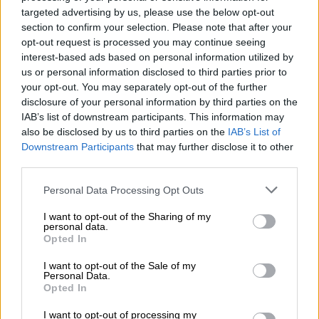
κορυφαία κατηγορία της ελληνικής
targeted advertising by us, please use the below opt-out
διαιτησίας, αλλά και στην elite κατηγορία της
section to confirm your selection. Please note that after your
opt-out request is processed you may continue seeing
UEFA, ο Δωδεκανήσιος διαιτητής τίθεται
interest-based ads based on personal information utilized by
εκτός από την ΚΕΔ. Παρότι ο ίδιος
us or personal information disclosed to third parties prior to
επιθυμούσε να συνεχίσει να σφυρίζει μέχρι
your opt-out. You may separately opt-out of the further
το τέλος του έτους, η Επιτροπή έκρινε πως
disclosure of your personal information by third parties on the
IAB’s list of downstream participants. This information may
δεν θα πρέπει να βρίσκεται στους νέους
also be disclosed by us to third parties on the
IAB’s List of
πίνακες. Ο Σιδηρόπουλος είναι ο ρέκορντμαν
Downstream Participants
that may further disclose it to other
καθώς έχει σφυρίξει 220 ματς στη Super
third parties.
League, τα περισσότερα απ' οποιονδήποτε
Please note that this website/app uses one or more Google
Personal Data Processing Opt Outs
άλλο στη μεγάλη κατηγορία.
services and may gather and store information including but
not limited to your visit or usage behaviour. You may click to
I want to opt-out of the Sharing of my
Ο Σιδηρόπουλος δεν θα συμπεριληφθεί ούτε
personal data.
grant or deny consent to Google and its third-party tags to
Opted In
στον πίνακα των «ειδικών VAR». Εκεί
use your data for below specified purposes in below Google
προστέθηκε ο διεθνής Γιάννης
consent section.
I want to opt-out of the Sale of my
Personal Data.
Παπαδόπουλος, ο οποίος αποχωρεί από την
Opted In
ενεργό δράση, έχοντας προηγουμένως
I want to opt-out of processing my
στείλει επιστολή παραίτησης προς την ΚΕΔ.