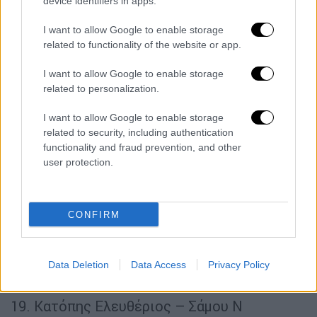
device identifiers in apps.
4. Βεργέτης Χρήστος – Αρκαδίας
5. Τσέτσιλας Κωνσταντίνος – Γρεβενών Ν
I want to allow Google to enable storage
related to functionality of the website or app.
6. Νταούλας Φώτιος – Δυτικής Αττικής Ν
7. Ματσούκας Μιχαήλ – Ευβοίας
I want to allow Google to enable storage
8. Ζαμπαλάς Σπυρίδων – Ηπείρου
related to personalization.
9. Κατσικογιάννης Αλέξανδρος – Ηπείρου
I want to allow Google to enable storage
10. Τσιμεντερίδης Σταύρος – Κοζάνης
related to security, including authentication
11. Τζήλος Αθανάσιος – Λάρισας
functionality and fraud prevention, and other
12. Μόσχου Δημήτριος – Λασιθίου
user protection.
13. Κουκούλας Παναγιώτης – Λέσβου
14. Γιουματζίδης Μελέτιος – Πέλλας
15. Φωτιάς Βασίλειος – Πέλλας
CONFIRM
16. Μέγας Αλέξανδρος – Πιερίας
17. Πολυχρόνης Φώτιος – Πιερίας
Data Deletion
Data Access
Privacy Policy
18. Φίτσας Βασίλειος – Πρέβεζας-Λευκάδας
Ν
19. Κατόπης Ελευθέριος – Σάμου Ν