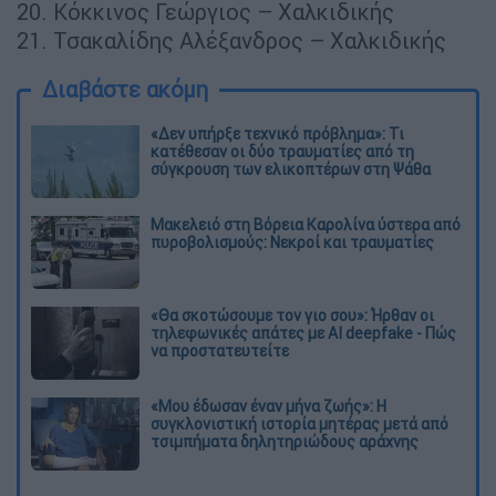
20. Κόκκινος Γεώργιος – Χαλκιδικής
21. Τσακαλίδης Αλέξανδρος – Χαλκιδικής
Διαβάστε ακόμη
«Δεν υπήρξε τεχνικό πρόβλημα»: Τι
κατέθεσαν οι δύο τραυματίες από τη
σύγκρουση των ελικοπτέρων στη Ψάθα
Μακελειό στη Βόρεια Καρολίνα ύστερα από
πυροβολισμούς: Νεκροί και τραυματίες
«Θα σκοτώσουμε τον γιο σου»: Ήρθαν οι
τηλεφωνικές απάτες με AI deepfake - Πώς
να προστατευτείτε
«Μου έδωσαν έναν μήνα ζωής»: Η
συγκλονιστική ιστορία μητέρας μετά από
τσιμπήματα δηλητηριώδους αράχνης