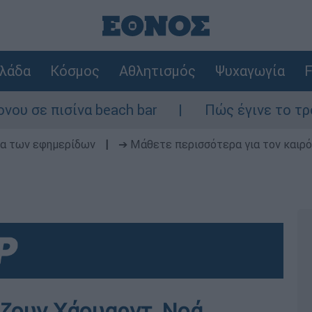
λάδα
Κόσμος
Αθλητισμός
Ψυχαγωγία
F
ε πισίνα beach bar
Πώς έγινε το τροχαίο
δα των εφημερίδων
|
➔ Μάθετε περισσότερα για τον καιρό
ζουν Χάουαρντ, Νοά,