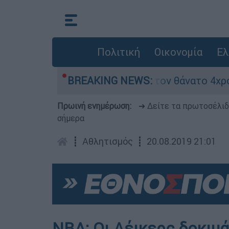
Πολιτική
Οικονομία
Ελ
 τα μέτρα ασφαλείας μετά τον θάνατο 4χρονου σ
BREAKING NEWS:
Πρωινή ενημέρωση:
➔ Δείτε τα πρωτοσέλι
σήμερα
┋
Αθλητισμός
┋
20.08.2019 21:01
NBA: Οι Λέικερς δοκιμά