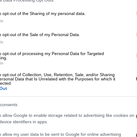
o opt-out of the Sharing of my personal data.
In
o opt-out of the Sale of my Personal Data.
In
to opt-out of processing my Personal Data for Targeted
ing.
In
 το ΕΘΝΟΣ στη Google
o opt-out of Collection, Use, Retention, Sale, and/or Sharing
ersonal Data that Is Unrelated with the Purposes for which it
lected.
του τραυματία Ντε Μάρκους Κάζινς
Out
ος Άντζελες Λέικερς. Ανάμεσα στους
Ντουάιτ Χάουαρντ, ο Γιοακίμ Νοά, ο Μάρτιν
consents
Αυτό τουλάχιστον αναφέρει στο Twitter o
o allow Google to enable storage related to advertising like cookies on
άνθρωποι πρόκειται να
evice identifiers in apps.
υ να εξετάσει την κατάσταση των
o allow my user data to be sent to Google for online advertising