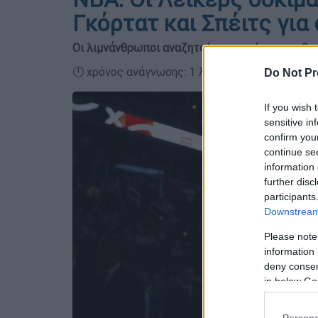
Γκόρτατ και Σπέιτς για 
Οι λιμνάνθρωποι αναζητούν τον παίκτη που θα
🕛 χρόνος ανάγνωσης: 1 λεπτό ┋
Do Not Pr
If you wish 
sensitive in
confirm you
continue se
information 
further disc
participants
Downstream 
Please note
information 
deny consent
in below Go
Persona