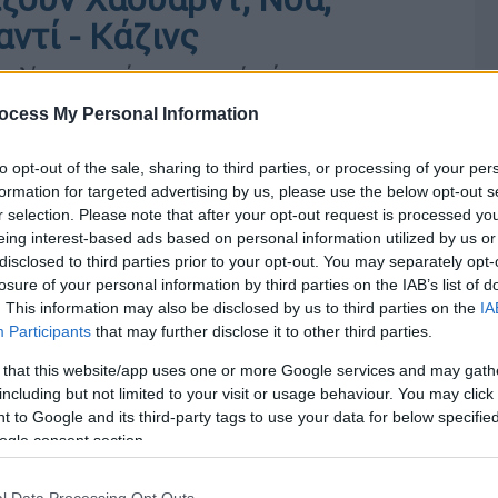
αντί - Κάζινς
 καλύψει το κενό του τραυματία σέντερ
ocess My Personal Information
to opt-out of the sale, sharing to third parties, or processing of your per
formation for targeted advertising by us, please use the below opt-out s
r selection. Please note that after your opt-out request is processed y
eing interest-based ads based on personal information utilized by us or
disclosed to third parties prior to your opt-out. You may separately opt-
losure of your personal information by third parties on the IAB’s list of
. This information may also be disclosed by us to third parties on the
IA
Participants
that may further disclose it to other third parties.
 that this website/app uses one or more Google services and may gath
including but not limited to your visit or usage behaviour. You may click 
 to Google and its third-party tags to use your data for below specifi
ogle consent section.
l Data Processing Opt Outs