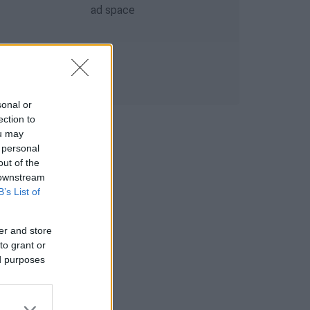
sonal or
ection to
ou may
 personal
out of the
 downstream
B’s List of
er and store
to grant or
ed purposes