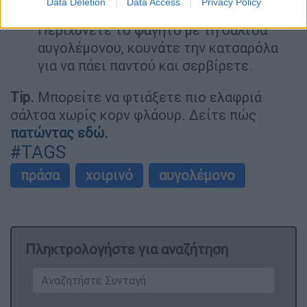
Data Deletion
Data Access
Privacy Policy
προσθέτετε στη δεμένη κρέμα.
Περιχύνετε το φαγητό με τη σάλτσα
αυγολέμονου, κουνάτε την κατσαρόλα
για να πάει παντού και σερβίρετε.
Tip.
Μπορείτε να φτιάξετε πιο ελαφριά
σάλτσα χωρίς κορν φλάουρ. Δείτε πώς
πατώντας εδώ.
#TAGS
πράσα
χοιρινό
αυγολέμονο
Πληκτρολογήστε για αναζήτηση