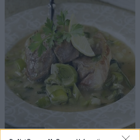
Εικόνα: ICookGreek