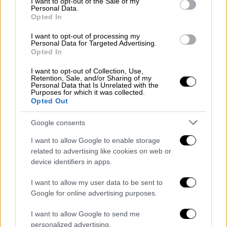
I want to opt-out of the Sale of my
Για το αυγολέμονο
Personal Data.
Opted In
λεμόνια: 2
αυγά: 2
I want to opt-out of processing my
Personal Data for Targeted Advertising.
κορν φλάουρ: 2 κουταλιές της
Opted In
σούπας
I want to opt-out of Collection, Use,
Retention, Sale, and/or Sharing of my
Personal Data that Is Unrelated with the
Purposes for which it was collected.
Εκτέλεση
Opted Out
Google consents
Καθαρίζετε το σέλινο, το ζεματίζετε
I want to allow Google to enable storage
2΄-3΄ σε άφθονο νερό και το
related to advertising like cookies on web or
στραγγίζετε. Καθαρίζετε τα
πράσα
και
device identifiers in apps.
τα φρέσκα κρεμμυδάκια και τα κόβετε
I want to allow my user data to be sent to
σε ροδέλες.
Google for online advertising purposes.
Ζεσταίνετε το μισό ελαιόλαδο σε βαθιά
κατσαρόλα και σοτάρετε ελαφρά το
I want to allow Google to send me
χοιρινό
από όλες τις πλευρές. Το
personalized advertising.