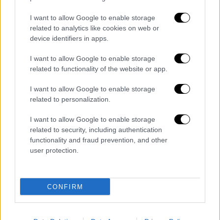
βγάζετε από την κατσαρόλα με τρυπητή
I want to allow Google to enable storage
κουτάλα.
related to analytics like cookies on web or
Προσθέτετε στην κατσαρόλα το
device identifiers in apps.
υπόλοιπο λάδι και κατόπιν ρίχνετε το
I want to allow Google to enable storage
σέλινο, τα πράσα και τα κρεμμυδάκια.
related to functionality of the website or app.
Συνεχίζετε το σοτάρισμα μέχρις ότου
τα χορταρικά μαραθούν. Προσθέτετε
I want to allow Google to enable storage
ξανά το κρέας, λίγο νερό και
related to personalization.
αλατοπίπερο και σιγοβράζετε το
I want to allow Google to enable storage
φαγητό 1 ώρα 15΄, ελέγχοντας κάθε τόσο
related to security, including authentication
τα υγρά του.
functionality and fraud prevention, and other
Όταν το φαγητό βράσει, παίρνετε
user protection.
αρκετό από το ζουμί του, το βάζετε σε
ένα κατσαρολάκι, προσθέτετε το κορν
CONFIRM
φλάουρ διαλυμένο σε λίγο κρύο νερό και
το ανακατεύετε μέχρι να δέσει. Χτυπάτε
τα αυγά με το χυμό λεμονιού και τα