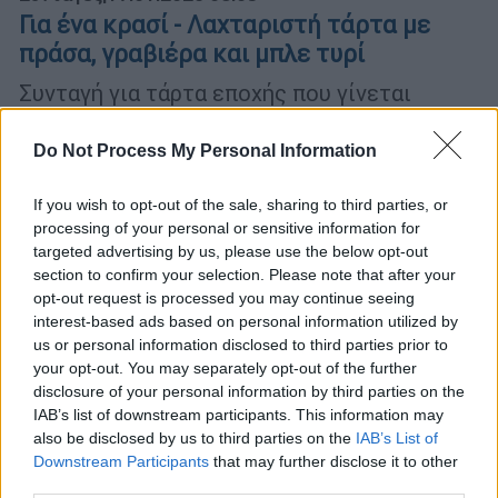
Για ένα κρασί - Λαχταριστή τάρτα με
πράσα, γραβιέρα και μπλε τυρί
Συνταγή για τάρτα εποχής που γίνεται
εύκολα με σφολιάτα του εμπορίου.
Μπορείτε όμως να την απογειώσετε
Do Not Process My Personal Information
γευστικά με σπιτική, τραγανή βάση
If you wish to opt-out of the sale, sharing to third parties, or
processing of your personal or sensitive information for
targeted advertising by us, please use the below opt-out
section to confirm your selection. Please note that after your
opt-out request is processed you may continue seeing
interest-based ads based on personal information utilized by
us or personal information disclosed to third parties prior to
your opt-out. You may separately opt-out of the further
disclosure of your personal information by third parties on the
IAB’s list of downstream participants. This information may
also be disclosed by us to third parties on the
IAB’s List of
Downstream Participants
that may further disclose it to other
third parties.