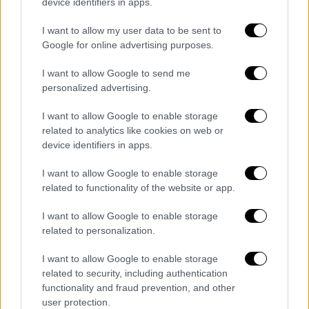
device identifiers in apps.
I want to allow my user data to be sent to
Google for online advertising purposes.
I want to allow Google to send me
personalized advertising.
I want to allow Google to enable storage
related to analytics like cookies on web or
device identifiers in apps.
I want to allow Google to enable storage
related to functionality of the website or app.
Food & Drink
|
21.12.2022 08:15
I want to allow Google to enable storage
Οι σούπες της γιορτής - Τέσσερις
related to personalization.
συνταγές για το χριστουγεννιάτικο
τραπέζι
I want to allow Google to enable storage
related to security, including authentication
Μανιταρόσουπα, σούπα με κίτρινη κολοκύθα
functionality and fraud prevention, and other
και πατατόσουπα με πράσα είναι από τις
user protection.