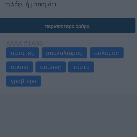
πιλάφι ή μπασμάτι.
περισσότερα άρθρα
ΑΛΛΑ #TAGS
πατάτες
μπακαλιάρος
σολομός
σούπα
σούπες
τάρτα
γραβιέρα