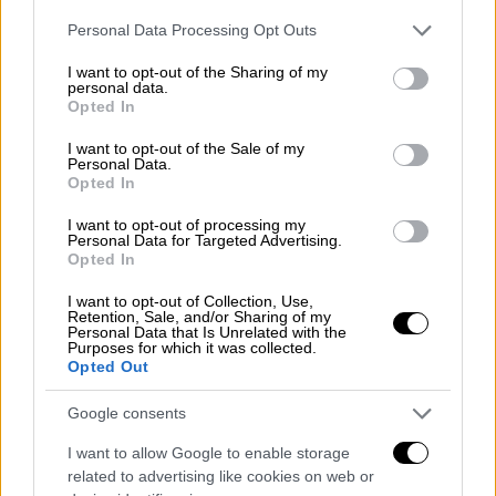
Please note that this website/app uses one or more Google
Personal Data Processing Opt Outs
services and may gather and store information including but
not limited to your visit or usage behaviour. You may click to
I want to opt-out of the Sharing of my
personal data.
grant or deny consent to Google and its third-party tags to
Opted In
use your data for below specified purposes in below Google
consent section.
I want to opt-out of the Sale of my
Personal Data.
Opted In
I want to opt-out of processing my
Συνταγές
|
05.01.2023 08:40
Personal Data for Targeted Advertising.
Opted In
Χοιρινό πρασοσέλινο - Ένα έξοχο
παραδοσιακό πιάτο
I want to opt-out of Collection, Use,
Retention, Sale, and/or Sharing of my
Personal Data that Is Unrelated with the
Συνταγή για χοιρινό με πράσα, σέλινο και
Purposes for which it was collected.
σάλτσα αυγολέμονο. Χαρακτηριστικό πιάτο
Opted Out
του χειμώνα και του ελληνικού, γιορτινού
Google consents
-και όχι μόνο- τραπεζιού.
I want to allow Google to enable storage
related to advertising like cookies on web or