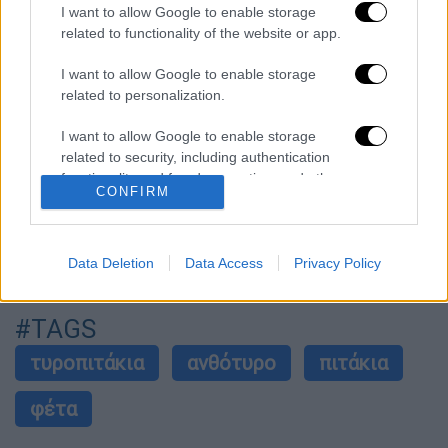
I want to allow Google to enable storage
ψήσιμο. Επαναλαμβάνετε τη διαδικασία
related to functionality of the website or app.
μέχρι να τελειώσουν τα φύλλα κρούστας
και η γέμιση.
I want to allow Google to enable storage
Αλείφετε την κάθε φλογέρα με λίγο
related to personalization.
λιωμένο βούτυρο και πασπαλίζετε με
I want to allow Google to enable storage
μπόλικο σουσάμι.
related to security, including authentication
Τις τοποθετούσε σε ταψί στρωμένο με
functionality and fraud prevention, and other
CONFIRM
αντικολλητικό χαρτί και ψήνετε σε
user protection.
προθερμασμένο φούρνο στους 180°C για
20'-25', μέχρι να πάρουν ωραίο χρώμα.
Data Deletion
Data Access
Privacy Policy
Σερβίρετε περιχύνοντας με μέλι.
#TAGS
τυροπιτάκια
ανθότυρο
πιτάκια
φέτα