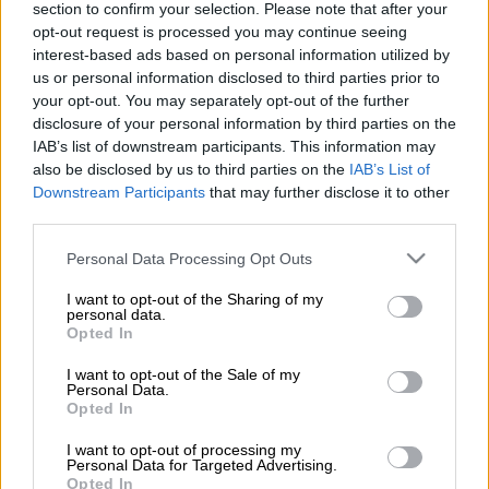
section to confirm your selection. Please note that after your
©Unsplash
opt-out request is processed you may continue seeing
interest-based ads based on personal information utilized by
us or personal information disclosed to third parties prior to
45'
4
your opt-out. You may separately opt-out of the further
disclosure of your personal information by third parties on the
IAB’s list of downstream participants. This information may
also be disclosed by us to third parties on the
IAB’s List of
Υλικά
Downstream Participants
that may further disclose it to other
third parties.
½ πακέτο φύλλο κρούστας
Please note that this website/app uses one or more Google
Personal Data Processing Opt Outs
services and may gather and store information including but
150 γρ. μανούρι θρυμματισμένο
not limited to your visit or usage behaviour. You may click to
I want to opt-out of the Sharing of my
150 γρ. φέτα θρυμματισμένη
personal data.
grant or deny consent to Google and its third-party tags to
Opted In
150 γρ. ανθότυρο θρυμματισμένο
use your data for below specified purposes in below Google
2 αυγά χτυπημένα
consent section.
I want to opt-out of the Sale of my
Personal Data.
1 κουταλιά της σούπας δυόσμος
Opted In
αλάτι, πιπέρι
λίγο μαύρο σουσάμι
I want to opt-out of processing my
Personal Data for Targeted Advertising.
μέλι για το σερβίρισμα
Opted In