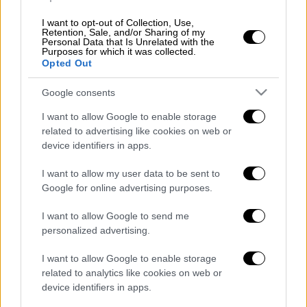
I want to opt-out of Collection, Use,
Retention, Sale, and/or Sharing of my
Personal Data that Is Unrelated with the
Εκτέλεση
Purposes for which it was collected.
Opted Out
Ρίχνετε τα τυριά σε μεγάλο μπολ,
Google consents
προσθέτετε τα αυγά, το αλατοπίπερο,
I want to allow Google to enable storage
τον δυόσμο και τα αναμειγνύετε καλά.
related to advertising like cookies on web or
Λιώνετε το βούτυρο σε χλιαρή
device identifiers in apps.
θερμοκρασία.
I want to allow my user data to be sent to
Κόβετε κάθε φύλλο κρούστας σε 3
Google for online advertising purposes.
ισομερή κομμάτια. Τα αλείφετε με
βούτυρο και τα τοποθετείτε το ένα
I want to allow Google to send me
πάνω στο άλλο. Στην άκρη βάζετε μια
personalized advertising.
κουταλιά της σούπας από τη γέμιση των
I want to allow Google to enable storage
τυριών και τυλίγετε σε ρολό κλείνοντας
related to analytics like cookies on web or
προσεκτικά τις πλαϊνές πλευρές της
device identifiers in apps.
φλογέρας, για να μη φύγει η γέμιση στο