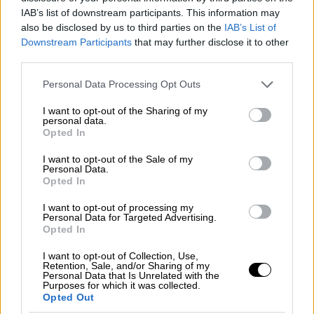
IAB’s list of downstream participants. This information may
also be disclosed by us to third parties on the
IAB’s List of
Downstream Participants
that may further disclose it to other
third parties.
Please note that this website/app uses one or more Google
Personal Data Processing Opt Outs
services and may gather and store information including but
not limited to your visit or usage behaviour. You may click to
I want to opt-out of the Sharing of my
personal data.
grant or deny consent to Google and its third-party tags to
Opted In
use your data for below specified purposes in below Google
consent section.
I want to opt-out of the Sale of my
Personal Data.
Opted In
I want to opt-out of processing my
Personal Data for Targeted Advertising.
Συνταγές
|
11.07.2022 08:20
Opted In
Τυρομπουκιές του τηγανιού
I want to opt-out of Collection, Use,
Retention, Sale, and/or Sharing of my
Λιχουδιά για μικρούς και μεγάλους. Συνταγή
Personal Data that Is Unrelated with the
Purposes for which it was collected.
για τυροπιτάκια τηγανητά με γέμιση από
Opted Out
φέτα, ρεγκάτο και γιαούρτι.