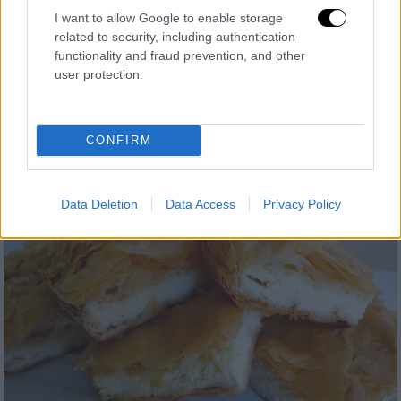
I want to allow Google to enable storage
related to security, including authentication
Συνταγές
|
20.06.2022 10:37
functionality and fraud prevention, and other
Πανεύκολα τυροπιτάκια με φρέσκο
user protection.
τυρί-κρέμα χωρίς αυγά
Συνταγή λαχταριστά τυροπιτάκια σε φύλλο
CONFIRM
κρούστας με φρέσκο τυρί-κρέμα και άνηθο.
Data Deletion
Data Access
Privacy Policy