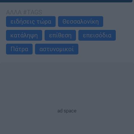
ΑΛΛΑ #TAGS
ειδήσεις τώρα
Θεσσαλονίκη
κατάληψη
επίθεση
επεισόδια
Πάτρα
αστυνομικοί