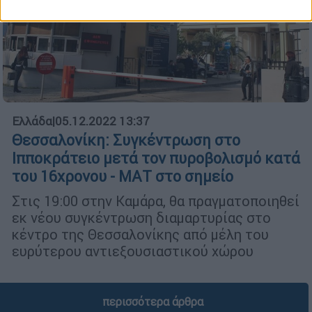
Ελλάδα
|
05.12.2022 13:37
Θεσσαλονίκη: Συγκέντρωση στο
Ιπποκράτειο μετά τον πυροβολισμό κατά
του 16χρονου - ΜΑΤ στο σημείο
Στις 19:00 στην Καμάρα, θα πραγματοποιηθεί
εκ νέου συγκέντρωση διαμαρτυρίας στο
κέντρο της Θεσσαλονίκης από μέλη του
ευρύτερου αντιεξουσιαστικού χώρου
περισσότερα άρθρα