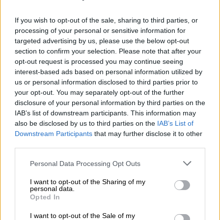
μάρκετ στην Πάτρα: Άρπαξαν τρόφιμα
If you wish to opt-out of the sale, sharing to third parties, or
για να τα μοιράσουν στη λαϊκή αγορά
processing of your personal or sensitive information for
Η συγκεκριμένη ενέργεια φαίνεται πως
targeted advertising by us, please use the below opt-out
section to confirm your selection. Please note that after your
έγινε προκειμένου οι αντιεξουσιαστές να
opt-out request is processed you may continue seeing
μοιράσουν τα τρόφιμα σε καταναλωτές
interest-based ads based on personal information utilized by
us or personal information disclosed to third parties prior to
your opt-out. You may separately opt-out of the further
disclosure of your personal information by third parties on the
IAB’s list of downstream participants. This information may
also be disclosed by us to third parties on the
IAB’s List of
Downstream Participants
that may further disclose it to other
third parties.
Please note that this website/app uses one or more Google
Personal Data Processing Opt Outs
services and may gather and store information including but
not limited to your visit or usage behaviour. You may click to
I want to opt-out of the Sharing of my
personal data.
grant or deny consent to Google and its third-party tags to
Opted In
use your data for below specified purposes in below Google
consent section.
I want to opt-out of the Sale of my