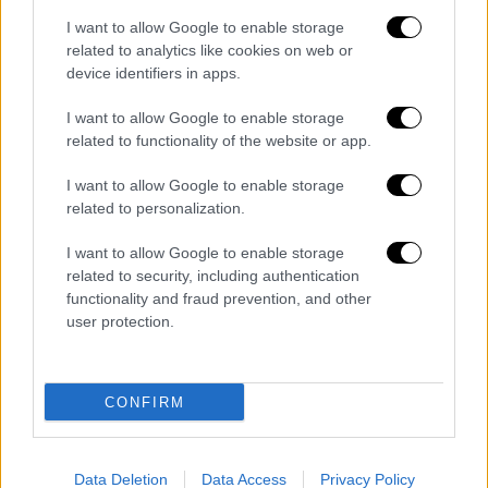
I want to allow Google to enable storage
related to analytics like cookies on web or
device identifiers in apps.
I want to allow Google to enable storage
related to functionality of the website or app.
Ελλάδα
|
05.01.2023 23:37
I want to allow Google to enable storage
Επίθεση αντιεξουσιαστών στα ΕΛΤΑ στο
related to personalization.
Κουκάκι - Έχουν προκληθεί φθορές
I want to allow Google to enable storage
Τι αναφέρουν οι πρώτες πληροφορίες
related to security, including authentication
functionality and fraud prevention, and other
user protection.
CONFIRM
Data Deletion
Data Access
Privacy Policy