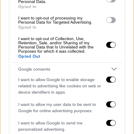
Personal Data.
Opted In
Ελλάδα
|
28.04.2023 21:42
I want to opt-out of processing my
Personal Data for Targeted Advertising.
Θεσσαλονίκη: Ξυλοκόπησαν 24χρονο που
Opted In
φέρεται να ασελγούσε σε ανήλικη -
I want to opt-out of Collection, Use,
«Συμμετείχαν και αυτόπτες όταν
Retention, Sale, and/or Sharing of my
κατάλαβαν γιατί»
Personal Data that Is Unrelated with the
Purposes for which it was collected.
Opted Out
«Όταν άτομα που ήταν στο σημείο
αντιλήφθηκαν τον λόγο που τον χτυπάμε
Google consents
τότε συμμετείχαν και αυτοί»
I want to allow Google to enable storage
related to advertising like cookies on web or
device identifiers in apps.
I want to allow my user data to be sent to
Google for online advertising purposes.
I want to allow Google to send me
personalized advertising.