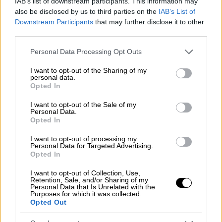
IAB’s list of downstream participants. This information may
also be disclosed by us to third parties on the
IAB’s List of
Downstream Participants
that may further disclose it to other
third parties.
Κόσμος
|
09.06.2019 21:18
Please note that this website/app uses one or more Google
Personal Data Processing Opt Outs
Τάρα Σαριφί: Το παιδί-θαύμα που
services and may gather and store information including but
not limited to your visit or usage behaviour. You may click to
I want to opt-out of the Sharing of my
«νίκησε» τον Αϊνστάιν μιλά στο «Έθνος»
personal data.
grant or deny consent to Google and its third-party tags to
Opted In
«Το πιο σηµαντικό είναι ότι µε βοήθησε
use your data for below specified purposes in below Google
στην αυτοπεποίθησή µου», λέει στο «Έθνος
consent section.
I want to opt-out of the Sale of my
Personal Data.
της Κυριακής» η 11χρονη ιδιοφυΐα από το
Opted In
Ιράν για το τεστ IQ της Mensa, που έδειξε
ότι έχει δείκτη νοημοσύνης 162
I want to opt-out of processing my
Personal Data for Targeted Advertising.
Opted In
ΑΛΛΑ #TAGS
ειδήσεις τώρα
έρευνα
ΗΠΑ
I want to opt-out of Collection, Use,
Retention, Sale, and/or Sharing of my
Personal Data that Is Unrelated with the
Purposes for which it was collected.
βενζίνη
κάνναβη
θάλασσα
Opted Out
έφηβοι