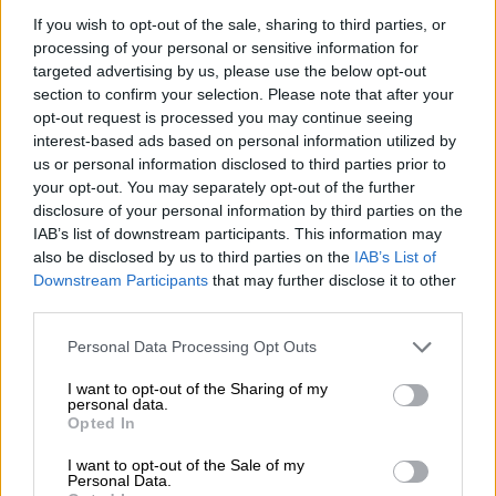
έχουν το ενδιαφέρον τους
If you wish to opt-out of the sale, sharing to third parties, or
processing of your personal or sensitive information for
targeted advertising by us, please use the below opt-out
section to confirm your selection. Please note that after your
opt-out request is processed you may continue seeing
interest-based ads based on personal information utilized by
us or personal information disclosed to third parties prior to
your opt-out. You may separately opt-out of the further
disclosure of your personal information by third parties on the
IAB’s list of downstream participants. This information may
also be disclosed by us to third parties on the
IAB’s List of
Downstream Participants
that may further disclose it to other
third parties.
Please note that this website/app uses one or more Google
Personal Data Processing Opt Outs
services and may gather and store information including but
not limited to your visit or usage behaviour. You may click to
I want to opt-out of the Sharing of my
personal data.
grant or deny consent to Google and its third-party tags to
Opted In
Σινεμά
|
21.05.2026 10:09
use your data for below specified purposes in below Google
consent section.
Από την Ομηρία του Γκας Βαν Σαντ,
I want to opt-out of the Sale of my
Personal Data.
μέχρι την Αρκουδότρυπα και το Star