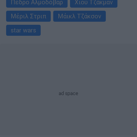
Πέδρο Αλμοδόβαρ
Χιού Τζάκμαν
Μέριλ Στριπ
Μάικλ Τζάκσον
star wars