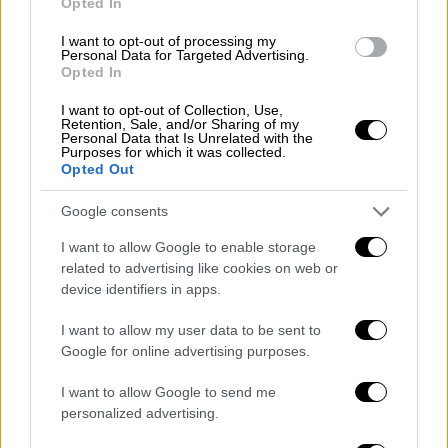
Opted In
Wars στις ταινίες της εβδομάδας
I want to opt-out of processing my
Personal Data for Targeted Advertising.
Ενδιαφέρουσες προτάσεις εν μέσω
Opted In
κακοκαιρίας την ώρα που ανοίγουν όλα τα
θερινά σινεμά στην πόλη
I want to opt-out of Collection, Use,
Retention, Sale, and/or Sharing of my
Personal Data that Is Unrelated with the
Purposes for which it was collected.
Opted Out
Google consents
I want to allow Google to enable storage
related to advertising like cookies on web or
device identifiers in apps.
I want to allow my user data to be sent to
Google for online advertising purposes.
I want to allow Google to send me
personalized advertising.