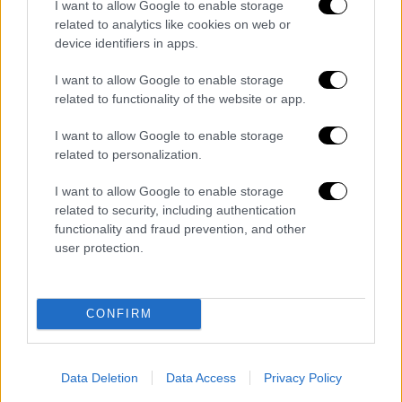
I want to allow Google to enable storage
Σινεμά
|
07.05.2026 11:10
related to analytics like cookies on web or
device identifiers in apps.
Καλοκαιρινή διάθεση, με μαλλιαρούς
ντετέκτιβ, γαλλική κομεντί, τρόμο και
I want to allow Google to enable storage
Μπίλι Άιλις στις ταινίες της εβδομάδας
related to functionality of the website or app.
Το πρώτο κινηματογραφικό μενού του
I want to allow Google to enable storage
Μαΐου
related to personalization.
I want to allow Google to enable storage
related to security, including authentication
functionality and fraud prevention, and other
user protection.
CONFIRM
Data Deletion
Data Access
Privacy Policy