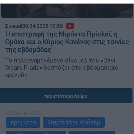
Σινεμά
|
30.04.2026 10:58
Η επιστροφή της Μιράντα Πρίσλεϊ, η
Ομάχα και ο Κύριος Κανένας στις ταινίες
της εβδομάδας
Το πολυαναμενόμενο σίκουελ του «Devil
Wears Prada» δεσπόζει στο εβδομαδιαίο
«μενού»
περισσότερα άρθρα
ΑΛΛΑ #TAGS
πρεμιέρα
Μπράντλεϊ Κούπερ