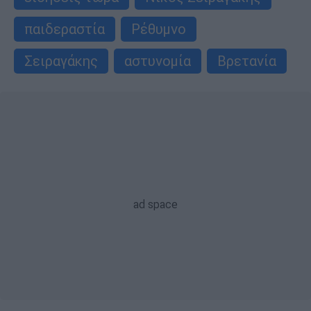
παιδεραστία
Ρέθυμνο
Σειραγάκης
αστυνομία
Βρετανία