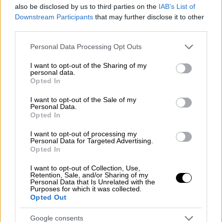
Ο Κρίστιαν Μπρούκνερ, ένας
also be disclosed by us to third parties on the
IAB’s List of
καταδικασμένος παιδεραστής και
Downstream Participants
that may further disclose it to other
διακινητής ναρκωτικών,
third parties.
Please note that this website/app uses one or more Google
Personal Data Processing Opt Outs
services and may gather and store information including but
not limited to your visit or usage behaviour. You may click to
I want to opt-out of the Sharing of my
personal data.
grant or deny consent to Google and its third-party tags to
Opted In
use your data for below specified purposes in below Google
consent section.
I want to opt-out of the Sale of my
Personal Data.
Opted In
I want to opt-out of processing my
Personal Data for Targeted Advertising.
Opted In
I want to opt-out of Collection, Use,
Retention, Sale, and/or Sharing of my
Personal Data that Is Unrelated with the
Purposes for which it was collected.
Opted Out
Ελλάδα
|
23.10.2023 12:38
Google consents