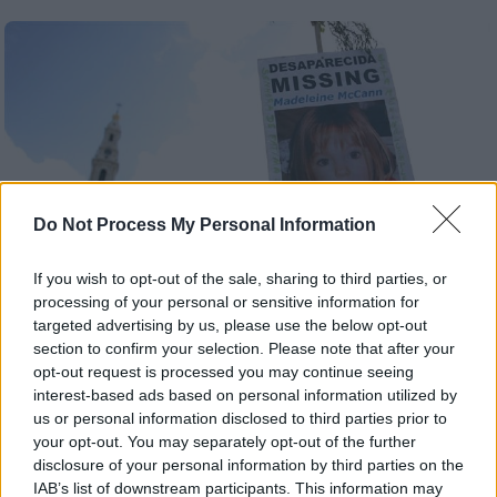
Do Not Process My Personal Information
If you wish to opt-out of the sale, sharing to third parties, or
processing of your personal or sensitive information for
targeted advertising by us, please use the below opt-out
section to confirm your selection. Please note that after your
opt-out request is processed you may continue seeing
Κόσμος
|
30.11.2023 23:30
interest-based ads based on personal information utilized by
Ο βασικός ύποπτος για την εξαφάνιση
us or personal information disclosed to third parties prior to
της Μαντλίν Μακάν θα δικαστεί για
your opt-out. You may separately opt-out of the further
άλλες υποθέσεις βιασμών στη Γερμανία
disclosure of your personal information by third parties on the
IAB’s list of downstream participants. This information may