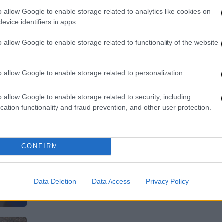
Η πρώην παίκτρια του GNTM και
o allow Google to enable storage related to analytics like cookies on
σύντροφος του Γιώργου Σαμπάνη,
evice identifiers in apps.
αποκάλυψε πως έχει την πάθηση
o allow Google to enable storage related to functionality of the website
πάρεση Bell
o allow Google to enable storage related to personalization.
Κόσμος
|
05.10.2023 19:52
o allow Google to enable storage related to security, including
Μυστηριώδης ασθένεια χτύπησε
cation functionality and fraud prevention, and other user protection.
μαθήτριες στην Κένυα: Έπαθαν
παράλυση και «μαζική υστερία»
CONFIRM
Σε βίντεο που κυκλοφορεί φαίνονται
συγκλονιστικά πλάνα με κορίτσια να
μεταφέρονται παράλυτα
Data Deletion
Data Access
Privacy Policy