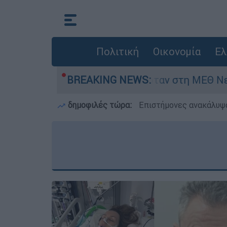
Πολιτική
Οικονομία
Ελ
8 ημερών - Νοσηλευόταν στη ΜΕΘ Νεογνών
BREAKING NEWS:
δημοφιλές τώρα:
Επιστήμονες ανακάλυψα