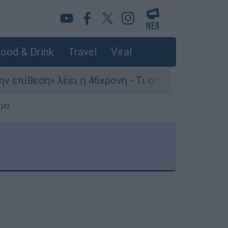
ood & Drink
Travel
Viral
 λέει η 46χρονη - Τι αποκάλυψε στους αστυνομι
σμο