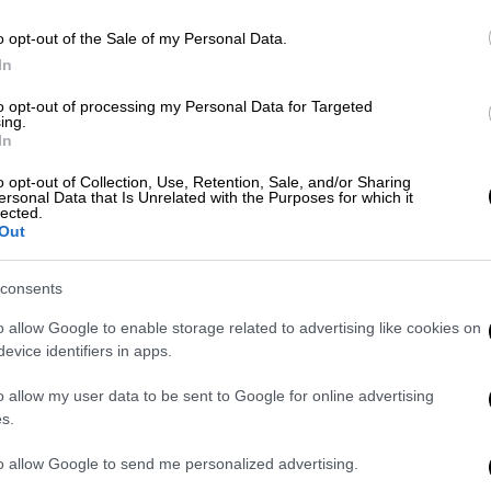
Α
o opt-out of the Sale of my Personal Data.
Αθλητισμός
|
26.04.2024 15:17
In
Σόκαρε ο Εμπίιντ: Αποκάλυψε ότι
to opt-out of processing my Personal Data for Targeted
Με
πάσχει από παράλυση Bell - «Δεν
ing.
Μ
In
ένιωθα το σώμα μου»
0
o opt-out of Collection, Use, Retention, Sale, and/or Sharing
Δήλωσε ότι παλεύει με διάφορα
ersonal Data that Is Unrelated with the Purposes for which it
lected.
συμπτώματα, όπως θολή όραση και
Out
ξηροφθαλμία
consents
o allow Google to enable storage related to advertising like cookies on
evice identifiers in apps.
Lifestyle
|
01.04.2024 10:23
Ιωάννα Σαρρή: «Αντιμετωπίζω
o allow my user data to be sent to Google for online advertising
κάτι τρομακτικό, έχω πάρεση Bell,
s.
παρέλυσε η αριστερή πλευρά του
to allow Google to send me personalized advertising.
προσώπου μου»