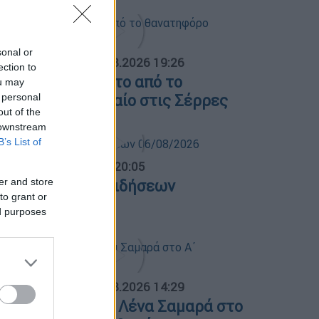
sonal or
ΟΣΠΑΣΜΑΤΑ...
|
07.08.2026 19:26
ection to
ίντεο ντοκουμέντο από το
ou may
 personal
ανατηφόρο τροχαίο στις Σέρρες
out of the
 downstream
B’s List of
ντρικό...
|
06.08.2026 20:05
er and store
εντρικό δελτίο ειδήσεων
to grant or
6/08/2026
ed purposes
ΟΣΠΑΣΜΑΤΑ...
|
07.08.2026 14:29
νημόσυνο για τη Λένα Σαμαρά στο