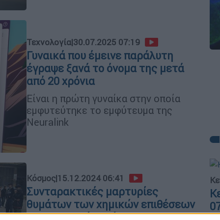
Τεχνολογία
|
30.07.2025 07:19
Γυναικά που έμεινε παράλυτη
έγραψε ξανά το όνομα της μετά
από 20 χρόνια
Είναι η πρώτη γυναίκα στην οποία
εμφυτεύτηκε το εμφύτευμα της
Neuralink
Κόσμος
|
15.12.2024 06:41
Κε
Συνταρακτικές μαρτυρίες
Κ
θυμάτων των χημικών επιθέσεων
0
του καθεστώτος Άσαντ -