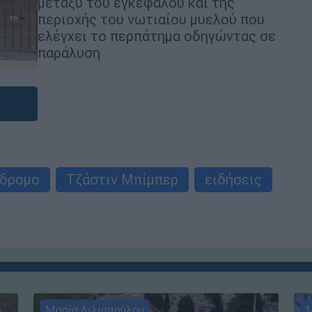
μεταξύ του εγκεφάλου και της
περιοχής του νωτιαίου μυελού που
ελέγχει το περπάτημα οδηγώντας σε
παράλυση
νδρομο
Τζάστιν Μπίμπερ
ειδήσεις
Μαρία Λιλιοπούλου
Μ