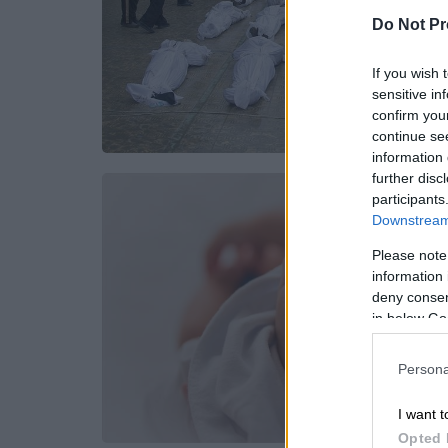
Do Not Pr
If you wish 
sensitive in
confirm you
continue se
information 
further disc
participants
Downstream 
Please note
information 
deny consent
in below Go
Persona
I want t
Opted 