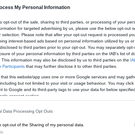
«Υπήρχαν παντού πτώματα»
ocess My Personal Information
Οι μνήμες είναι ακόμα νωπές από τις
to opt-out of the sale, sharing to third parties, or processing of your per
επιθέσεις με το εν λόγω αέριο το
ΑΠ
formation for targeted advertising by us, please use the below opt-out s
2013
Β
r selection. Please note that after your opt-out request is processed y
eing interest-based ads based on personal information utilized by us or
θ
disclosed to third parties prior to your opt-out. You may separately opt-
losure of your personal information by third parties on the IAB’s list of
Υγεία
|
27.05.2024 07:31
. This information may also be disclosed by us to third parties on the
IA
Βρετανία: Εκατοντάδες μωρά
Participants
that may further disclose it to other third parties.
Κε
γεννήθηκαν με εγκεφαλική
 that this website/app uses one or more Google services and may gath
Κ
παράλυση– Το ΕΣΥ δαπάνησε
including but not limited to your visit or usage behaviour. You may click 
0
δισεκατομμύρια σε αγωγές
 to Google and its third-party tags to use your data for below specifi
ogle consent section.
Σύμφωνα με την ανεξάρτητη
ρυθμιστική αρχή υγείας, σχεδόν τα
l Data Processing Opt Outs
δύο τρίτα των μονάδων μητρότητας
ΑΠ
στη χώρα δεν είναι ασφαλή
o opt-out of the Sharing of my personal data.
Μ
In