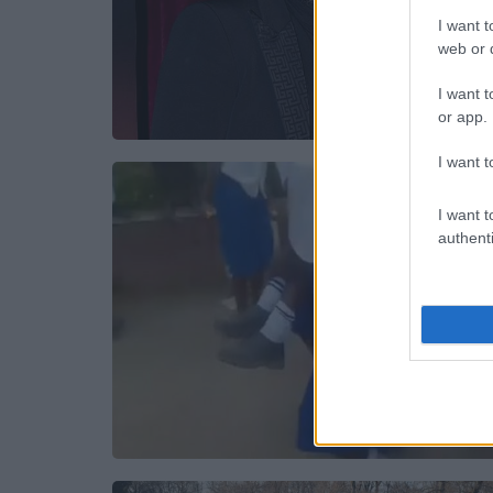
I want t
web or d
I want t
or app.
I want t
I want t
authenti