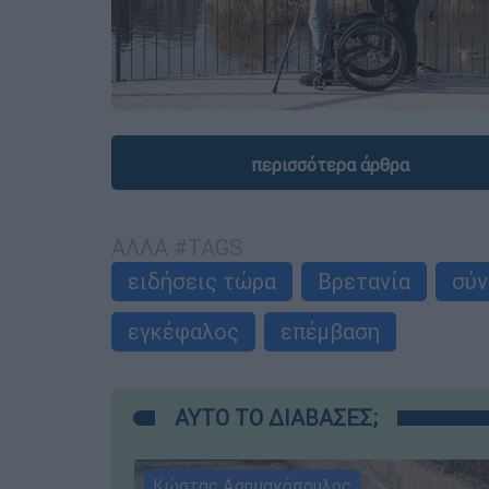
περισσότερα άρθρα
ΑΛΛΑ #TAGS
ειδήσεις τώρα
Βρετανία
σύ
εγκέφαλος
επέμβαση
ΑΥΤΟ ΤΟ ΔΙΑΒΑΣΕΣ;
Κώστας Ασημακόπουλος