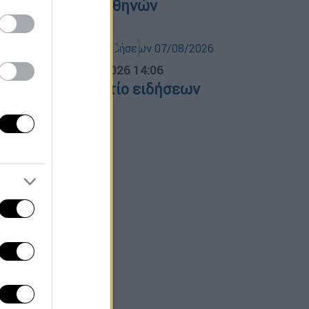
΄ Νεκροταφείο Αθηνών
σημεριανό...
|
07.08.2026 14:06
εσημεριανό δελτίο ειδήσεων
7/08/2026