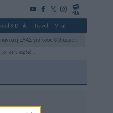
ood & Drink
Travel
Viral
η ΕΛΑΣ για τους 8 βιασμούς τουριστριών - «Μόν
 νο1 στην καρδιά...