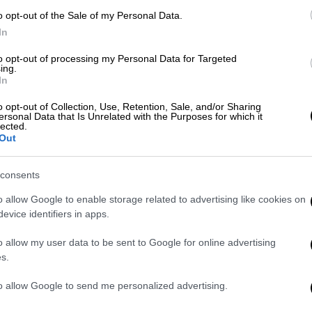
ός Νικαίας
Superleague2
o opt-out of the Sale of my Personal Data.
Ώρ
In
τέλης
Ώ
to opt-out of processing my Personal Data for Targeted
ing.
In
o opt-out of Collection, Use, Retention, Sale, and/or Sharing
Δε
ersonal Data that Is Unrelated with the Purposes for which it
lected.
Δ
Out
consents
Κε
o allow Google to enable storage related to advertising like cookies on
evice identifiers in apps.
Κ
0
o allow my user data to be sent to Google for online advertising
s.
to allow Google to send me personalized advertising.
ΑΘ