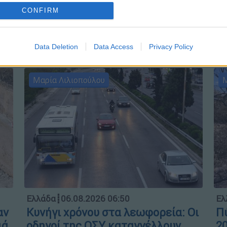
Α
o allow Google to enable storage related to analytics like cookies on
CONFIRM
evice identifiers in apps.
o allow Google to enable storage related to functionality of the website
Data Deletion
Data Access
Privacy Policy
o allow Google to enable storage related to personalization.
Μαρία Λιλιοπούλου
Μ
o allow Google to enable storage related to security, including
cation functionality and fraud prevention, and other user protection.
Ελλάδα
┋
06.08.2026 06:50
Ελ
αν
Κυνήγι χρόνου στα λεωφορεία: Οι
Πύ
ιά
οδηγοί της ΟΣΥ καταγγέλλουν
20