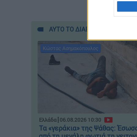
I want t
web or d
I want t
ΑΥΤΟ ΤΟ ΔΙΑΒΑΣΕΣ;
or app.
I want t
Κώστας Ασημακόπουλος
I want t
authenti
Ελλάδα
┋
06.08.2026 10:30
Τα «γεράκια» της Ψάθας: Έσωσ
από τη μεγάλη φωτιά τη γειτον