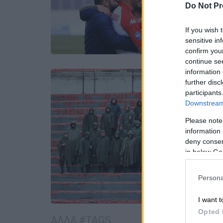
Do Not Pr
If you wish 
sensitive in
confirm you
continue se
information 
further disc
participants
Downstream 
Please note
information 
deny consent
in below Go
Persona
I want t
Opted 
ΑΛΛΑ #TAGS