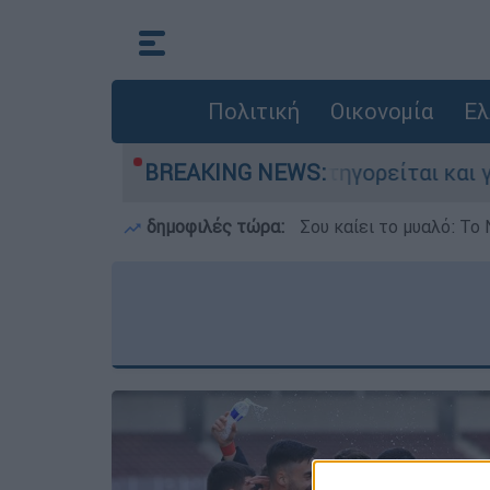
Πολιτική
Οικονομία
Ελ
τονίες στην Ελλάδα - Κατηγορείται και για τη
BREAKING NEWS:
δημοφιλές τώρα:
Σου καίει το μυαλό: Το 