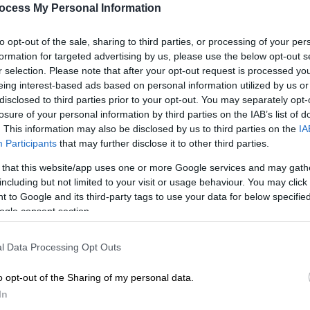
ocess My Personal Information
Η Παναχαϊκή πέρασε από τη Λάρισα
και ο Διαγόρας επικράτησε στη Δράμα
to opt-out of the sale, sharing to third parties, or processing of your per
πλησιάζοντας στην κορυφή της
formation for targeted advertising by us, please use the below opt-out s
βαθμολογίας
r selection. Please note that after your opt-out request is processed y
eing interest-based ads based on personal information utilized by us or
disclosed to third parties prior to your opt-out. You may separately opt-
Αθλητισμός
|
30.01.2019 17:51
losure of your personal information by third parties on the IAB’s list of
. This information may also be disclosed by us to third parties on the
IA
Football League: Φαντάροι
Participants
that may further disclose it to other third parties.
ντυμένοι στα χακί γέμισαν εξέδρα
στη Δράμα! (pics)
 that this website/app uses one or more Google services and may gath
including but not limited to your visit or usage behaviour. You may click 
Ευκαιρία να ξεσκάσουν
 to Google and its third-party tags to use your data for below specifi
παρακολουθώντας ποδοσφαιρικό
ogle consent section.
αγώνα της Football League βρήκαν 50
Με
φαντάροι του 518 Τάγματος Πεζικού
l Data Processing Opt Outs
Μ
Κάτω Νευροκοπίου
0
o opt-out of the Sharing of my personal data.
In