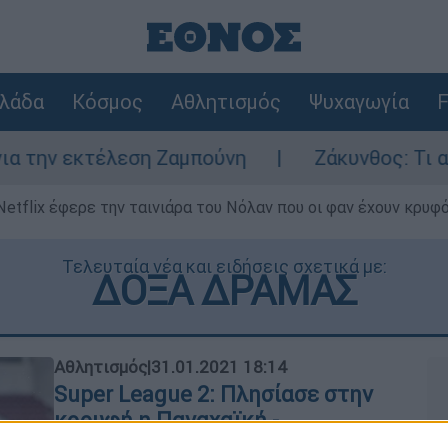
λάδα
Κόσμος
Αθλητισμός
Ψυχαγωγία
F
ν εκτέλεση Ζαμπούνη
Ζάκυνθος: Τι απαντά 
Netflix έφερε την ταινιάρα του Νόλαν που οι φαν έχουν κρυφό
Τελευταία νέα και ειδήσεις σχετικά με:
ΔΟΞΑ ΔΡΑΜΑΣ
Αθλητισμός
|
31.01.2021 18:14
Super League 2: Πλησίασε στην
κορυφή η Παναχαϊκή -
Αποτελέσματα και γκολ