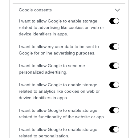
Η σύγκριση των τιμών γίνεται είτε μέσω
Google consents
της εφραμογής e-katanalotis, είτε μέσα από
I want to allow Google to enable storage
τα application
related to advertising like cookies on web or
device identifiers in apps.
I want to allow my user data to be sent to
Google for online advertising purposes.
I want to allow Google to send me
personalized advertising.
I want to allow Google to enable storage
related to analytics like cookies on web or
device identifiers in apps.
I want to allow Google to enable storage
related to functionality of the website or app.
I want to allow Google to enable storage
Οικονομία
|
02.11.2022 09:00
related to personalization.