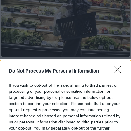
Οικονομία
|
03.11.2022 10:09
Do Not Process My Personal Information
Καλάθι του νοικοκυριού: Η μεγάλη
αλλαγή που θα εφαρμοστεί από σήμερα
If you wish to opt-out of the sale, sharing to third parties, or
στα ράφια των σούπερ μάρκετ – Τι
processing of your personal or sensitive information for
ανέφερε ο Γεωργιάδης
targeted advertising by us, please use the below opt-out
section to confirm your selection. Please note that after your
Θα αναγράφεται και η προηγουμένη τιμή των
opt-out request is processed you may continue seeing
προϊόντων που είναι στο καλάθι για να είναι
interest-based ads based on personal information utilized by
άμεση η σύγκριση των τιμών
us or personal information disclosed to third parties prior to
your opt-out. You may separately opt-out of the further