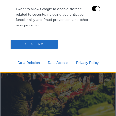
Καλάθι του νοικοκυριού: Πόσο κοστίζουν
I want to allow Google to enable storage
τα βασικά προϊόντα για μια οικογένεια –
related to security, including authentication
Οι λίστες των σούπερ μάρκετ και όλα
functionality and fraud prevention, and other
όσα ισχύουν
user protection.
Πρεμιέρα σήμερα για το καλάθι του
νοικοκυριού
CONFIRM
Data Deletion
Data Access
Privacy Policy