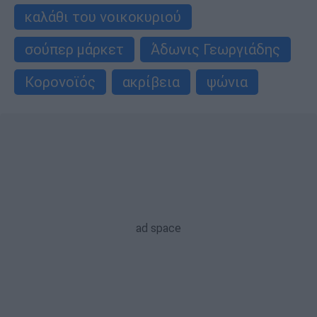
καλάθι του νοικοκυριού
σούπερ μάρκετ
Άδωνις Γεωργιάδης
Κορονοϊός
ακρίβεια
ψώνια