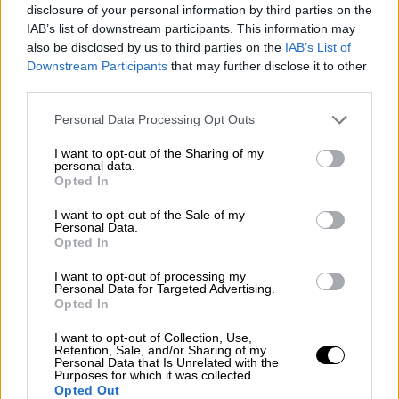
disclosure of your personal information by third parties on the
IAB’s list of downstream participants. This information may
also be disclosed by us to third parties on the
IAB’s List of
Downstream Participants
that may further disclose it to other
third parties.
Please note that this website/app uses one or more Google
Personal Data Processing Opt Outs
services and may gather and store information including but
not limited to your visit or usage behaviour. You may click to
I want to opt-out of the Sharing of my
personal data.
grant or deny consent to Google and its third-party tags to
Opted In
use your data for below specified purposes in below Google
consent section.
I want to opt-out of the Sale of my
Personal Data.
Opted In
I want to opt-out of processing my
Personal Data for Targeted Advertising.
Οικονομία
|
02.11.2022 10:42
Opted In
Καλάθι του νοικοκυριού: Βήμα προς
I want to opt-out of Collection, Use,
βήμα η λειτουργία του e-katanalotis - Οι
Retention, Sale, and/or Sharing of my
τιμοκατάλογοι με τα προϊόντα σε 13
Personal Data that Is Unrelated with the
Purposes for which it was collected.
αλυσίδες σούπερ μάρκετ
Opted Out