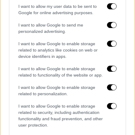
06/08/2026
I want to allow my user data to be sent to
Google for online advertising purposes.
I want to allow Google to send me
Κεντρικό...
|
06.08.2026 20:05
personalized advertising.
Κεντρικό δελτίο ειδήσεων 06/08/2026
I want to allow Google to enable storage
related to analytics like cookies on web or
device identifiers in apps.
ΑΠΟΣΠΑΣΜΑΤΑ...
|
06.08.2026 18:49
I want to allow Google to enable storage
Φωτιά στη Σκύρο: Τεράστιες φλόγες και
related to functionality of the website or app.
ολονύχτια μάχη
I want to allow Google to enable storage
related to personalization.
I want to allow Google to enable storage
Κεντρικό...
|
05.08.2026 19:49
related to security, including authentication
functionality and fraud prevention, and other
Κεντρικό δελτίο ειδήσεων 05/08/2026
user protection.