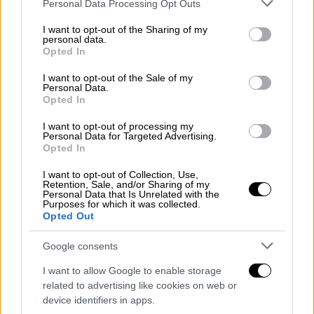
Please note that this website/app uses one or more Google
Personal Data Processing Opt Outs
services and may gather and store information including but
not limited to your visit or usage behaviour. You may click to
I want to opt-out of the Sharing of my
personal data.
grant or deny consent to Google and its third-party tags to
Opted In
use your data for below specified purposes in below Google
consent section.
I want to opt-out of the Sale of my
Personal Data.
Opted In
I want to opt-out of processing my
Personal Data for Targeted Advertising.
Opted In
I want to opt-out of Collection, Use,
Retention, Sale, and/or Sharing of my
Personal Data that Is Unrelated with the
Purposes for which it was collected.
Opted Out
POPULAR VIDEOS
Google consents
I want to allow Google to enable storage
Μεσημεριανό...
|
06.08.2026 14:43
related to advertising like cookies on web or
device identifiers in apps.
Μεσημεριανό δελτίο ειδήσεων