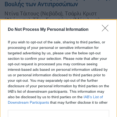
Βουλής των Αντιπροσώπων
Ντίνα Τάιτους (Νεβάδα), Τσάρλι Κριστ
(Φλόριντα), Τζον Σαρμπάνης (Μέριλαντ),
Κρις Πάππας (Νιου Χαμσάιρ), Γκας
Do Not Process My Personal Information
Μπιλιράκης (Φλόριντα), Μάικλ Ουόλτζ
(Φλόριντα), συνθέτουν μια ισχυρή ομάδα
If you wish to opt-out of the sale, sharing to third parties, or
εκπροσώπησης της ομογένειας.
processing of your personal or sensitive information for
targeted advertising by us, please use the below opt-out
ΑΛΛΑ #TAGS
section to confirm your selection. Please note that after your
ΗΠΑ
Τζο Μπάιντεν
Αμερική
opt-out request is processed you may continue seeing
interest-based ads based on personal information utilized by
Βουλή των Αντιπροσώπων
F-35
us or personal information disclosed to third parties prior to
your opt-out. You may separately opt-out of the further
disclosure of your personal information by third parties on the
Γκας Μπιλιράκης
IAB’s list of downstream participants. This information may
also be disclosed by us to third parties on the
IAB’s List of
ενδιάμεσες εκλογές ΗΠΑ
Downstream Participants
that may further disclose it to other
third parties.